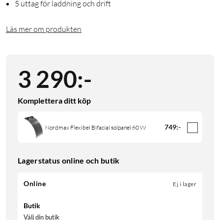
5 uttag för laddning och drift
Läs mer om produkten
3 290
:
-
Komplettera ditt köp
749
:
-
Nordmax Flexibel Bifacial solpanel 60 W
Lagerstatus online och butik
Online
Ej i lager
Butik
Välj din butik