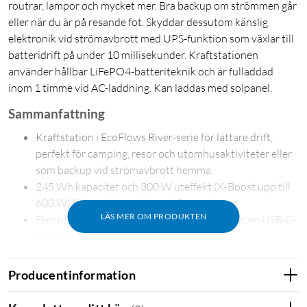
routrar, lampor och mycket mer. Bra backup om strömmen går
eller när du är på resande fot. Skyddar dessutom känslig
elektronik vid strömavbrott med UPS-funktion som växlar till
batteridrift på under 10 millisekunder. Kraftstationen
använder hållbar LiFePO4-batteriteknik och är fulladdad
inom 1 timme vid AC-laddning. Kan laddas med solpanel.
Sammanfattning
Kraftstation i EcoFlows River-serie för lättare drift,
perfekt för camping, resor och utomhusaktiviteter eller
som backup vid strömavbrott hemma.
245 Wh kapacitet och 300 W uteffekt (X-Boost upp till
600 W) för att driva och ladda flera enheter.
LÄS MER OM PRODUKTEN
Fem uttag: ett 230 V-uttag, två USB-A-portar, en USB-C-
port och ett 12 V biluttag.
Hållbar LiFePO4-batteriteknik med en livslängd på upp
till 10 år.
Producentinformation
Kan laddas via 230 V-uttag, solpanel eller 12/24 V
biluttag – fulladdad inom en timme vid AC-laddning.