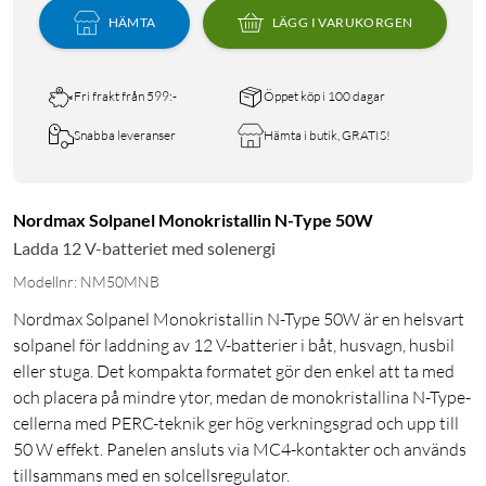
HÄMTA
LÄGG I VARUKORGEN
Fri frakt från 599:-
Öppet köp i 100 dagar
Snabba leveranser
Hämta i butik, GRATIS!
Nordmax Solpanel Monokristallin N-Type 50W
Ladda 12 V-batteriet med solenergi
Modellnr: NM50MNB
Nordmax Solpanel Monokristallin N-Type 50W är en helsvart
solpanel för laddning av 12 V-batterier i båt, husvagn, husbil
eller stuga. Det kompakta formatet gör den enkel att ta med
och placera på mindre ytor, medan de monokristallina N-Type-
cellerna med PERC-teknik ger hög verkningsgrad och upp till
50 W effekt. Panelen ansluts via MC4-kontakter och används
tillsammans med en solcellsregulator.