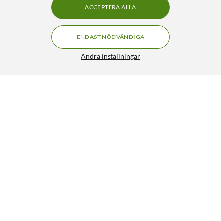
ACCEPTERA ALLA
ENDAST NÖDVÄNDIGA
Ändra inställningar
Nordmax Solpanel Monokristallin N-Type 50W
FRI FRAKT
649:-
HÄMTA
LÄGG I VARUKORGEN
Liknande produkter