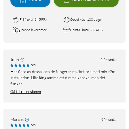
Fri frakt från 599:-
Öppet köp i 100 dagar
Snabba leveranser
Hämta i butik, GRATIS!
John
1 år sedan
5/5
Har flera av dessa, och de fungerar mycket bra med min z2m
installation. Liite långsamma att dimma kanske, men det
funkar!
Gå till recensionen
Marcus
3 år sedan
5/5