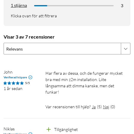
1 stjärna
3
Klicka ovan för att filtrera
Visar 3 av 7 recensioner
Relevans
John
Har flera av dessa, och de fungerar mycket 
Verifierad köpare
bra med min z2m installation. Liite 
5/5
långsamma att dimma kanske, men det 
1 år sedan
funkar!
Var recensionen till hjälp?
Ja
(
5
)
Nej
(
0
)
Niklas
Tillgänglighet 