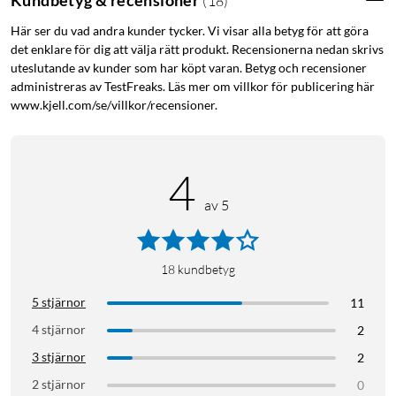
(
18
)
Här ser du vad andra kunder tycker. Vi visar alla betyg för att göra
det enklare för dig att välja rätt produkt. Recensionerna nedan skrivs
uteslutande av kunder som har köpt varan. Betyg och recensioner
administreras av TestFreaks. Läs mer om villkor för publicering här
www.kjell.com/se/villkor/recensioner.
4
av 5
18
kundbetyg
5 stjärnor
11
4 stjärnor
2
3 stjärnor
2
2 stjärnor
0