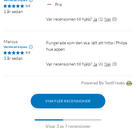
Verifierad köpare
Pris
5/5
1 år sedan
Var recensionen till hjälp?
Ja
(
1
)
Nej
(
0
)
Marcus
Fungerade som den ska, lätt att hitta i Philips 
Verifierad köpare
hue appen
5/5
3 år sedan
Var recensionen till hjälp?
Ja
(
6
)
Nej
(
3
)
Powered By TestFreaks
VISA FLER RECENSIONER
Visar 3 av 7 recensioner