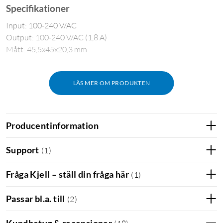
Specifikationer
Input: 100-240 V/AC
Output: 100-240 V/AC (1,8 A)
Mått: 45,5x45x20,3 mm
LÄS MER OM PRODUKTEN
Producentinformation
Support
(
1
)
Fråga Kjell – ställ din fråga här
(
1
)
Passar bl.a. till
(
2
)
Kundbetyg & recensioner