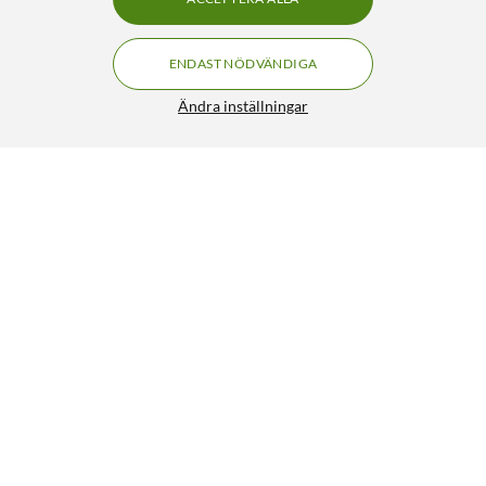
ENDAST NÖDVÄNDIGA
Ändra inställningar
Sunricher Infälld Zigbee-dimmermottagare
479:90
4/5
HÄMTA
LÄGG I VARUKORGEN
Liknande produkter