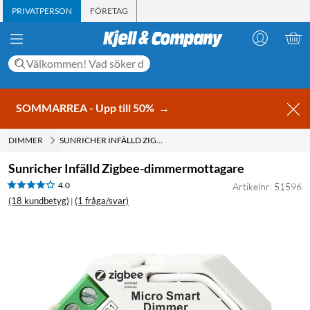
PRIVATPERSON
FÖRETAG
SOMMARREA - Upp till 50%
→
DIMMER
SUNRICHER INFÄLLD ZIGBEE-DIMMERMOTTAGARE
Sunricher Infälld Zigbee-dimmermottagare
4.0
Artikelnr: 51596
(18 kundbetyg)
(1 fråga/svar)
|