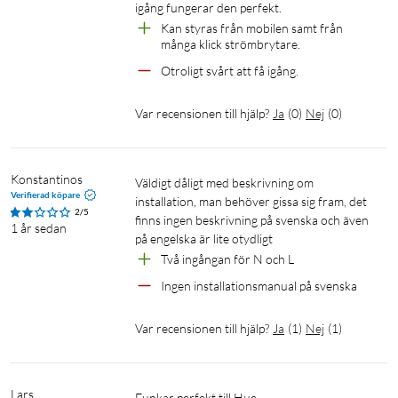
igång fungerar den perfekt.
Kan styras från mobilen samt från 
många klick strömbrytare.
Otroligt svårt att få igång.
Var recensionen till hjälp?
Ja
(
0
)
Nej
(
0
)
Konstantinos
Väldigt dåligt med beskrivning om 
Verifierad köpare
installation, man behöver gissa sig fram, det 
2/5
finns ingen beskrivning på svenska och även 
1 år sedan
på engelska är lite otydligt
Två ingångan för N och L
Ingen installationsmanual på svenska 
Var recensionen till hjälp?
Ja
(
1
)
Nej
(
1
)
Lars
Funkar perfekt till Hue