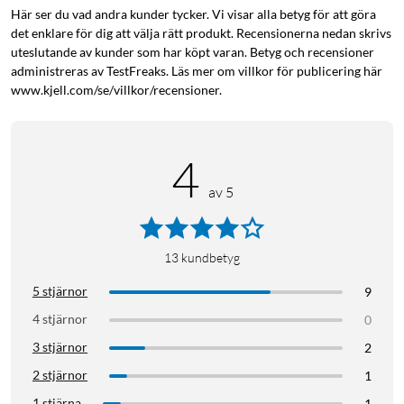
Här ser du vad andra kunder tycker. Vi visar alla betyg för att göra
det enklare för dig att välja rätt produkt. Recensionerna nedan skrivs
uteslutande av kunder som har köpt varan. Betyg och recensioner
administreras av TestFreaks. Läs mer om villkor för publicering här
www.kjell.com/se/villkor/recensioner.
4
av 5
13
kundbetyg
5 stjärnor
9
4 stjärnor
0
3 stjärnor
2
2 stjärnor
1
1 stjärna
1