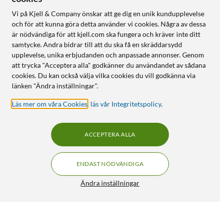
Vi på Kjell & Company önskar att ge dig en unik kundupplevelse
och för att kunna göra detta använder vi cookies. Några av dessa
är nödvändiga för att kjell.com ska fungera och kräver inte ditt
samtycke. Andra bidrar till att du ska få en skräddarsydd
upplevelse, unika erbjudanden och anpassade annonser. Genom
att trycka "Acceptera alla" godkänner du användandet av sådana
cookies. Du kan också välja vilka cookies du vill godkänna via
länken "Ändra inställningar".
Läs mer om våra Cookies
,
läs vår Integritetspolicy
.
ACCEPTERA ALLA
ENDAST NÖDVÄNDIGA
Ändra inställningar
Sunricher Infälld Zigbee-fjärrströmbrytare för belysning
399:90