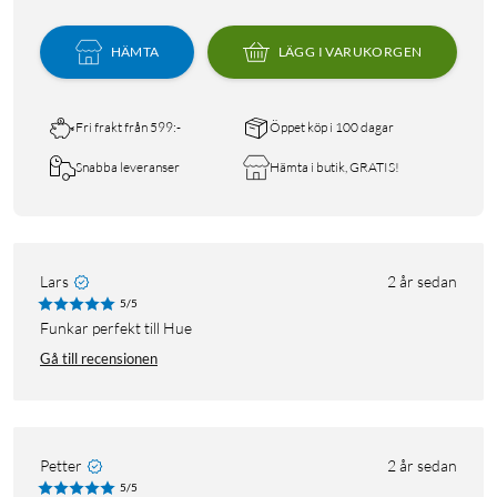
HÄMTA
LÄGG I VARUKORGEN
Fri frakt från 599:-
Öppet köp i 100 dagar
Snabba leveranser
Hämta i butik, GRATIS!
Lars
2 år sedan
5/5
Funkar perfekt till Hue
Gå till recensionen
Petter
2 år sedan
5/5