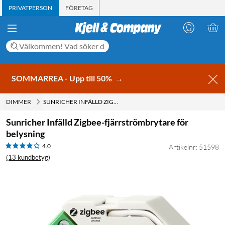
PRIVATPERSON
FÖRETAG
SOMMARREA - Upp till 50%
→
DIMMER
SUNRICHER INFÄLLD ZIGBEE-FJÄRRSTRÖMBRYTARE FÖR BELYSNING
Sunricher Infälld Zigbee-fjärrströmbrytare för
belysning
4.0
Artikelnr: 51598
(13 kundbetyg)