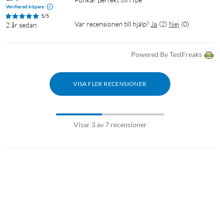
Verifierad köpare
5/5
Var recensionen till hjälp?
Ja
(
2
)
Nej
(
0
)
2 år sedan
Powered By TestFreaks
VISA FLER RECENSIONER
Visar 3 av 7 recensioner