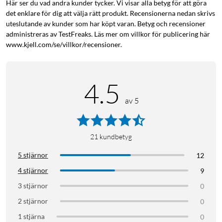
Här ser du vad andra kunder tycker. Vi visar alla betyg för att göra
det enklare för dig att välja rätt produkt. Recensionerna nedan skrivs
uteslutande av kunder som har köpt varan. Betyg och recensioner
administreras av TestFreaks. Läs mer om villkor för publicering här
www.kjell.com/se/villkor/recensioner.
4.5
av 5
21
kundbetyg
5 stjärnor
12
4 stjärnor
9
3 stjärnor
0
2 stjärnor
0
1 stjärna
0