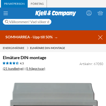
PRIVATPERSON
FÖRETAG
SOMMARREA - Upp till 50%
→
ENERGIMÄTARE
ELMÄTARE DIN-MONTAGE
Elmätare DIN-montage
4.5
Artikelnr: 67050
(21 kundbetyg)
(5 frågor/svar)
|