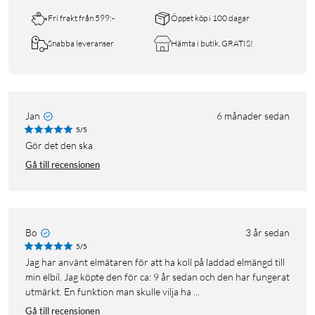
Fri frakt från 599:-
Öppet köp i 100 dagar
Snabba leveranser
Hämta i butik, GRATIS!
Jan
6 månader sedan
5/5
Gör det den ska
Gå till recensionen
Bo
3 år sedan
5/5
Jag har använt elmätaren för att ha koll på laddad elmängd till
min elbil. Jag köpte den för ca: 9 år sedan och den har fungerat
utmärkt. En funktion man skulle vilja ha ...
Gå till recensionen