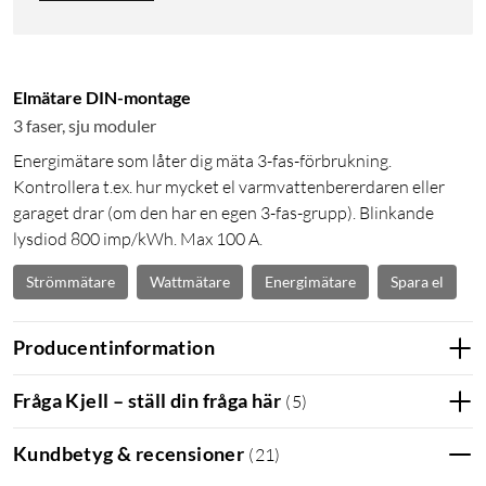
Elmätare DIN-montage
3 faser, sju moduler
Energimätare som låter dig mäta 3-fas-förbrukning.
Kontrollera t.ex. hur mycket el varmvattenbererdaren eller
garaget drar (om den har en egen 3-fas-grupp). Blinkande
lysdiod 800 imp/kWh. Max 100 A.
Strömmätare
Wattmätare
Energimätare
Spara el
Producentinformation
Fråga Kjell – ställ din fråga här
(
5
)
Kundbetyg & recensioner
(
21
)