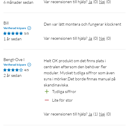
Var recensionen till hjälp?
Ja
(
0
)
Nej
(
0
)
6 månader sedan
Bill
Den var lätt montera och fungerar klockrent 
Verifierad köpare
5/5
Var recensionen till hjälp?
Ja
(
0
)
Nej
(
0
)
1 år sedan
Bengt-Ove I
Helt OK produkt om det finns plats i 
Verifierad köpare
centralen eftersom den behöver fler 
4/5
moduler. Mycket tydliga siffror som även 
2 år sedan
syns i mörker.Det borde finnas manual på 
skandinaviska.
Tydliga siffror
Lite för stor
Var recensionen till hjälp?
Ja
(
1
)
Nej
(
0
)