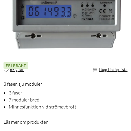
FRI FRAKT
65 gillar
Lägg i inköpslista
3 faser, sju moduler
3 faser
7 moduler bred
Minnesfunktion vid strömavbrott
Läs mer om produkten