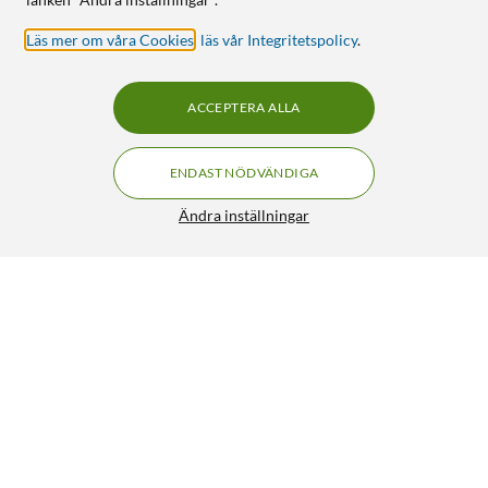
Läs mer om våra Cookies
,
läs vår Integritetspolicy
.
ACCEPTERA ALLA
ENDAST NÖDVÄNDIGA
Ändra inställningar
Elko Strömbrytare 2-polig Utanpåliggande
279:90
4.5/5
HÄMTA
LÄGG I VARUKORGEN