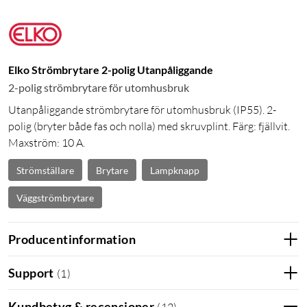
Elko Strömbrytare 2-polig Utanpåliggande
2-polig strömbrytare för utomhusbruk
Utanpåliggande strömbrytare för utomhusbruk (IP55). 2-
polig (bryter både fas och nolla) med skruvplint. Färg: fjällvit.
Maxström: 10 A.
Strömställare
Brytare
Lampknapp
Väggströmbrytare
Producentinformation
Support
(
1
)
Kundbetyg & recensioner
(
12
)