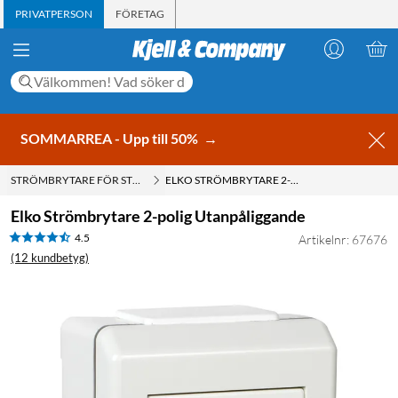
PRIVATPERSON
FÖRETAG
SOMMARREA - Upp till 50%
→
STRÖMBRYTARE FÖR STARKSTRÖM
ELKO STRÖMBRYTARE 2-POLIG UTANPÅLIGGANDE
Elko Strömbrytare 2-polig Utanpåliggande
4.5
Artikelnr: 67676
(12 kundbetyg)