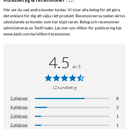
Här ser du vad andra kunder tycker. Vi visar alla betyg för att göra
det enklare för dig att välja rätt produkt. Recensionerna nedan skrivs
uteslutande av kunder som har köpt varan. Betyg och recensioner
administreras av TestFreaks. Läs mer om villkor för publicering här
www.kjell.com/se/villkor/recensioner.
4.5
av 5
12
kundbetyg
5 stjärnor
8
4 stjärnor
2
3 stjärnor
1
2 stjärnor
1