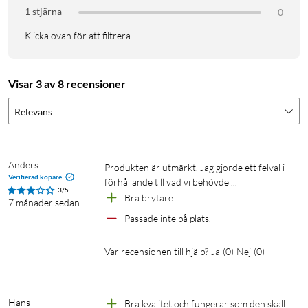
1 stjärna
0
Klicka ovan för att filtrera
Visar 3 av 8 recensioner
Relevans
Anders
Produkten är utmärkt. Jag gjorde ett felval i 
Verifierad köpare
förhållande till vad vi behövde ...
3/5
Bra brytare.
7 månader sedan
Passade inte på plats.
Var recensionen till hjälp?
Ja
(
0
)
Nej
(
0
)
Hans
Bra kvalitet och fungerar som den skall.