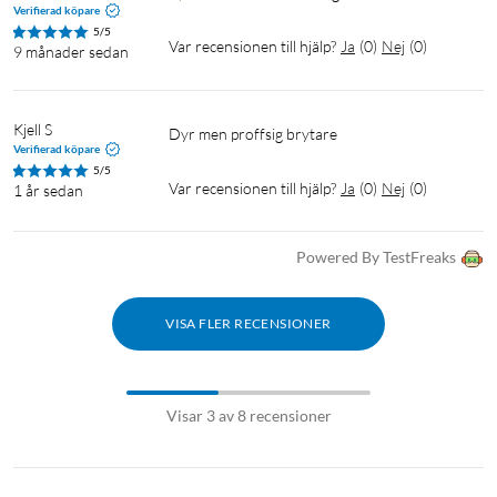
Verifierad köpare
5/5
Var recensionen till hjälp?
Ja
(
0
)
Nej
(
0
)
9 månader sedan
Kjell S
Dyr men proffsig brytare
Verifierad köpare
5/5
Var recensionen till hjälp?
Ja
(
0
)
Nej
(
0
)
1 år sedan
Powered By TestFreaks
VISA FLER RECENSIONER
Visar 3 av 8 recensioner