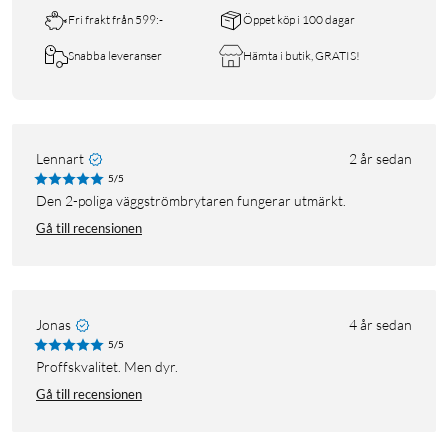
Fri frakt från 599:-
Öppet köp i 100 dagar
Snabba leveranser
Hämta i butik, GRATIS!
Lennart
2 år sedan
5/5
Den 2-poliga väggströmbrytaren fungerar utmärkt.
Gå till recensionen
Jonas
4 år sedan
5/5
Proffskvalitet. Men dyr.
Gå till recensionen