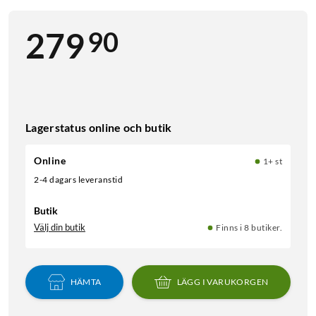
90
279
Lagerstatus online och butik
Online
1+ st
2-4 dagars leveranstid
Butik
Välj din butik
Finns i 8 butiker.
HÄMTA
LÄGG I VARUKORGEN