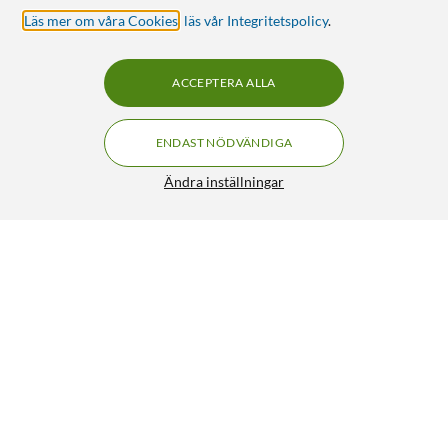
Läs mer om våra Cookies
,
läs vår Integritetspolicy
.
ACCEPTERA ALLA
ENDAST NÖDVÄNDIGA
Ändra inställningar
Malmbergs Digitalt kopplingsur för DIN-skena
379:90
4.5/5
HÄMTA