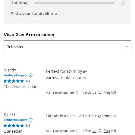
1 stjärna
0
Klicka ovan för att filtrera
Visar 3 av 9 recensioner
Relevans
Martin
perfekt för styrning av 
Verifierad köpare
varmvattenberedaren
5/5
10 månader sedan
Var recensionen till hjälp?
Ja
(
0
)
Nej
(
0
)
Kjell G
Lätt att installera, lätt att programmera
Verifierad köpare
5/5
Var recensionen till hjälp?
Ja
(
0
)
Nej
(
0
)
1 år sedan