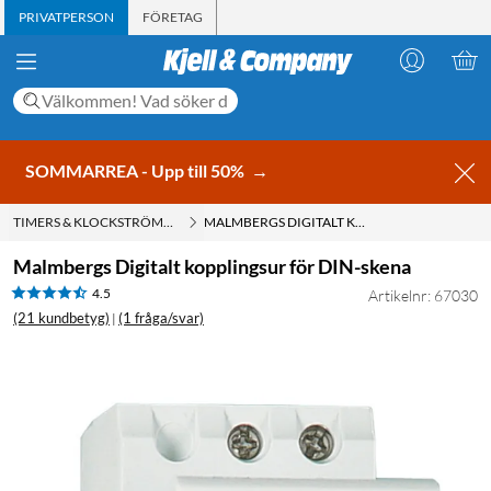
PRIVATPERSON
FÖRETAG
SOMMARREA - Upp till 50%
→
TIMERS & KLOCKSTRÖMBRYTARE
MALMBERGS DIGITALT KOPPLINGSUR FÖR DIN-SKENA
Malmbergs Digitalt kopplingsur för DIN-skena
4.5
Artikelnr: 67030
(21 kundbetyg)
(1 fråga/svar)
|