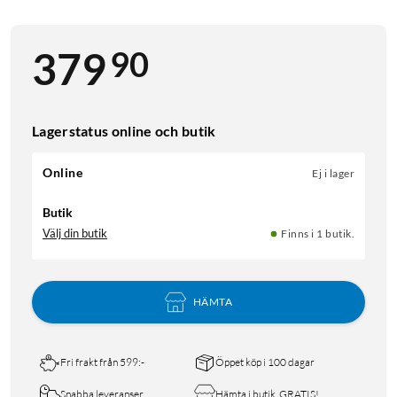
90
379
Lagerstatus online och butik
Online
Ej i lager
Butik
Välj din butik
Finns i 1 butik.
HÄMTA
Fri frakt från 599:-
Öppet köp i 100 dagar
Snabba leveranser
Hämta i butik, GRATIS!