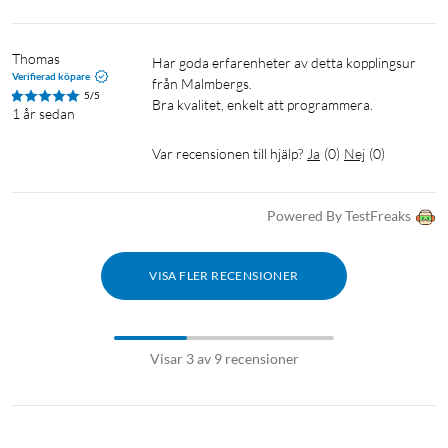
Thomas
Har goda erfarenheter av detta kopplingsur 
Verifierad köpare
från Malmbergs.

5/5
Bra kvalitet, enkelt att programmera.
1 år sedan
Var recensionen till hjälp?
Ja
(
0
)
Nej
(
0
)
Powered By TestFreaks
VISA FLER RECENSIONER
Visar 3 av 9 recensioner