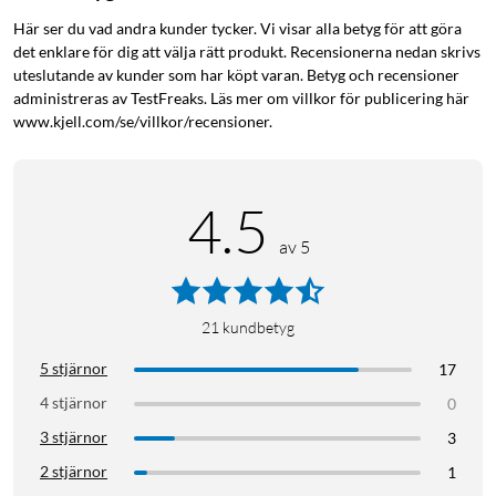
Här ser du vad andra kunder tycker. Vi visar alla betyg för att göra
det enklare för dig att välja rätt produkt. Recensionerna nedan skrivs
uteslutande av kunder som har köpt varan. Betyg och recensioner
administreras av TestFreaks. Läs mer om villkor för publicering här
www.kjell.com/se/villkor/recensioner.
4.5
av 5
21
kundbetyg
5 stjärnor
17
4 stjärnor
0
3 stjärnor
3
2 stjärnor
1