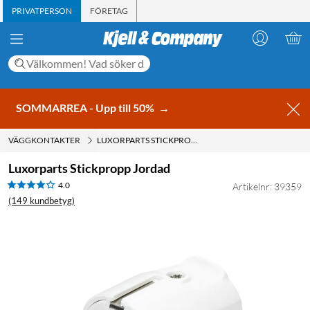
PRIVATPERSON
FÖRETAG
SOMMARREA - Upp till 50%
→
VÄGGKONTAKTER
LUXORPARTS STICKPROPP JORDAD
Luxorparts Stickpropp Jordad
4.0
Artikelnr: 39359
(149 kundbetyg)