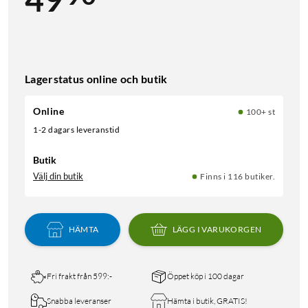
Lagerstatus online och butik
Online
100+ st
1-2 dagars leveranstid
Butik
Välj din butik
Finns i 116 butiker.
HÄMTA
LÄGG I VARUKORGEN
Fri frakt från 599:-
Öppet köp i 100 dagar
Snabba leveranser
Hämta i butik, GRATIS!