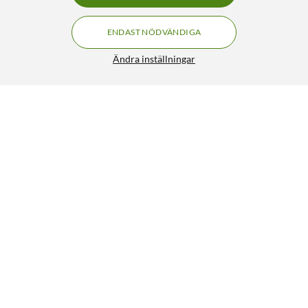
ENDAST NÖDVÄNDIGA
Ändra inställningar
Luxorparts Stickpropp Jordad
49:90
4/5
HÄMTA
LÄGG I VARUKORGEN
Liknande produkter