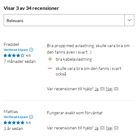
Visar 3 av 34 recensioner
Relevans
Freddell
Bra propp med avlastning, skulle vara bra om 
Verifierad köpare
den fanns även i svart. :)
4/5
bra kabelavlastning
7 månader sedan
skulle vara bra om den fanns i svart 
också
Var recensionen till hjälp?
Ja
(
0
)
Nej
(
0
)
Mattias
Fungerar exakt som förväntat
Verifierad köpare
5/5
Var recensionen till hjälp?
Ja
(
0
)
Nej
(
0
)
1 år sedan