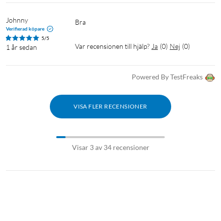
Johnny
Bra
Verifierad köpare
5/5
Var recensionen till hjälp?
Ja
(
0
)
Nej
(
0
)
1 år sedan
Powered By TestFreaks
VISA FLER RECENSIONER
Visar 3 av 34 recensioner