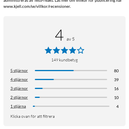
administreras av TestFreaks. Läs mer om villkor för publicering här
www.kjell.com/se/villkor/recensioner.
4
av 5
149
kundbetyg
5 stjärnor
80
4 stjärnor
39
3 stjärnor
16
2 stjärnor
10
1 stjärna
4
Klicka ovan för att filtrera