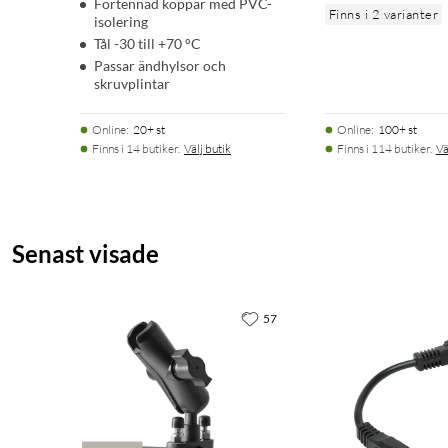
Förtennad koppar med PVC-
Finns i 2 varianter
isolering
Tål -30 till +70 °C
Passar ändhylsor och
skruvplintar
Online
:
20+ st
Online
:
100+ st
Finns i 14 butiker.
Välj butik
Finns i 114 butiker.
Vä
Senast visade
57