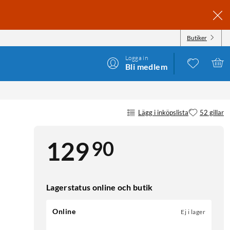
Butiker
Logga in
Bli medlem
Lägg i inköpslista
52 gillar
90
129
Lagerstatus online och butik
Online
Ej i lager