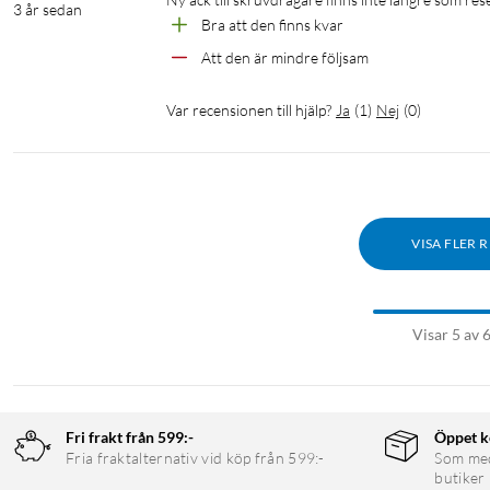
3 år sedan
Bra att den finns kvar
Att den är mindre följsam
Var recensionen till hjälp?
Ja
(
1
)
Nej
(
0
)
VISA FLER 
Visar 5 av 
Fri frakt från 599:-
Öppet k
Fria fraktalternativ vid köp från 599:-
Som medl
butiker