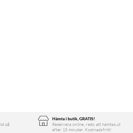
Hämta i butik, GRATIS!
tid på
Reservera online, redo att hämtas ut
efter 15 minuter. Kostnadsfritt!