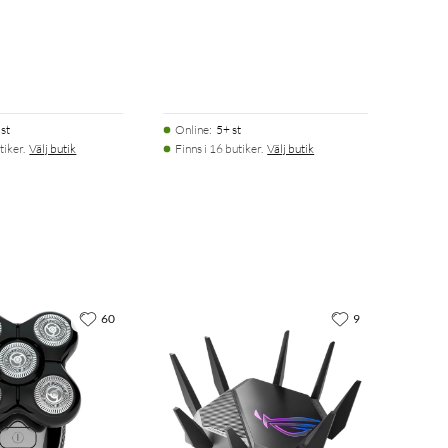
st
Online
:
5+ st
tiker.
Välj butik
Finns i 16 butiker.
Välj butik
60
9