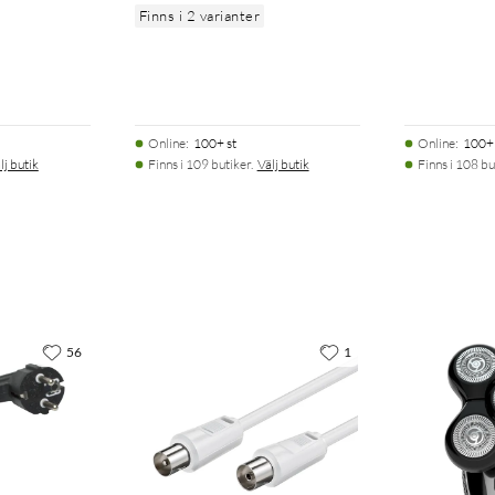
Finns i 2 varianter
Online
:
100+ st
Online
:
100+ 
lj butik
Finns i 109 butiker.
Välj butik
Finns i 108 bu
56
1