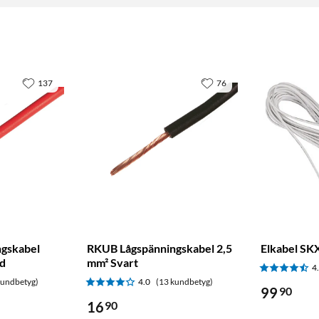
137
76
gskabel
RKUB Lågspänningskabel 2,5
Elkabel SKX
d
mm² Svart
4
kundbetyg)
4.0
(13 kundbetyg)
99
90
16
90