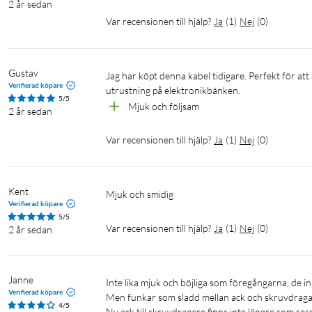
2 år sedan
Var recensionen till hjälp?
Ja
(
1
)
Nej
(
0
)
Gustav
Jag har köpt denna kabel tidigare. Perfekt för att använda till bland annat mätprober till multimeter, oscilloskop och annan 
Verifierad köpare
utrustning på elektronikbänken. 
5/5
Mjuk och följsam
2 år sedan
Var recensionen till hjälp?
Ja
(
1
)
Nej
(
0
)
Kent
Mjuk och smidig
Verifierad köpare
5/5
Var recensionen till hjälp?
Ja
(
1
)
Nej
(
0
)
2 år sedan
Janne
Inte lika mjuk och böjliga som föregångarna, de inköptes för 5 år sedan.

Verifierad köpare
Men funkar som sladd mellan ack och skruvdragare
4/5