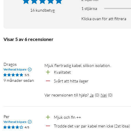
1 stjärna
16
kundbetyg
Klicka ovan för att filtrera
Visar 5 av 6 recensioner
Dragos
Mjuk flertradig kabel, silikon isolation.
Verifierad köpare
Kvalitatet
5/5
9 månader sedan
Svårt att hitta ilager
Var recensionen till hjälp?
Ja
(
0
)
Nej
(
0
)
Per
Mjuk och fin ++
Verifierad köpare
Trodde det var par kabel men icke (2st lösa)
4/5