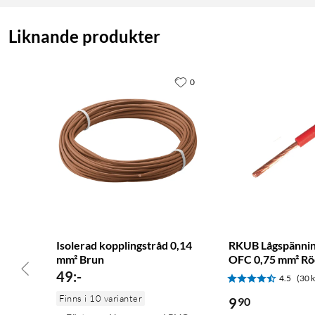
Liknande produkter
0
Isolerad kopplingstråd 0,14
RKUB Lågspännin
mm² Brun
OFC 0,75 mm² Rö
49
:
-
4.5
(30 
Finns i 10 varianter
9
90