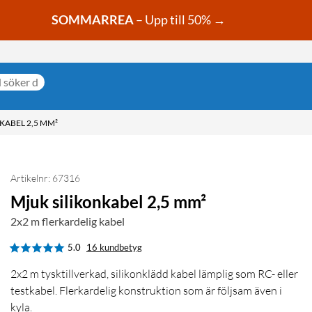
SOMMARREA
– Upp till 50% →
KABEL 2,5 MM²
Artikelnr: 67316
Mjuk silikonkabel 2,5 mm²
2x2 m flerkardelig kabel
5.0
16 kundbetyg
2x2 m tysktillverkad, silikonklädd kabel lämplig som RC- eller
testkabel. Flerkardelig konstruktion som är följsam även i
kyla.