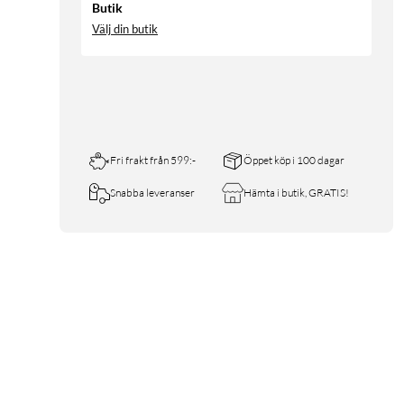
Butik
Välj din butik
Fri frakt från 599:-
Öppet köp i 100 dagar
Snabba leveranser
Hämta i butik, GRATIS!