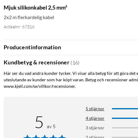
Mjuk silikonkabel 2,5 mm²
2x2 m flerkardelig kabel
Artikelnr: 67316
Producentinformation
Kundbetyg & recensioner
(
16
)
Här ser du vad andra kunder tycker. Vi visar alla betyg för att göra det 
uteslutande av kunder som har köpt varan. Betyg och recensioner admin
www.kjell.com/se/villkor/recensioner.
5 stjärnor
5
4 stjärnor
av 5
3 stjärnor
2 stjärnor