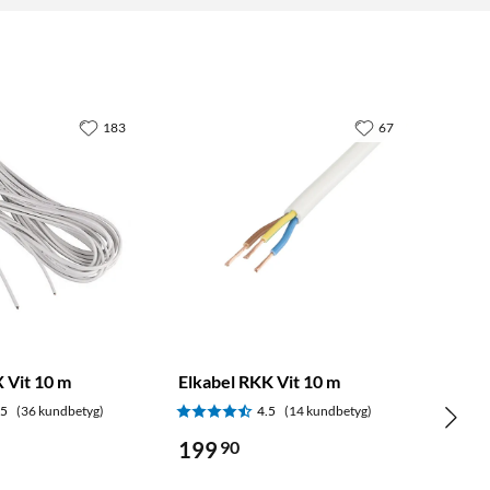
183
67
 Vit 10 m
Elkabel RKK Vit 10 m
.5
(36 kundbetyg)
4.5
(14 kundbetyg)
199
90