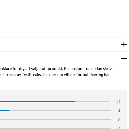
enklare för dig att välja rätt produkt. Recensionerna nedan skrivs
istreras av TestFreaks. Läs mer om villkor för publicering här
12
4
0
0