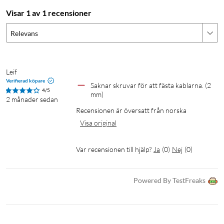
Visar 1 av 1 recensioner
Relevans
Leif
Verifierad köpare
Saknar skruvar för att fästa kablarna. (2 
4/5
mm)
2 månader sedan
Recensionen är översatt från norska
Visa original
Var recensionen till hjälp?
Ja
(
0
)
Nej
(
0
)
Powered By TestFreaks