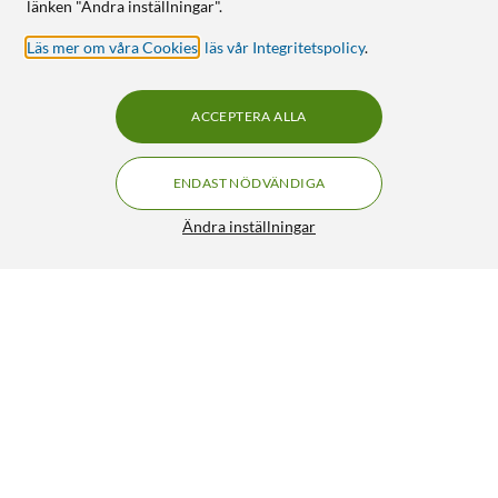
länken "Ändra inställningar".
Läs mer om våra Cookies
,
läs vår Integritetspolicy
.
ACCEPTERA ALLA
ENDAST NÖDVÄNDIGA
Ändra inställningar
Strömbrytare 1-pol från/(till)
59:90
5/5
HÄMTA
LÄGG I VARUKORGEN