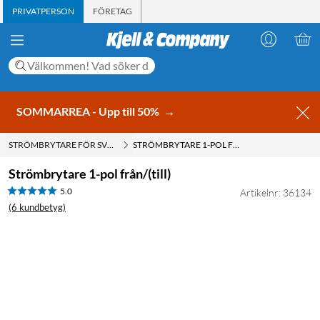
PRIVATPERSON
FÖRETAG
SOMMARREA - Upp till 50%
→
STRÖMBRYTARE FÖR SVAGSTRÖM
STRÖMBRYTARE 1-POL FRÅN/(TILL)
Strömbrytare 1-pol från/(till)
5.0
Artikelnr: 36134
(6 kundbetyg)