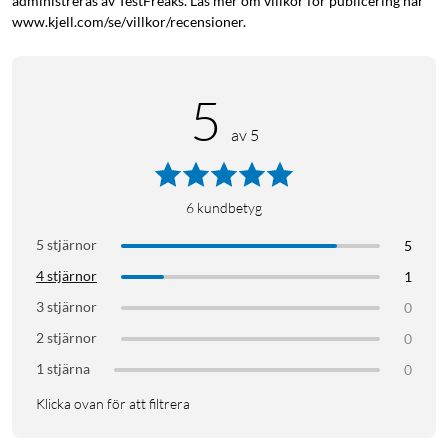
administreras av TestFreaks. Läs mer om villkor för publicering här
www.kjell.com/se/villkor/recensioner.
5
av 5
6
kundbetyg
5 stjärnor
5
4 stjärnor
1
3 stjärnor
0
2 stjärnor
0
1 stjärna
0
Klicka ovan för att filtrera