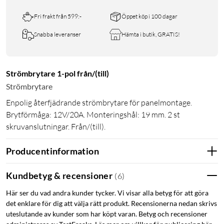
Fri frakt från 599:-
Öppet köp i 100 dagar
Snabba leveranser
Hämta i butik, GRATIS!
Strömbrytare 1-pol från/(till)
Strömbrytare
Enpolig återfjädrande strömbrytare för panelmontage.
Brytförmåga: 12V/20A. Monteringshål: 19 mm. 2 st
skruvanslutningar. Från/(till).
Producentinformation
Kundbetyg & recensioner
(
6
)
Här ser du vad andra kunder tycker. Vi visar alla betyg för att göra
det enklare för dig att välja rätt produkt. Recensionerna nedan skrivs
uteslutande av kunder som har köpt varan. Betyg och recensioner