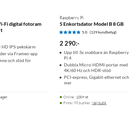
Raspberry Pi
-Fi digital fotoram
5 Enkortsdator Model B 8 GB
rt
5.0
(129 kundbetyg)
2 290
:
-
ll HD IPS-pekskärm
Upp till 3x snabbare än Raspberry
lder via Frameo-app
Pi 4
nne och stöd för
Dubbla Micro-HDMI-portar med
4K/60 Hz och HDR-stöd
PCI-express, Gigabit-ethernet och
mer
 lager
Online
:
100+ st
Finns i 98 butiker.
Välj butik