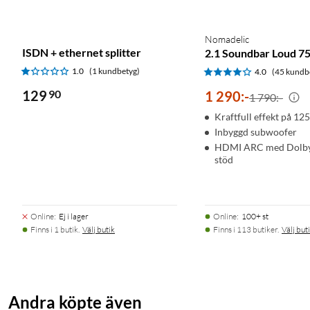
Nomadelic
ISDN + ethernet splitter
2.1 Soundbar Loud 7
1.0
(1 kundbetyg)
4.0
(45 kundb
129
90
1 290
:
-
1 790:-
Kraftfull effekt på 12
Inbyggd subwoofer
HDMI ARC med Dolby 
stöd
Online
:
Ej i lager
Online
:
100+ st
Finns i 1 butik.
Välj butik
Finns i 113 butiker.
Välj but
Andra köpte även