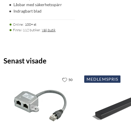
Låsbar med säkerhetsspärr
Indragbart blad
Online
:
100+ st
Finns i 112 butiker.
Välj butik
Senast visade
MEDLEMSPRIS
50