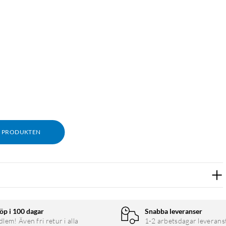
M PRODUKTEN
er skär kartong, emballage, plastfilm och andra material. Bladet
ter du av bladet vid markeringen för att få fram en ny skarp egg.
öp i 100 dagar
Snabba leveranser
em! Även fri retur i alla
1-2 arbetsdagar leverans