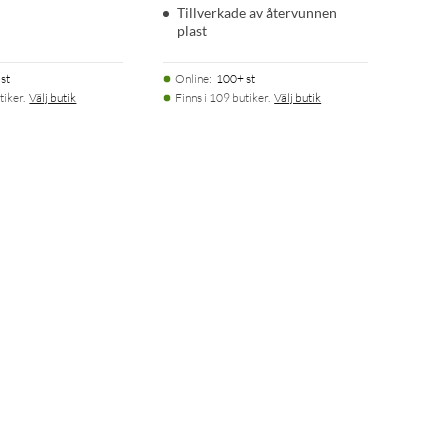
Tillverkade av återvunnen
plast
st
Online
:
100+ st
tiker.
Välj butik
Finns i 109 butiker.
Välj butik