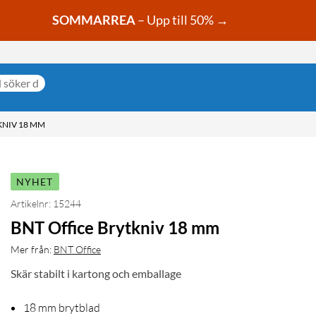
SOMMARREA
– Upp till 50% →
KNIV 18 MM
NYHET
Artikelnr: 15244
BNT Office Brytkniv 18 mm
Mer från:
BNT Office
Skär stabilt i kartong och emballage
18 mm brytblad