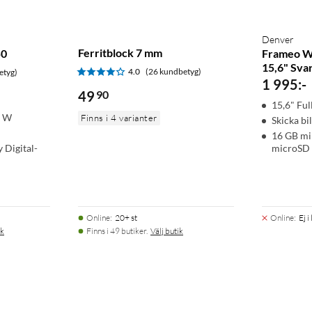
Denver
Ferritblock 7 mm
50
Frameo Wi
15,6" Sva
4.0
(26 kundbetyg)
etyg)
1 995
:
-
49
90
15,6" Fu
5 W
Finns i 4 varianter
Skicka bi
16 GB mi
Digital-
microSD
Online
:
20+ st
Online
:
Ej i
ik
Finns i 49 butiker.
Välj butik