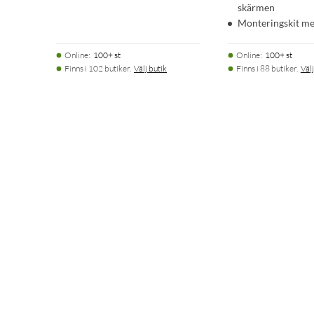
skärmen
Monteringskit me
Online
:
100+ st
Online
:
100+ st
Finns i 102 butiker.
Välj butik
Finns i 88 butiker.
Välj