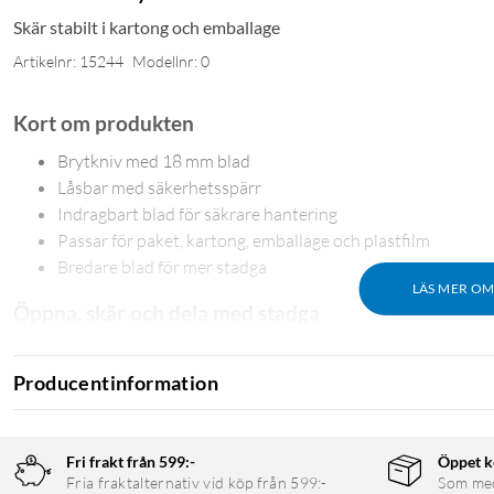
Skär stabilt i kartong och emballage
Artikelnr: 15244
Modellnr: 0
Kort om produkten
Brytkniv med 18 mm blad
Låsbar med säkerhetsspärr
Indragbart blad för säkrare hantering
Passar för paket, kartong, emballage och plastfilm
Bredare blad för mer stadga
LÄS MER O
Öppna, skär och dela med stadga
Det bredare 18 mm-bladet ger mer stadga när du öppnar paket ell
kan dras in när kniven inte används, och när eggen blir sliten bry
Producentinformation
Specifikationer
Fri frakt från 599:-
Öppet k
Produkttyp: Brytkniv
Fria fraktalternativ vid köp från 599:-
Som medl