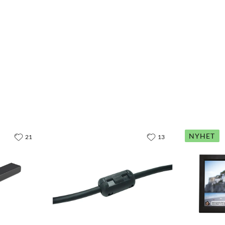
NYHET
21
13