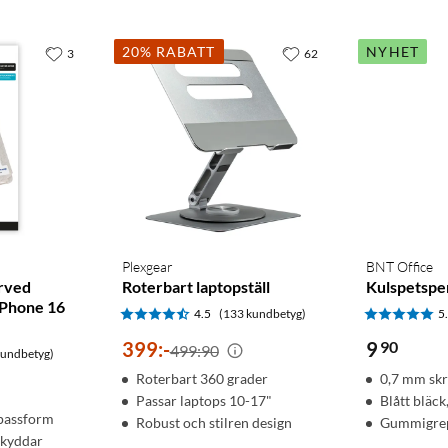
20% RABATT
NYHET
3
62
Plexgear
BNT Office
rved
Roterbart laptopställ
Kulspetspe
iPhone 16
4.5
(133 kundbetyg)
5
399
:
-
9
90
499:90
kundbetyg)
Roterbart 360 grader
0,7 mm sk
Passar laptops 10-17"
Blått bläck,
 passform
Robust och stilren design
Gummigrep
skyddar