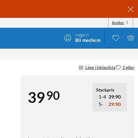
Butiker
Logga in
Bli medlem
Lägg i inköpslista
3 gillar
Styckpris
90
39
1-4
39:90
5-
29:90