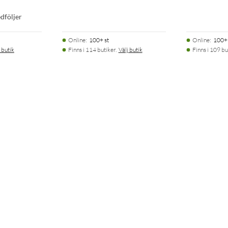
dföljer
Online
:
100+ st
Online
:
100+ 
 butik
Finns i 114 butiker.
Välj butik
Finns i 109 bu