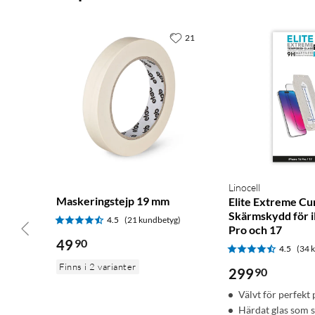
21
Linocell
Maskeringstejp 19 mm
Elite Extreme Cu
Skärmskydd för 
4.5
(21 kundbetyg)
Pro och 17
49
90
4.5
(34 
Finns i 2 varianter
299
90
Välvt för perfekt
Härdat glas som 