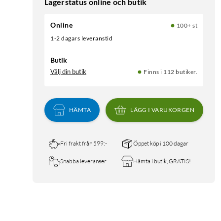
Lagerstatus online och butik
Online
100+ st
1-2 dagars leveranstid
Butik
Välj din butik
Finns i 112 butiker.
HÄMTA
LÄGG I VARUKORGEN
Fri frakt från 599:-
Öppet köp i 100 dagar
Snabba leveranser
Hämta i butik, GRATIS!