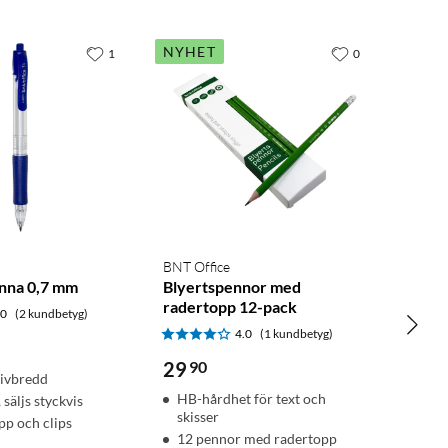
NYHET
1
0
BNT Office
nna 0,7 mm
Blyertspennor med
radertopp 12-pack
.0
(2 kundbetyg)
4.0
(1 kundbetyg)
29
90
rivbredd
HB-hårdhet för text och
 säljs styckvis
skisser
p och clips
12 pennor med radertopp