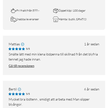
Fri frakt från 599:-
Öppet köp i 100 dagar
Snabba leveranser
Hämta i butik, GRATIS!
Mattias
1 år sedan
5/5
Smälte lätt med min klena lödpenna till skillnad från det blyfria
tennet jag hade innan.
Gå till recensionen
Bertil
6 år sedan
5/5
Mycket bra lödtenn , smidigt att arbeta med.Man slipper
blyångor.