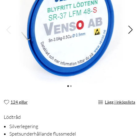
124 gillar
Lägg i inköpslista
Lödtråd
Silverlegering
Spetsunderhållande flussmedel