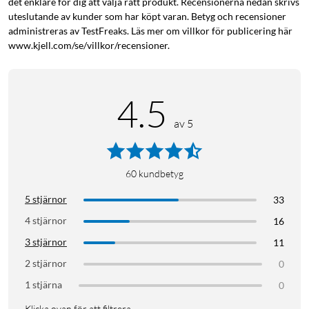
det enklare för dig att välja rätt produkt. Recensionerna nedan skrivs
uteslutande av kunder som har köpt varan. Betyg och recensioner
administreras av TestFreaks. Läs mer om villkor för publicering här
www.kjell.com/se/villkor/recensioner.
4.5
av 5
60
kundbetyg
5 stjärnor
33
4 stjärnor
16
3 stjärnor
11
2 stjärnor
0
1 stjärna
0
Klicka ovan för att filtrera