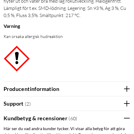
flyter ut och väter bra med låg rökutveckling. Halogenfritt.
Lämpligt för t.ex. SMD-lödning. Legering: Sn 93 %, Ag 3 %, Cu
0,5 %, Fluss 3,5%. Smältpunkt: 217 °C.
Varning
Kan orsaka allergisk hudreaktion
Producentinformation
Support
(
2
)
Kundbetyg & recensioner
(
60
)
Här ser du vad andra kunder tycker. Vi visar alla betyg för att göra