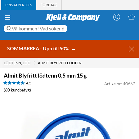
PRIVATPERSON
FÖRETAG
SOMMARREA - Upp till 50%
→
LÖDTENN, LOD
ALMIT BLYFRITT LÖDTENN 0,5 MM 15 G
Almit Blyfritt lödtenn 0,5 mm 15 g
4.5
Artikelnr: 40662
(60 kundbetyg)