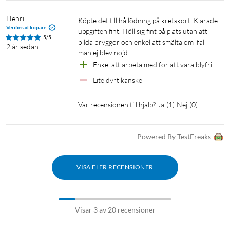
Henri
Köpte det till hållödning på kretskort. Klarade 
Verifierad köpare
uppgiften fint. Höll sig fint på plats utan att 
5/5
bilda bryggor och enkel att smälta om ifall 
2 år sedan
man ej blev nöjd.
Enkel att arbeta med för att vara blyfri
Lite dyrt kanske
Var recensionen till hjälp?
Ja
(
1
)
Nej
(
0
)
Powered By TestFreaks
VISA FLER RECENSIONER
Visar 3 av 20 recensioner