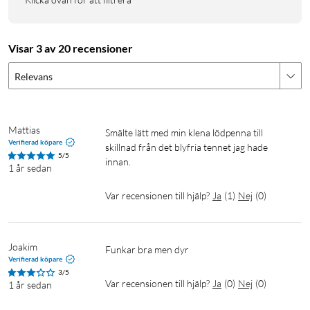
Visar 3 av 20 recensioner
Relevans
Mattias
Smälte lätt med min klena lödpenna till 
Verifierad köpare
skillnad från det blyfria tennet jag hade 
5/5
innan.
1 år sedan
Var recensionen till hjälp?
Ja
(
1
)
Nej
(
0
)
Joakim
Funkar bra men dyr
Verifierad köpare
3/5
Var recensionen till hjälp?
Ja
(
0
)
Nej
(
0
)
1 år sedan