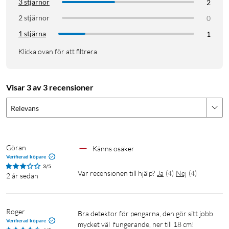
3 stjärnor
2
2 stjärnor
0
1 stjärna
1
Klicka ovan för att filtrera
Visar 3 av 3 recensioner
Relevans
Göran
Känns osäker
Verifierad köpare
3/5
Var recensionen till hjälp?
Ja
(
4
)
Nej
(
4
)
2 år sedan
Roger
Bra detektor för pengarna, den gör sitt jobb 
Verifierad köpare
mycket väl  fungerande, ner till 18 cm!