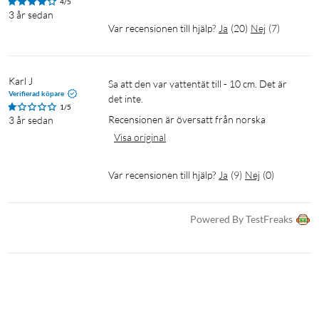
4/5
3 år sedan
Var recensionen till hjälp?
Ja
(
20
)
Nej
(
7
)
Karl J
Sa att den var vattentät till - 10 cm. Det är 
Verifierad köpare
det inte.
1/5
Recensionen är översatt från norska
3 år sedan
Visa original
Var recensionen till hjälp?
Ja
(
9
)
Nej
(
0
)
Powered By TestFreaks