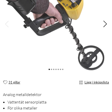
31 gillar
Lägg i inköpslista
Analog metalldetektor
Vattentät sensorplatta
För olika metaller