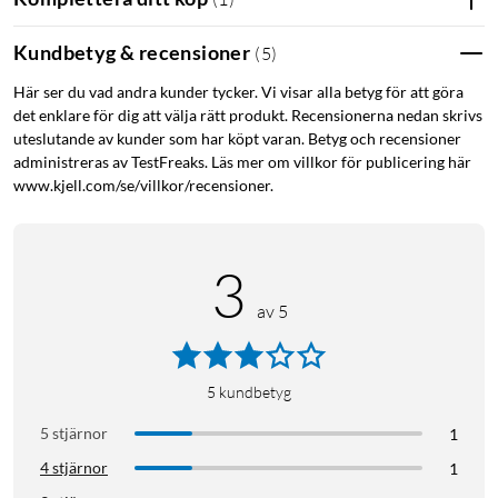
Kundbetyg & recensioner
(
5
)
Här ser du vad andra kunder tycker. Vi visar alla betyg för att göra
det enklare för dig att välja rätt produkt. Recensionerna nedan skrivs
uteslutande av kunder som har köpt varan. Betyg och recensioner
administreras av TestFreaks. Läs mer om villkor för publicering här
www.kjell.com/se/villkor/recensioner.
3
av 5
5
kundbetyg
5 stjärnor
1
4 stjärnor
1