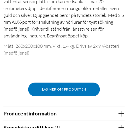
vattentät sensorplatta som kan nedsänkas i max 20
centimeters djup. Identifierar en mängd olika metaller, även
guld och silver. Djupgåendet beror på fyndets storlek. Med 3.5
mm AUX-port för anslutning av hörlurar för tyst sökning
(medföljer ej). Kräver tillstånd från länsstyrelsen för
användning i naturen. Begränsat öppet köp.
Mått: 260x200x100 mm. Vikt: 1.4 kg: Drivs av 2x 9 V-batteri
(medföljer ej).
LÄS MER OM PRODUKTEN
Producentinformation
Komplettera ditt köp
(
1
)