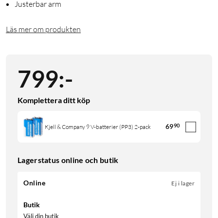
Justerbar arm
Läs mer om produkten
799
:
-
Komplettera ditt köp
69
90
Kjell & Company 9 V-batterier (PP3) 2-pack
Lagerstatus online och butik
Online
Ej i lager
Butik
Välj din butik