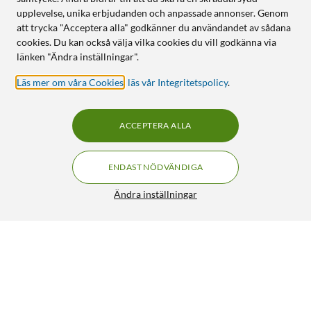
upplevelse, unika erbjudanden och anpassade annonser. Genom
att trycka "Acceptera alla" godkänner du användandet av sådana
cookies. Du kan också välja vilka cookies du vill godkänna via
länken "Ändra inställningar".
Läs mer om våra Cookies
,
läs vår Integritetspolicy
.
ACCEPTERA ALLA
ENDAST NÖDVÄNDIGA
Ändra inställningar
Ifixit Pro Tech Toolkit Reparationskit
FRI FRAKT
5/5
759:-
HÄMTA
LÄGG I VARUKORGEN