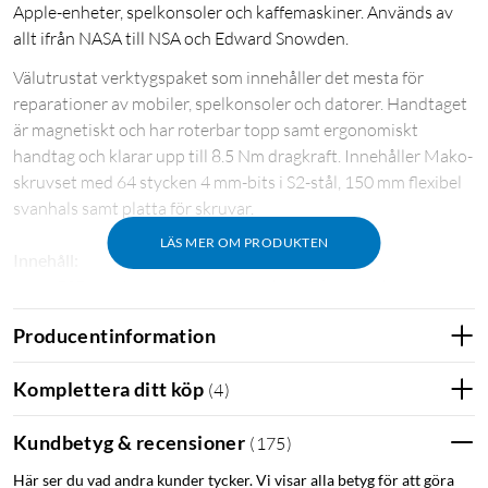
Apple-enheter, spelkonsoler och kaffemaskiner. Används av
allt ifrån NASA till NSA och Edward Snowden.
Välutrustat verktygspaket som innehåller det mesta för
reparationer av mobiler, spelkonsoler och datorer. Handtaget
är magnetiskt och har roterbar topp samt ergonomiskt
handtag och klarar upp till 8.5 Nm dragkraft. Innehåller Mako-
skruvset med 64 stycken 4 mm-bits i S2-stål, 150 mm flexibel
svanhals samt platta för skruvar.
LÄS MER OM PRODUKTEN
Innehåll:
ESD-armband - skydda din teknik från statisk
elektricitet.
Producentinformation
Sugpropp - för att hålla fast saker medan du arbetar.
9x iFixit öppningsverktyg – tunna verktyg för att bända
Komplettera ditt köp
(
4
)
upp och kika under olika komponenter.
Pincett i nylon.
Kundbetyg & recensioner
(
175
)
Vinklad ESD-pincett - ESD-säker precisionspincett med
halkfritt grepp.
Här ser du vad andra kunder tycker. Vi visar alla betyg för att göra