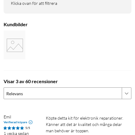
JIS-krysspår: J000, J00, J0, J1
Klicka ovan för att filtrera
Hex: 0.7, 0.9, 1.3, 1.5, 2, 2.5, 3, 3.5, 4, 4.5, 5 mm
Hex hylsor: 2.5, 3, 3.5, 4, 4.5, 5, 5.5 mm
Tri-point: Y000, Y00, Y0, Y1
Kundbilder
Fyrkant: 1, 2
Gamebit: 3.8, 4.5 mm
Spanner: 6, 8
Triangel: 2, 3 mm
Standoff-bit för iPhone
Oval bit
Magnetisk bit
Visar 3 av 60 recensioner
Öppnare för Sim-kortsläde
Relevans
Emil
Köpte detta kit för elektronik reparationer. 
Verifierad köpare
Känner att det är kvalitet och många delar 
5/5
man behöver är toppen.
1 vecka sedan