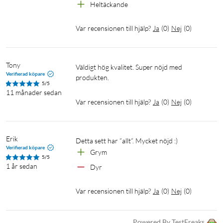
Heltäckande
Var recensionen till hjälp?
Ja
(
0
)
Nej
(
0
)
Tony
Väldigt hög kvalitet. Super nöjd med 
Verifierad köpare
produkten. 
5/5
11 månader sedan
Var recensionen till hjälp?
Ja
(
0
)
Nej
(
0
)
Erik
Detta sett har ”allt”. Mycket nöjd :)
Verifierad köpare
Grym
5/5
1 år sedan
Dyr
Var recensionen till hjälp?
Ja
(
0
)
Nej
(
0
)
Powered By TestFreaks