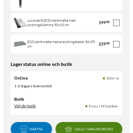
Luxorparts ESD-bänkmatta med
199
90
jordningsklämma 50x60 cm
ESD-bänkmatta med anslutningskabel 30x55
229
90
cm
Lagerstatus online och butik
Online
100+ st
1-2 dagars leveranstid
Butik
Välj din butik
Finns i 99 butiker.
HÄMTA
LÄGG I VARUKORGEN