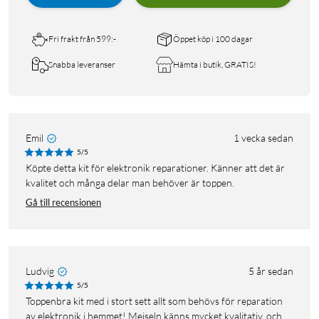
Fri frakt från 599:-
Öppet köp i 100 dagar
Snabba leveranser
Hämta i butik, GRATIS!
Emil
1 vecka sedan
5/5
Köpte detta kit för elektronik reparationer. Känner att det är
kvalitet och många delar man behöver är toppen.
Gå till recensionen
Ludvig
5 år sedan
5/5
Toppenbra kit med i stort sett allt som behövs för reparation
av elektronik i hemmet! Mejseln känns mycket kvalitativ, och