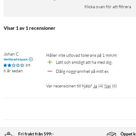
Klicka ovan för att filtrera
Visar 1 av 1 recensioner
Johan C
Håller inte utlovad tolerans på 1 mm/m
Verifierad köpare
Lätt och smidigt att ha med dig.
2/5
6 år sedan
Dålig noggrannhet på mitt ex.
Var recensionen till hjälp?
Ja
(
4
)
Nej
(
6
)
Fri frakt från 599:-
Öppet k