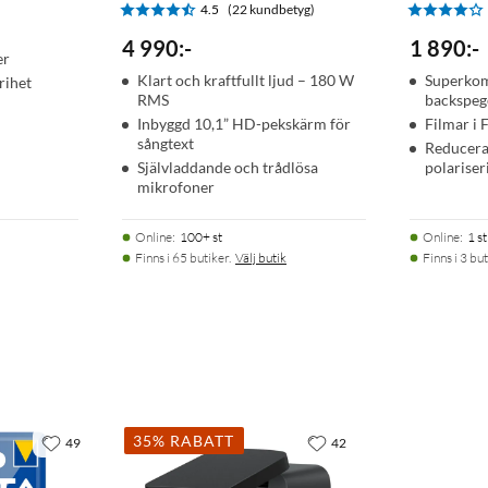
4.5
(22 kundbetyg)
4 990
:
-
1 890
:
-
er
Klart och kraftfullt ljud – 180 W
Superkom
frihet
RMS
backspeg
Inbyggd 10,1” HD-pekskärm för
Filmar i 
sångtext
Reducera
Självladdande och trådlösa
polariser
mikrofoner
Online
:
100+ st
Online
:
1 st
Finns i 65 butiker.
Välj butik
Finns i 3 but
35% RABATT
49
42