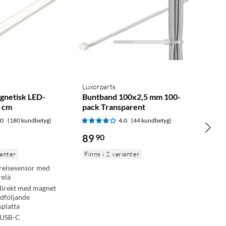
Luxorparts
gnetisk LED-
Buntband 100x2,5 mm 100-
0 cm
pack Transparent
.0
(180 kundbetyg)
4.0
(44 kundbetyg)
89
90
ianter
Finns i 2 varianter
relsesensor med
relä
direkt med magnet
edföljande
platta
 USB-C