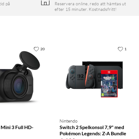
tid på
Reservera online, redo att hämtas ut
efter 15 minuter. Kostnadsfritt!
20
1
Nintendo
Mini 3 Full HD-
Switch 2 Spelkonsol 7,9" med
Pokémon Legends: Z-A Bundle