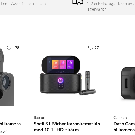
em! Även fri retur i alla
1-2 arbetsdagar leverans
lagervaror
178
27
Ikarao
Garmin
obilkamera
Shell S1 Bärbar karaokemaskin
Dash Cam 
med 10,1" HD-skärm
bilkamera
etyg)