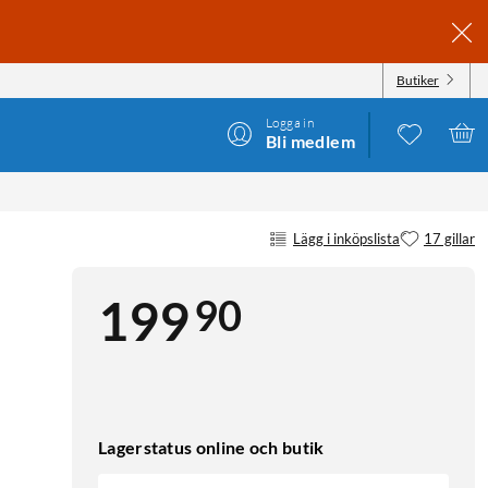
Butiker
Logga in
Bli medlem
Lägg i inköpslista
17 gillar
90
199
Lagerstatus online och butik