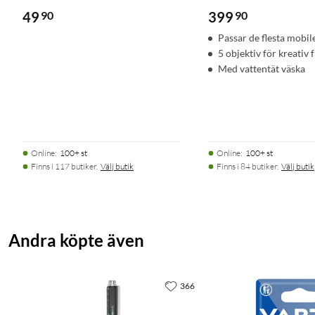
49
90
399
90
Passar de flesta mobil
5 objektiv för kreativ 
Med vattentät väska
Online
:
100+ st
Online
:
100+ st
Finns i 117 butiker.
Välj butik
Finns i 84 butiker.
Välj butik
Andra köpte även
366