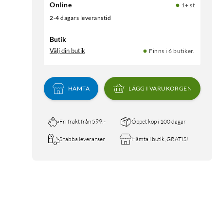
Online
1+ st
2-4 dagars leveranstid
Butik
Välj din butik
Finns i 6 butiker.
HÄMTA
LÄGG I VARUKORGEN
Fri frakt från 599:-
Öppet köp i 100 dagar
Snabba leveranser
Hämta i butik, GRATIS!