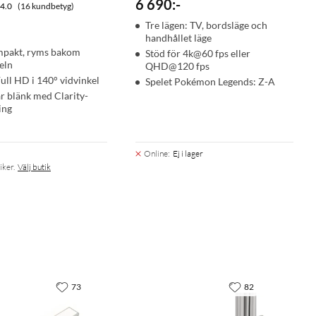
6 690
:
-
4.0
(16 kundbetyg)
Tre lägen: TV, bordsläge och
handhållet läge
pakt, ryms bakom
Stöd för 4k@60 fps eller
eln
QHD@120 fps
Full HD i 140° vidvinkel
Spelet Pokémon Legends: Z-A
r blänk med Clarity-
ing
Online
:
Ej i lager
iker.
Välj butik
73
82