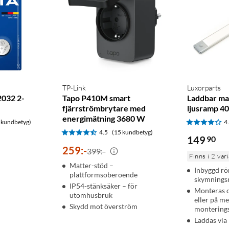
TP-Link
Luxorparts
2032 2-
Tapo P410M smart
Laddbar ma
fjärrströmbrytare med
ljusramp 4
energimätning 3680 W
 kundbetyg)
4
4.5
(15 kundbetyg)
149
90
259
:
-
399:-
Finns i 2 var
Matter-stöd –
Inbyggd rö
plattformsoberoende
skymnings
IP54-stänksäker – för
Monteras 
utomhusbruk
eller på m
Skydd mot överström
monterings
Laddas via