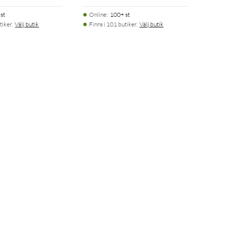
st
Online
:
100+ st
tiker.
Välj butik
Finns i 101 butiker.
Välj butik