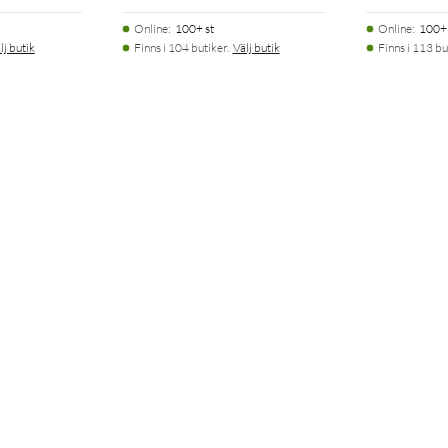
Online
:
100+ st
Online
:
100+ 
lj butik
Finns i 104 butiker.
Välj butik
Finns i 113 bu