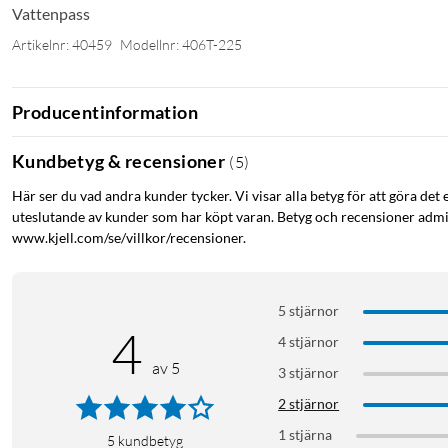
Vattenpass
Artikelnr: 40459
Modellnr: 406T-225
Producentinformation
Kundbetyg & recensioner
(
5
)
Här ser du vad andra kunder tycker. Vi visar alla betyg för att göra det 
uteslutande av kunder som har köpt varan. Betyg och recensioner admin
www.kjell.com/se/villkor/recensioner.
5 stjärnor
4
4 stjärnor
av 5
3 stjärnor
2 stjärnor
1 stjärna
5
kundbetyg