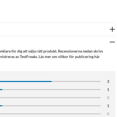
enklare för dig att välja rätt produkt. Recensionerna nedan skrivs
istreras av TestFreaks. Läs mer om villkor för publicering här
3
1
0
1
0