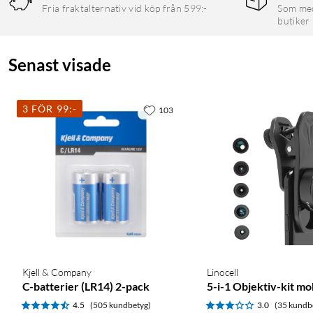
Fria fraktalternativ vid köp från 599:-
Som medl
butiker
Senast visade
3 FÖR 99:-
103
Kjell & Company
Linocell
C-batterier (LR14) 2-pack
5-i-1 Objektiv-kit m
4.5
(505 kundbetyg)
3.0
(35 kundb