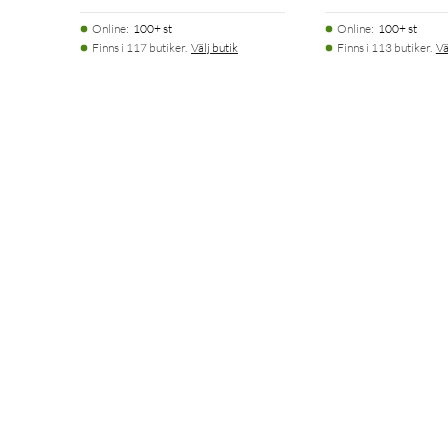
Online
:
100+ st
Online
:
100+ st
Finns i 117 butiker.
Välj butik
Finns i 113 butiker.
Vä