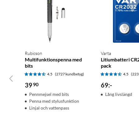
Rubicson
Varta
Multifunktionspenna med
Litiumbatteri CR
bits
pack
4.5
(2727 kundbetyg)
4.5
(223
39
90
69
:
-
Pennmejsel med bits
Lång livslängd
Penna med stylusfunktion
Linjal och vattenpass