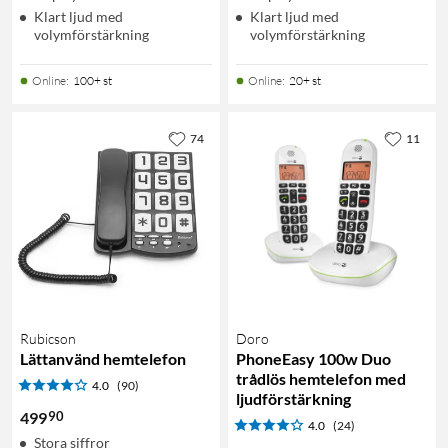
Klart ljud med
Klart ljud med
volymförstärkning
volymförstärkning
Online
:
100+ st
Online
:
20+ st
74
11
Rubicson
Doro
Lättanvänd hemtelefon
PhoneEasy 100w Duo
trådlös hemtelefon med
4.0
(90)
ljudförstärkning
90
499
4.0
(24)
Stora siffror