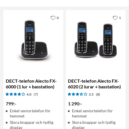
0
1
DECT-telefon Alecto FX-
DECT-telefon Alecto FX-
6000 (1 lur + basstation)
6020 (2 lurar + basstation)
4.0
(7)
3.5
(8)
799
:
-
1 290
:
-
Enkel seniortelefon för
Enkel seniortelefon för
hemmet
hemmet
Stora knappar och tydlig
Stora knappar och tydlig
display
display