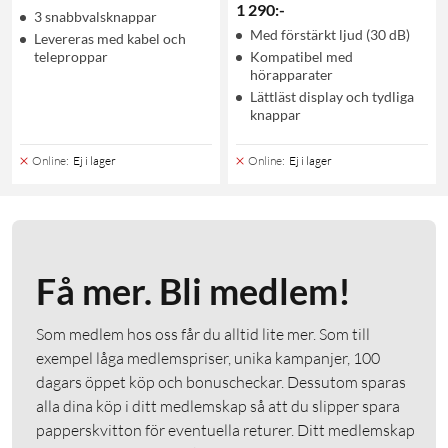
1 290
:
-
3 snabbvalsknappar
Med förstärkt ljud (30 dB)
Levereras med kabel och
teleproppar
Kompatibel med
hörapparater
Lättläst display och tydliga
knappar
Online
:
Ej i lager
Online
:
Ej i lager
Få mer. Bli medlem!
Som medlem hos oss får du alltid lite mer. Som till
exempel låga medlemspriser, unika kampanjer, 100
dagars öppet köp och bonuscheckar. Dessutom sparas
alla dina köp i ditt medlemskap så att du slipper spara
papperskvitton för eventuella returer. Ditt medlemskap