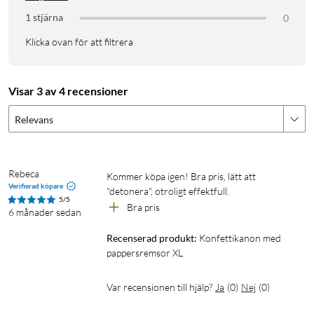
1 stjärna
0
Klicka ovan för att filtrera
Visar 3 av 4 recensioner
Relevans
Rebeca
Kommer köpa igen! Bra pris, lätt att 
Verifierad köpare
"detonera", otroligt effektfull.
5/5
Bra pris
6 månader sedan
Recenserad produkt:
Konfettikanon med 
pappersremsor XL
Var recensionen till hjälp?
Ja
(
0
)
Nej
(
0
)