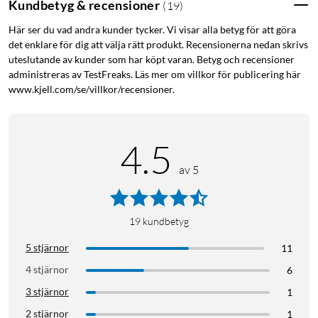
Kundbetyg & recensioner
(
19
)
Här ser du vad andra kunder tycker. Vi visar alla betyg för att göra
det enklare för dig att välja rätt produkt. Recensionerna nedan skrivs
uteslutande av kunder som har köpt varan. Betyg och recensioner
administreras av TestFreaks. Läs mer om villkor för publicering här
www.kjell.com/se/villkor/recensioner.
4.5
av 5
19
kundbetyg
5 stjärnor
11
4 stjärnor
6
3 stjärnor
1
2 stjärnor
1