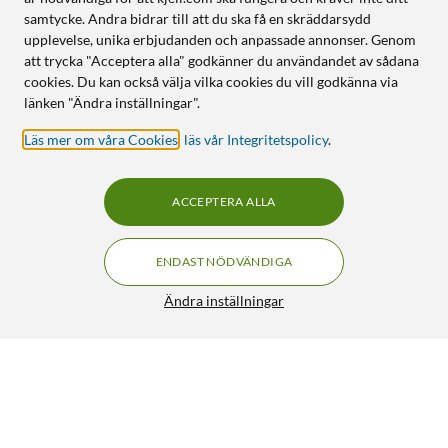
samtycke. Andra bidrar till att du ska få en skräddarsydd
upplevelse, unika erbjudanden och anpassade annonser. Genom
att trycka "Acceptera alla" godkänner du användandet av sådana
cookies. Du kan också välja vilka cookies du vill godkänna via
länken "Ändra inställningar".
Läs mer om våra Cookies
,
läs vår Integritetspolicy
.
ACCEPTERA ALLA
ENDAST NÖDVÄNDIGA
Ändra inställningar
Konfettikanon med pappersremsor XL Mix
99:90
4.5/5
HÄMTA
LÄGG I VARUKORGEN