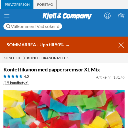
PRIVATPERSON
FÖRETAG
SOMMARREA - Upp till 50%
→
KONFETTI
KONFETTIKANON MED PAPPERSREMSOR XL MIX
Konfettikanon med pappersremsor XL Mix
4.5
Artikelnr: 18176
(19 kundbetyg)