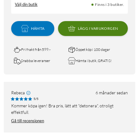
Välj din butik
Finns i 3 butiker.
HÄMTA
LÄGG I VARUKORGEN
Fri frakt från 599:-
Öppet köp i 100 dagar
Snabba leveranser
Hämta i butik, GRATIS!
Rebeca
6 månader sedan
5/5
Kommer köpa igen! Bra pris, lätt att "detonera", otroligt
effektfull.
Gå till recensionen