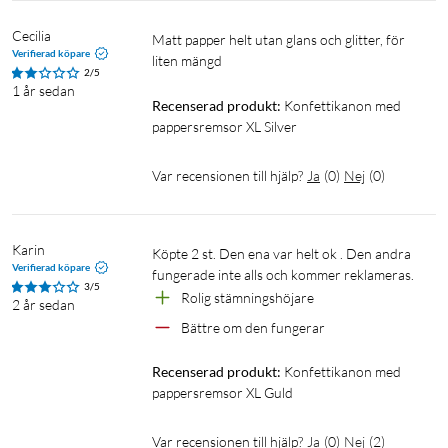
Cecilia
matt papper helt utan glans och glitter, för 
Verifierad köpare
liten mängd
2/5
1 år sedan
Recenserad produkt:
Konfettikanon med 
pappersremsor XL Silver
Var recensionen till hjälp?
Ja
(
0
)
Nej
(
0
)
Karin
Köpte 2 st. Den ena var helt ok . Den andra 
Verifierad köpare
fungerade inte alls och kommer reklameras.
3/5
Rolig stämningshöjare 
2 år sedan
Bättre om den fungerar
Recenserad produkt:
Konfettikanon med 
pappersremsor XL Guld
Var recensionen till hjälp?
Ja
(
0
)
Nej
(
2
)