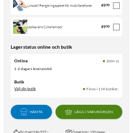
49
90
Linocell Rengöringspaket för mobiltelefoner
49
90
Ledsavers Cykellampor
Lagerstatus online och butik
Online
100+ st
1-2 dagars leveranstid
Butik
Välj din butik
Finns i 114 butiker.
HÄMTA
LÄGG I VARUKORGEN
Fri frakt från 599:-
Öppet köp i 100 dagar