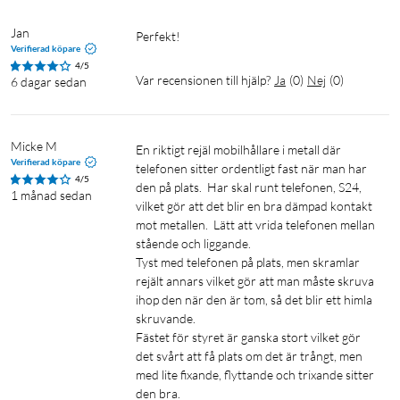
Jan
Perfekt!
Verifierad köpare
4/5
Var recensionen till hjälp?
Ja
(
0
)
Nej
(
0
)
6 dagar sedan
Micke M
En riktigt rejäl mobilhållare i metall där 
Verifierad köpare
telefonen sitter ordentligt fast när man har 
4/5
den på plats.  Har skal runt telefonen, S24, 
1 månad sedan
vilket gör att det blir en bra dämpad kontakt 
mot metallen.  Lätt att vrida telefonen mellan 
stående och liggande.

Tyst med telefonen på plats, men skramlar 
rejält annars vilket gör att man måste skruva 
ihop den när den är tom, så det blir ett himla 
skruvande. 

Fästet för styret är ganska stort vilket gör 
det svårt att få plats om det är trångt, men 
med lite fixande, flyttande och trixande sitter 
den bra.