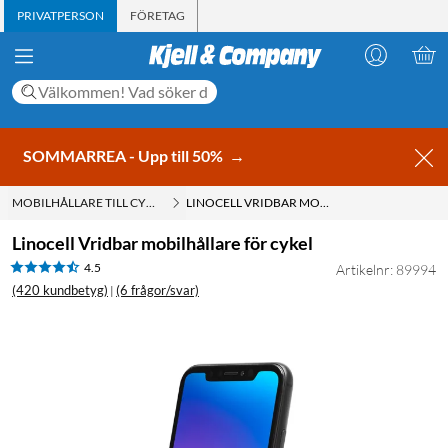
PRIVATPERSON
FÖRETAG
SOMMARREA - Upp till 50%
→
MOBILHÅLLARE TILL CYKEL
LINOCELL VRIDBAR MOBILHÅLLARE FÖR CYKEL
Linocell Vridbar mobilhållare för cykel
4.5
Artikelnr: 89994
(420 kundbetyg)
(6 frågor/svar)
|