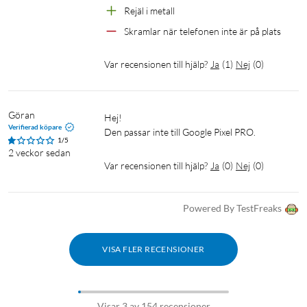
Rejäl i metall
Skramlar när telefonen inte är på plats
Var recensionen till hjälp?
Ja
(
1
)
Nej
(
0
)
Göran
Hej!

Verifierad köpare
Den passar inte till Google Pixel PRO.
1/5
2 veckor sedan
Var recensionen till hjälp?
Ja
(
0
)
Nej
(
0
)
Powered By TestFreaks
VISA FLER RECENSIONER
Visar 3 av 154 recensioner