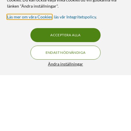
länken "Ändra inställningar".
Läs mer om våra Cookies
,
läs vår Integritetspolicy
.
ACCEPTERA ALLA
ENDAST NÖDVÄNDIGA
Ändra inställningar
Linocell Vridbar mobilhållare för cykel
299:90
4.5/5
HÄMTA
LÄGG I VARUKORGEN