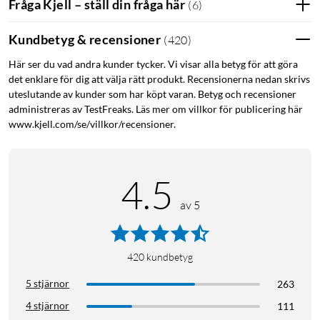
Fråga Kjell – ställ din fråga här
(
6
)
Kundbetyg & recensioner
(
420
)
Här ser du vad andra kunder tycker. Vi visar alla betyg för att göra
det enklare för dig att välja rätt produkt. Recensionerna nedan skrivs
uteslutande av kunder som har köpt varan. Betyg och recensioner
administreras av TestFreaks. Läs mer om villkor för publicering här
www.kjell.com/se/villkor/recensioner.
4.5
av 5
420
kundbetyg
5 stjärnor
263
4 stjärnor
111