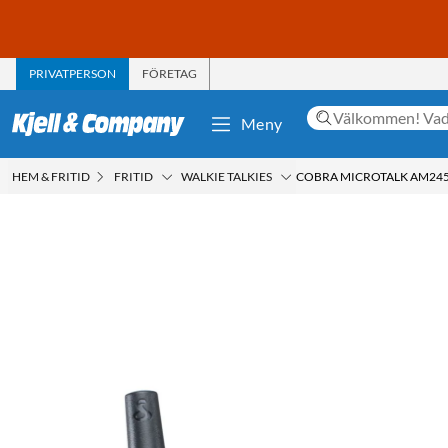
PRIVATPERSON
FÖRETAG
Meny
HEM & FRITID
FRITID
WALKIE TALKIES
COBRA MICROTALK AM245 