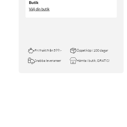
Butik
Välj din butik
Fri frakt från 599:-
Öppet köp i 100 dagar
Snabba leveranser
Hämta i butik, GRATIS!