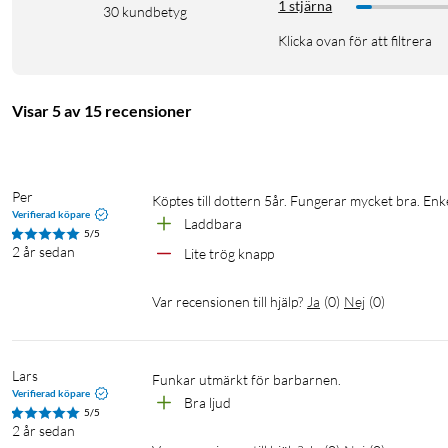
1 stjärna
30
kundbetyg
Klicka ovan för att filtrera
Visar 5 av 15 recensioner
Per
Köptes till dottern 5år. Fungerar mycket bra. En
Verifierad köpare
Laddbara
5/5
2 år sedan
Lite trög knapp
Var recensionen till hjälp?
Ja
(
0
)
Nej
(
0
)
Lars
Funkar utmärkt för barbarnen. 
Verifierad köpare
Bra ljud
5/5
2 år sedan