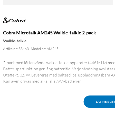
Cobra Microtalk AM245 Walkie-talkie 2-pack
Walkie-talkie
Artikelnr: 33463
Modellnr: AM245
2-pack med lättanvända walkie-talkie-apparater (446 MHz) med å
Batterisparfunktion ger lång batteritid. Varje sändning avslutas
Uteffekt: 0,5 W. Levereras med bältesclips, uppladdningsbara AA
Kan även drivas med alkaliska AAA-batterier.
LÄS MER O