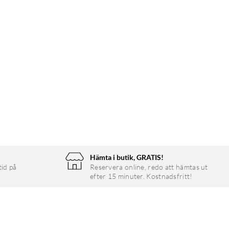
Hämta i butik, GRATIS!
tid på
Reservera online, redo att hämtas ut
efter 15 minuter. Kostnadsfritt!