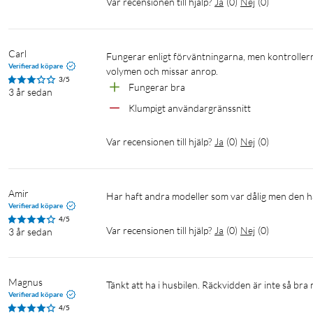
Var recensionen till hjälp?
Ja
(
0
)
Nej
(
0
)
Carl
Fungerar enligt förväntningarna, men kontrollerna för tex volym sitter dumt till och det är lätt hänt att man råkar sänka 
Verifierad köpare
volymen och missar anrop.
3/5
Fungerar bra 
3 år sedan
Klumpigt användargränssnitt 
Var recensionen till hjälp?
Ja
(
0
)
Nej
(
0
)
Amir
Har haft andra modeller som var dålig men den 
Verifierad köpare
4/5
Var recensionen till hjälp?
Ja
(
0
)
Nej
(
0
)
3 år sedan
Magnus
Tänkt att ha i husbilen. Räckvidden är inte så bra
Verifierad köpare
4/5