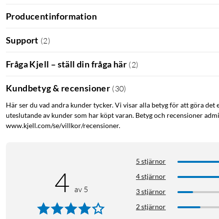
Producentinformation
Support
(
2
)
Fråga Kjell – ställ din fråga här
(
2
)
Kundbetyg & recensioner
(
30
)
Här ser du vad andra kunder tycker. Vi visar alla betyg för att göra det 
uteslutande av kunder som har köpt varan. Betyg och recensioner admin
www.kjell.com/se/villkor/recensioner.
5 stjärnor
4
4 stjärnor
av 5
3 stjärnor
2 stjärnor