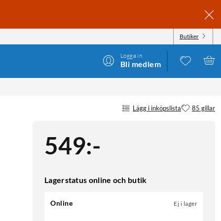
Butiker
Logga in
Bli medlem
Lägg i inköpslista
85 gillar
549
:
-
Lagerstatus online och butik
Online
Ej i lager