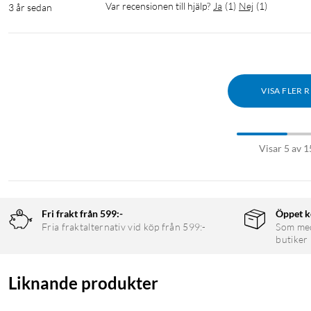
Var recensionen till hjälp?
Ja
(
1
)
Nej
(
1
)
3 år sedan
VISA FLER 
Visar 5 av 1
Fri frakt från 599:-
Öppet k
Fria fraktalternativ vid köp från 599:-
Som medl
butiker
Liknande produkter