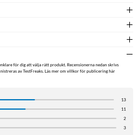
enklare för dig att välja rätt produkt. Recensionerna nedan skrivs
istreras av TestFreaks. Läs mer om villkor för publicering här
13
11
2
3