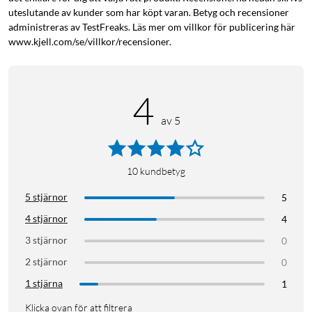
uteslutande av kunder som har köpt varan. Betyg och recensioner
administreras av TestFreaks. Läs mer om villkor för publicering här
www.kjell.com/se/villkor/recensioner.
4
av 5
10
kundbetyg
5 stjärnor
5
4 stjärnor
4
3 stjärnor
0
2 stjärnor
0
1 stjärna
1
Klicka ovan för att filtrera