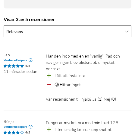
Visar 3 av 5 recensioner
Relevans
Jan
Har den ihop med en en ”vanlig” iPad och 
Verifierad köpare
navigeringen blev blixtsnabb o mycket 
5/5
norrekt
11 månader sedan
Lätt att installera 
🧐 Hittar inget….
Var recensionen till hjälp?
Ja
(
1
)
Nej
(
0
)
Börje
Fungerar mycket bra med min Ipad 12.9.
Verifierad köpare
Liten smidig kopplar upp snabbt
4/5