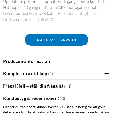
Uppdaterar positionsinformation 10 gånger per sekund (10
Hz), upp till 10 gånger oftare än GPS-mottagaren i mobilen.
Levereras med Mini-USB-kabel. Batteriet är utbytbart.
Drifttemperatur: -20 till 60 °C.
LÄS MER OM PRODUKTEN
Producentinformation
Komplettera ditt köp
(
1
)
Fråga Kjell – ställ din fråga här
(
4
)
Kundbetyg & recensioner
(
10
)
Här ser du vad andra kunder tycker. Vi visar alla betyg för att göra
det enklare för dig att välja rätt produkt. Recensionerna nedan skrivs