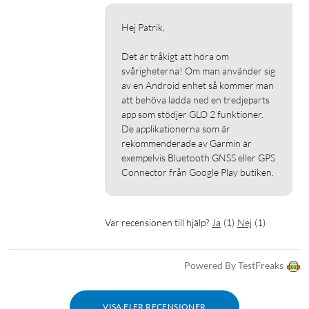
Hej Patrik,

Det är tråkigt att höra om 
svårigheterna! Om man använder sig 
av en Android enhet så kommer man 
att behöva ladda ned en tredjeparts 
app som stödjer GLO 2 funktioner. 
De applikationerna som är 
rekommenderade av Garmin är 
exempelvis Bluetooth GNSS eller GPS 
Connector från Google Play butiken.
Var recensionen till hjälp?
Ja
(
1
)
Nej
(
1
)
Powered By TestFreaks
VISA FLER RECENSIONER