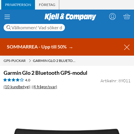
PRIVATPERSON
FÖRETAG
SOMMARREA - Upp till 50%
→
GPS-PUCKAR
GARMIN GLO 2 BLUETOOTH GPS-MODUL
Garmin Glo 2 Bluetooth GPS-modul
4.0
Artikelnr: 89011
(10 kundbetyg)
(4 frågor/svar)
|