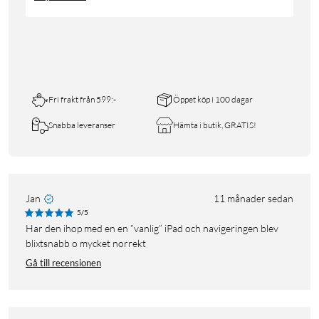
Fri frakt från 599:-
Öppet köp i 100 dagar
Snabba leveranser
Hämta i butik, GRATIS!
Jan
11 månader sedan
5/5
Har den ihop med en en ”vanlig” iPad och navigeringen blev
blixtsnabb o mycket norrekt
Gå till recensionen