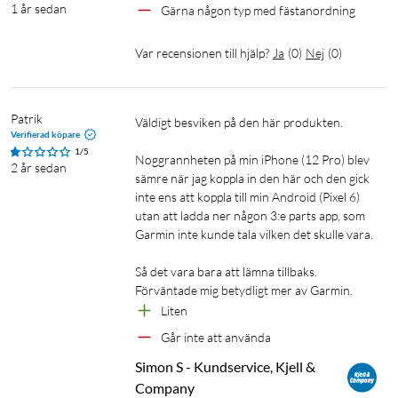
1 år sedan
Gärna någon typ med fästanordning
Var recensionen till hjälp?
Ja
(
0
)
Nej
(
0
)
Patrik
Väldigt besviken på den här produkten.

Verifierad köpare
1/5
Noggrannheten på min iPhone (12 Pro) blev 
2 år sedan
sämre när jag koppla in den här och den gick 
inte ens att koppla till min Android (Pixel 6) 
utan att ladda ner någon 3:e parts app, som 
Garmin inte kunde tala vilken det skulle vara.

Så det vara bara att lämna tillbaks. 
Förväntade mig betydligt mer av Garmin.
Liten
Går inte att använda
Simon S - Kundservice, Kjell & 
Company