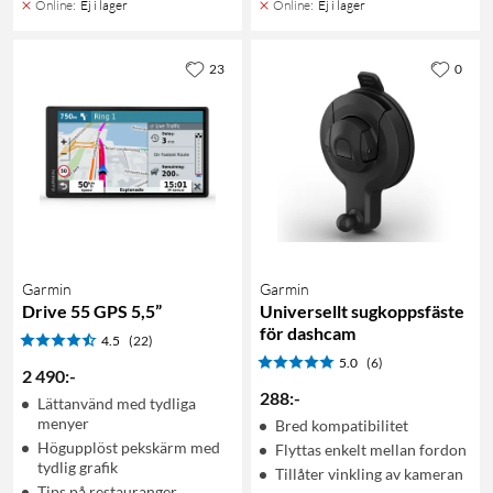
Online
:
Ej i lager
Online
:
Ej i lager
23
0
Garmin
Garmin
Drive 55 GPS 5,5”
Universellt sugkoppsfäste
för dashcam
4.5
(22)
5.0
(6)
2 490
:
-
288
:
-
Lättanvänd med tydliga
menyer
Bred kompatibilitet
Högupplöst pekskärm med
Flyttas enkelt mellan fordon
tydlig grafik
Tillåter vinkling av kameran
Tips på restauranger,