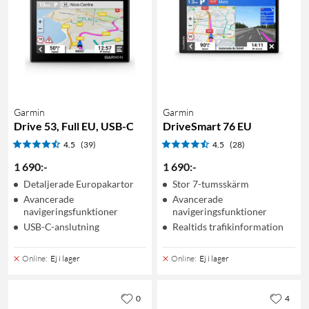
Garmin
Garmin
Drive 53, Full EU, USB-C
DriveSmart 76 EU
4.5
(39)
4.5
(28)
1 690
:
-
1 690
:
-
Detaljerade Europakartor
Stor 7-tumsskärm
Avancerade
Avancerade
navigeringsfunktioner
navigeringsfunktioner
USB-C-anslutning
Realtids trafikinformation
Online
:
Ej i lager
Online
:
Ej i lager
0
4