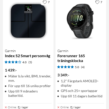
7
7
Garmin
Garmin
Index S2 Smart personvåg
Forerunner 165
träningsklocka
4.0
(5)
5.0
(4)
1 439
:
-
3 349
:
-
Mäter b.la vikt, BMI, trender,
mm.
1,2" Färgstark AMOLED-
display
För upp till 16 unika profiler
GPS och 25+ sportappar
Upp till 9 månaders
batteritid.
Upp till 11 dagars batteritid
Online
:
Ej i lager
Online
:
Ej i lager