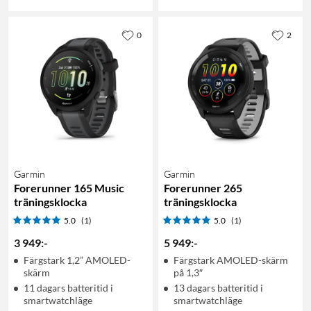
0
2
Garmin
Garmin
Forerunner 165 Music
Forerunner 265
träningsklocka
träningsklocka
5.0
(1)
5.0
(1)
3 949
:
-
5 949
:
-
Färgstark 1,2” AMOLED-
Färgstark AMOLED-skärm
skärm
på 1,3″
11 dagars batteritid i
13 dagars batteritid i
smartwatchläge
smartwatchläge