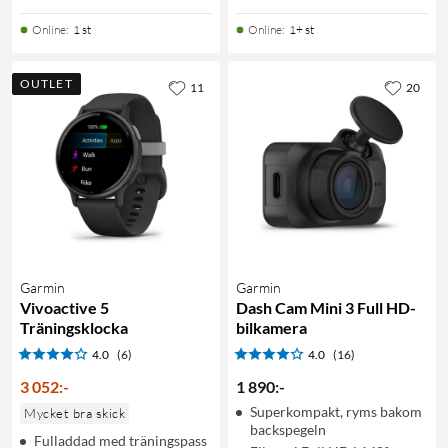
Online
:
1 st
Online
:
1+ st
OUTLET
11
20
Garmin
Garmin
Vivoactive 5
Dash Cam Mini 3 Full HD-
Träningsklocka
bilkamera
4.0
(6)
4.0
(16)
3 052
:
-
1 890
:
-
Superkompakt, ryms bakom
Mycket bra skick
backspegeln
Fulladdad med träningspass