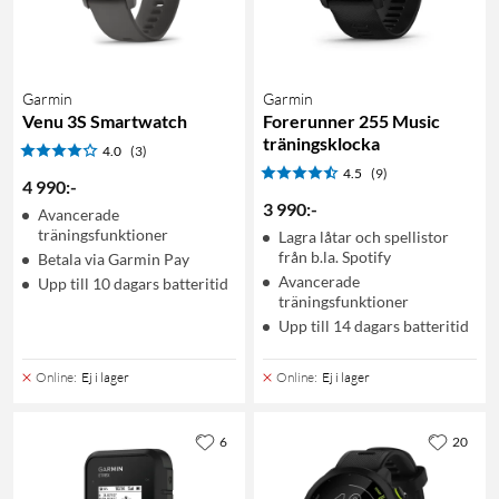
Garmin
Garmin
Venu 3S Smartwatch
Forerunner 255 Music
träningsklocka
4.0
(3)
4.5
(9)
4 990
:
-
3 990
:
-
Avancerade
träningsfunktioner
Lagra låtar och spellistor
från b.la. Spotify
Betala via Garmin Pay
Avancerade
Upp till 10 dagars batteritid
träningsfunktioner
Upp till 14 dagars batteritid
Online
:
Ej i lager
Online
:
Ej i lager
6
20