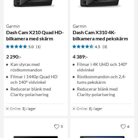
Garmin
Garmin
Dash Cam X210 Quad HD-
Dash Cam X310 4K-
bilkamera med skärm
bilkamera med pekskärm
5.0
(1)
4.5
(3)
2 290
:
-
4 389
:
-
Kan styras med
Filmar i 4K UHD och 140°
röstkommandon
vidvinkel
Filmar i 1440p Quad HD
Röstkommandon och 2,4-
och 140° vidvinkel
tums pekskärm
Reducerar blänk med
Reducerar blänk med
Clarity-polarisering
Clarity-polarisering
Online
:
Ej i lager
Online
:
Ej i lager
5
6