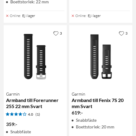
Boettstorlek: 22 mm
Online
:
Ej i lager
Online
:
Ej i lager
3
3
Garmin
Garmin
Armband till Forerunner
Armband till Fenix 7S 20
255 22 mm Svart
mm Svart
619
:
-
4.0
(1)
Snabbfäste
359
:
-
Boettstorlek: 20 mm
Snabbfäste