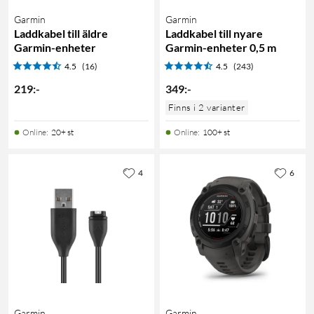
Garmin
Garmin
Laddkabel till äldre
Laddkabel till nyare
Garmin-enheter
Garmin-enheter 0,5 m
4.5
(16)
4.5
(243)
219
:
-
349
:
-
Finns i 2 varianter
Online
:
20+ st
Online
:
100+ st
4
6
Garmin
Garmin