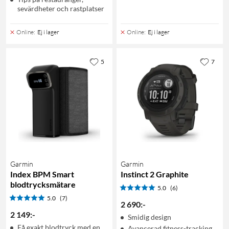
sevärdheter och rastplatser
Online
:
Ej i lager
Online
:
Ej i lager
5
7
Garmin
Garmin
Index BPM Smart
Instinct 2 Graphite
blodtrycksmätare
5.0
(6)
5.0
(7)
2 690
:
-
2 149
:
-
Smidig design
Få exakt blodtryck med en
Avancerad fitness-tracking