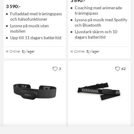
3 690
:
-
3 590
:
-
Coaching med animerade
träningspass
Fulladdad med träningspass
och hälsofunktioner
Lyssna på musik med Spotify
och Bluetooth
Lyssna på musik utan
mobilen
Ljusstark skärm och 10
dagars batteritid
Upp till 11 dagars batteritid
Online
:
Ej i lager
Online
:
Ej i lager
3
62
Garmin
Garmin