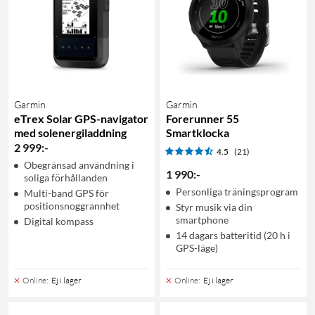
Garmin
Garmin
eTrex Solar GPS-navigator
Forerunner 55
med solenergiladdning
Smartklocka
2 999
:
-
4.5
(21)
Obegränsad användning i
1 990
:
-
soliga förhållanden
Personliga träningsprogram
Multi-band GPS för
positionsnoggrannhet
Styr musik via din
smartphone
Digital kompass
14 dagars batteritid (20 h i
GPS-läge)
Online
:
Ej i lager
Online
:
Ej i lager