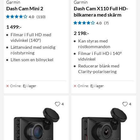
Garmin
Garmin
Dash Cam Mini 2
Dash Cam X110 Full HD-
bilkamera med skärm
4.0
(110)
4.0
(7)
1 499
:
-
2 198
:
-
Filmar i Full HD med
vidvinkel (140°)
Kan styras med
röstkommandon
Lättanvänd med smidig
röststyrning
Filmar i Full HD i 140°
vidvinkel
Liten som en bilnyckel
Reducerar blänk med
Clarity-polarisering
Online
:
Ej i lager
Online
:
Ej i lager
4
4