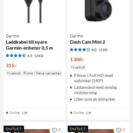
Garmin
Garmin
Laddkabel till nyare
Dash Cam Mini 2
Garmin-enheter 0,5 m
4.0
(110)
4.5
(243)
1 350
:
-
315
:
-
Nyskick
Nyskick
Finns i flera varianter
Filmar i Full HD med
vidvinkel (140°)
Lättanvänd med smidig
röststyrning
Liten som en bilnyckel
Online
:
1 st
Online
:
1 st
OUTLET
OUTLET
7
7