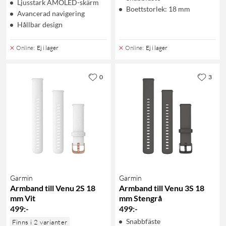
Ljusstark AMOLED-skärm
Boettstorlek: 18 mm
Avancerad navigering
Hållbar design
Online
:
Ej i lager
Online
:
Ej i lager
0
3
Garmin
Garmin
Armband till Venu 2S 18
Armband till Venu 3S 18
mm Vit
mm Stengrå
499
:
-
499
:
-
Snabbfäste
Finns i 2 varianter