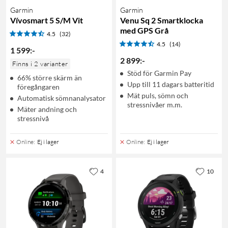
Garmin
Garmin
Vívosmart 5 S/M Vit
Venu Sq 2 Smartklocka
med GPS Grå
4.5
(32)
4.5
(14)
1 599
:
-
2 899
:
-
Finns i 2 varianter
Stöd för Garmin Pay
66% större skärm än
Upp till 11 dagars batteritid
föregångaren
Mät puls, sömn och
Automatisk sömnanalysator
stressnivåer m.m.
Mäter andning och
stressnivå
Online
:
Ej i lager
Online
:
Ej i lager
4
10