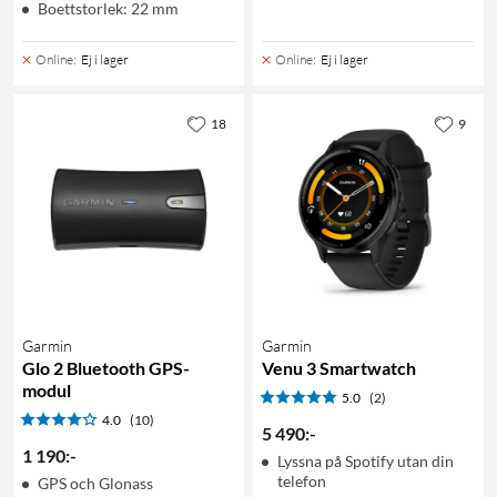
Boettstorlek: 22 mm
Online
:
Ej i lager
Online
:
Ej i lager
18
9
Garmin
Garmin
Glo 2 Bluetooth GPS-
Venu 3 Smartwatch
modul
5.0
(2)
4.0
(10)
5 490
:
-
1 190
:
-
Lyssna på Spotify utan din
telefon
GPS och Glonass