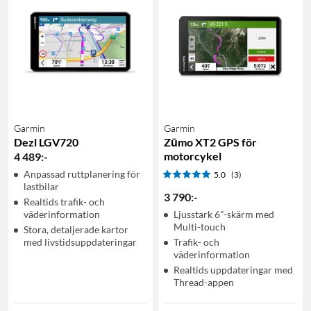
Garmin
Garmin
Dezl LGV720
Zūmo XT2 GPS för
motorcykel
4 489
:
-
Anpassad ruttplanering för
5.0
(3)
lastbilar
3 790
:
-
Realtids trafik- och
väderinformation
Ljusstark 6"-skärm med
Multi-touch
Stora, detaljerade kartor
med livstidsuppdateringar
Trafik- och
väderinformation
Realtids uppdateringar med
Thread-appen