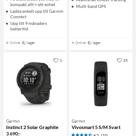
kompakt allt-i-ett-enhet
Multi-band GPS
Ladda enkelt upp till Garmin
Connect
Upp till 9 månaders
batteritid
Online
:
Ej i lager
Online
:
Ej i lager
1
23
Garmin
Garmin
Instinct 2 Solar Graphite
Vívosmart 5 S/M Svart
3 690
:
-
4.5
(32)