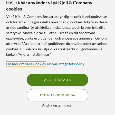
HRM-Fit Pulsband för
HRM-Dual Pulsband med
Hej, så här använder vi på Kjell & Company
Sport-BH
Ant+ och Bluetooth
cookies
1 899
:
-
4.5
(84)
Vi på Kjell & Company önskar att ge dig en unik kundupplevelse
Fästs direkt på sportbehåar
579
:
-
och för att kunna göra detta använder vi cookies. Några av dessa
Överför data till kompatibla
Designad för gymmet och
är nödvändiga för att kjell.com ska fungera och kräver inte ditt
enheter och appar
löprundan
samtycke. Andra bidrar till att du ska få en skräddarsydd
Upp till 1 års batteritid
Ansluts till kompatibel
upplevelse, unika erbjudanden och anpassade annonser. Genom
Garmin-klocka
att trycka "Acceptera alla" godkänner du användandet av sådana
Tål även simturer (1 ATM)
cookies. Du kan också välja vilka cookies du vill godkänna via
länken "Ändra inställningar".
Online
:
Ej i lager
Online
:
Ej i lager
Läs mer om våra Cookies
,
läs vår Integritetspolicy
.
23
19
ACCEPTERA ALLA
ENDAST NÖDVÄNDIGA
Filter
Ändra inställningar