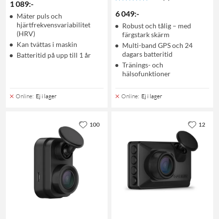
1 089
:
-
6 049
:
-
Mäter puls och
hjärtfrekvensvariabilitet
Robust och tålig – med
(HRV)
färgstark skärm
Kan tvättas i maskin
Multi-band GPS och 24
dagars batteritid
Batteritid på upp till 1 år
Tränings- och
hälsofunktioner
Online
:
Ej i lager
Online
:
Ej i lager
100
12