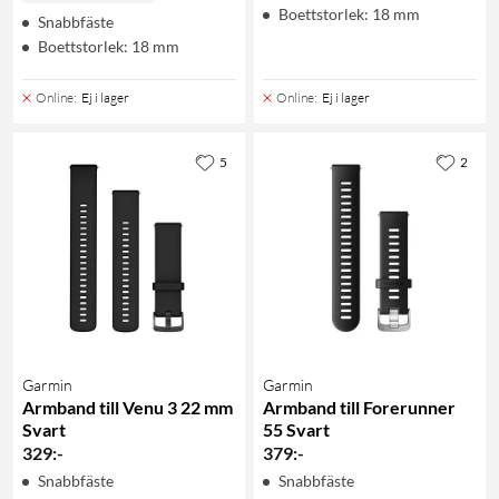
Boettstorlek: 18 mm
Snabbfäste
Boettstorlek: 18 mm
Online
:
Ej i lager
Online
:
Ej i lager
5
2
Garmin
Garmin
Armband till Venu 3 22 mm
Armband till Forerunner
Svart
55 Svart
329
:
-
379
:
-
Snabbfäste
Snabbfäste