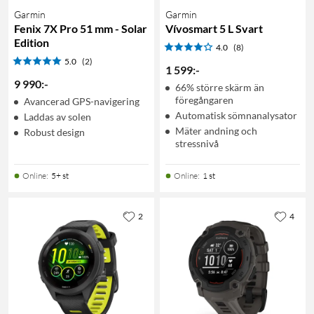
Garmin
Garmin
Fenix 7X Pro 51 mm - Solar
Vívosmart 5 L Svart
Edition
4.0
(8)
5.0
(2)
1 599
:
-
9 990
:
-
66% större skärm än
föregångaren
Avancerad GPS-navigering
Automatisk sömnanalysator
Laddas av solen
Mäter andning och
Robust design
stressnivå
Online
:
5+ st
Online
:
1 st
2
4