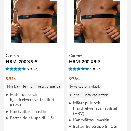
Garmin
Garmin
HRM-200 XS-S
HRM-200 XS-S
5.0
(4)
5.0
(4)
981
:
-
926
:
-
Nyskick
Finns i flera varianter
Mycket bra skick
Mäter puls och
Finns i flera varianter
hjärtfrekvensvariabilitet
Mäter puls och
(HRV)
hjärtfrekvensvariabilitet
Kan tvättas i maskin
(HRV)
Batteritid på upp till 1 år
Kan tvättas i maskin
Batteritid på upp till 1 år