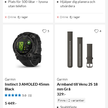
Plats för 500 låtar – lyssna
Hjälper dig planera och
utan telefon
utvärdera
Online
:
Ej i lager
Online
:
Ej i lager
5
4
Garmin
Garmin
Instinct 3 AMOLED 45mm
Armband till Venu 2S 18
Black
mm Grå
329
:
-
5.0
(1)
Finns i 2 varianter
5 449
:
-
Snabbfäste