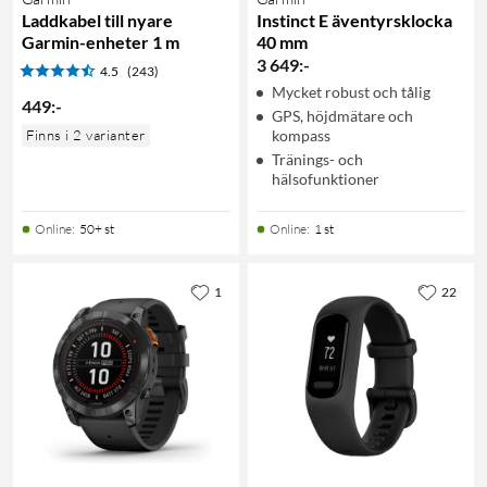
Laddkabel till nyare
Instinct E äventyrsklocka
Garmin-enheter 1 m
40 mm
3 649
:
-
4.5
(243)
Mycket robust och tålig
449
:
-
GPS, höjdmätare och
Finns i 2 varianter
kompass
Tränings- och
hälsofunktioner
Online
:
50+ st
Online
:
1 st
1
22