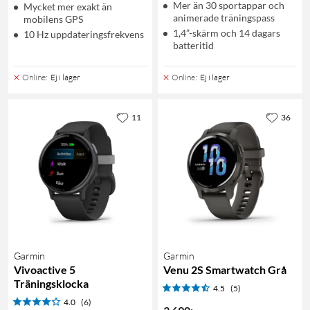
Mer än 30 sportappar och
Mycket mer exakt än
animerade träningspass
mobilens GPS
1,4”-skärm och 14 dagars
10 Hz uppdateringsfrekvens
batteritid
Online
:
Ej i lager
Online
:
Ej i lager
11
36
Garmin
Garmin
Vivoactive 5
Venu 2S Smartwatch Grå
Träningsklocka
4.5
(5)
4.0
(6)