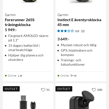
Garmin
Garmin
Forerunner 265S
Instinct E äventyrsklocka
träningsklocka
45 mm
5 949
:
-
3.0
(2)
Färgstark AMOLED-skärm
3 649
:
-
på 1,1″
Mycket robust och tålig
15 dagars batteritid i
smartwatchläge
GPS, höjdmätare och
kompass
Hjälper dig planera och
utvärdera
Tränings- och
hälsofunktioner
Online
:
1 st
Online
:
5+ st
OUTLET
OUTLET
51
100