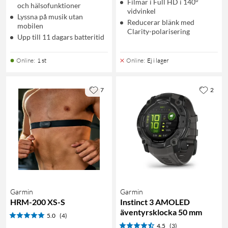
Filmar i Full HD i 140°
och hälsofunktioner
vidvinkel
Lyssna på musik utan
Reducerar blänk med
mobilen
Clarity-polarisering
Upp till 11 dagars batteritid
Online
:
1 st
Online
:
Ej i lager
7
2
Garmin
Garmin
HRM-200 XS-S
Instinct 3 AMOLED
äventyrsklocka 50 mm
5.0
(4)
4.5
(3)