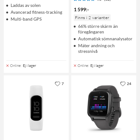
Laddas av solen
1 599
:
-
Avancerad fitness-tracking
Finns i 2 varianter
Multi-band GPS
66% större skärm än
föregångaren
Automatisk sömnanalysator
Mäter andning och
stressnivå
Online
:
Ej i lager
Online
:
Ej i lager
7
24