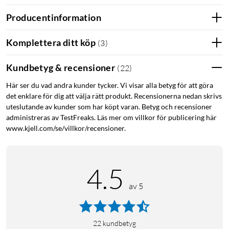
Gör din resa enklare med tydlig information om restauranger
Producentinformation
och bensinstationer, samt dina stopp minnesvärda via
rekommendationer från Tripadvisor och Fortaquare. Drive 55
Komplettera ditt köp
(
3
)
gör dig även uppmärksam på områden med mycket vilt, samt
vid plötsliga fartändringar. Vid motorstopp har Drive 55 ett
Kundbetyg & recensioner
(
22
)
inbyggt batteri som räcker i upp till en timme, för att få
fortsatt relevant information kring trafik samt för att kunna
Här ser du vad andra kunder tycker. Vi visar alla betyg för att göra
logga din rutt.
det enklare för dig att välja rätt produkt. Recensionerna nedan skrivs
uteslutande av kunder som har köpt varan. Betyg och recensioner
Specifikationer
administreras av TestFreaks. Läs mer om villkor för publicering här
www.kjell.com/se/villkor/recensioner.
Skärm: 5,5"-pekskärm 1200x720 bildpunkter
Mått: 137x 76x17 mm
Vikt: 151 g
4.5
Batteritid: ca 1 timme
av 5
22
kundbetyg