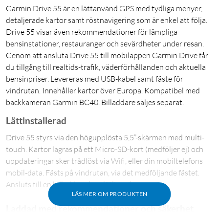
Garmin Drive 55 är en lättanvänd GPS med tydliga menyer,
detaljerade kartor samt röstnavigering som är enkel att följa.
Drive 55 visar även rekommendationer för lämpliga
bensinstationer, restauranger och sevärdheter under resan.
Genom att ansluta Drive 55 till mobilappen Garmin Drive får
du tillgång till realtids-trafik, väderförhållanden och aktuella
bensinpriser. Levereras med USB-kabel samt fäste för
vindrutan. Innehåller kartor över Europa. Kompatibel med
backkameran Garmin BC40. Billaddare säljes separat.
Lättinstallerad
Drive 55 styrs via den högupplösta 5,5”-skärmen med multi-
touch. Kartor lagras på ett Micro-SD-kort (medföljer ej) och
uppdateringar sker trådlöst via Wifi, eller din mobiltelefons
mobil-data. Fästs på vindrutan, via det medföljande fästet.
Ansluts till en billaddare (medföljer ej).
LÄS MER OM PRODUKTEN
Laddad med rekommendationer och säkerhet