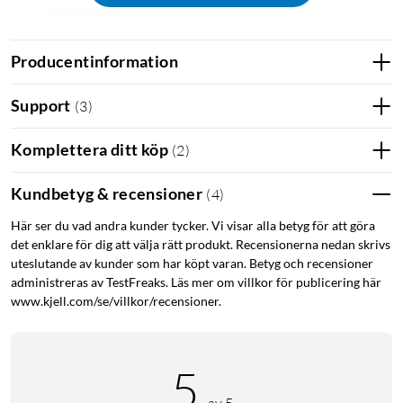
automatiskt
90° oscillering sprider luften över en större yta
Timer 1–12 h, fjärrkontroll och avstängbar display
Producentinformation
Avtagbar baksida gör fläkten enklare att rengöra
Support
(
3
)
Kraftfullt luftflöde med låg ljudnivå
TempSense 36 DC kombinerar stark lufthastighet med tyst
Komplettera ditt köp
(
2
)
drift. Den borstlösa DC-motorn ger ett effektivt luftflöde med
lufthastighet upp till 7,9 m/s vid luftutloppet, samtidigt som
Kundbetyg & recensioner
(
4
)
ljudnivån kan gå ned till 20 dB på lägsta läget. Det gör fläkten
Här ser du vad andra kunder tycker. Vi visar alla betyg för att göra
väl lämpad för sovrum, arbetsrum och andra platser där du vill
det enklare för dig att välja rätt produkt. Recensionerna nedan skrivs
ha svalka utan störande ljud.
uteslutande av kunder som har köpt varan. Betyg och recensioner
administreras av TestFreaks. Läs mer om villkor för publicering här
Anpassar sig efter temperaturen
www.kjell.com/se/villkor/recensioner.
Den inbyggda temperatursensorn känner av rummets
temperatur och låter fläkten justera hastigheten automatiskt.
5
I auto-läge väljs starthastigheten efter aktuell
rumstemperatur. Om temperaturen stiger med 1 °C höjs
av 5