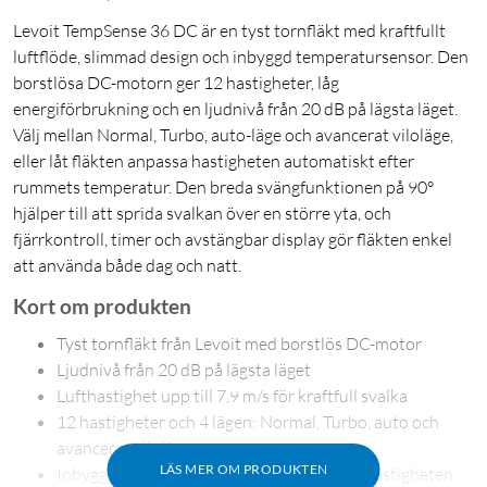
Levoit TempSense 36 DC är en tyst tornfläkt med kraftfullt
luftflöde, slimmad design och inbyggd temperatursensor. Den
borstlösa DC-motorn ger 12 hastigheter, låg
energiförbrukning och en ljudnivå från 20 dB på lägsta läget.
Välj mellan Normal, Turbo, auto-läge och avancerat viloläge,
eller låt fläkten anpassa hastigheten automatiskt efter
rummets temperatur. Den breda svängfunktionen på 90°
hjälper till att sprida svalkan över en större yta, och
fjärrkontroll, timer och avstängbar display gör fläkten enkel
att använda både dag och natt.
Kort om produkten
Tyst tornfläkt från Levoit med borstlös DC-motor
Ljudnivå från 20 dB på lägsta läget
Lufthastighet upp till 7,9 m/s för kraftfull svalka
12 hastigheter och 4 lägen: Normal, Turbo, auto och
avancerat viloläge
LÄS MER OM PRODUKTEN
Inbyggd temperatursensor anpassar fläkthastigheten