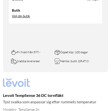
Butik
Välj din butik
Fri frakt från 599:-
Öppet köp i 100 dagar
Snabba leveranser
Hämta i butik, GRATIS!
Levoit TempSense 36 DC tornfläkt
Tyst svalka som anpassar sig efter rummets temperatur
Modellnr: TempSense 36