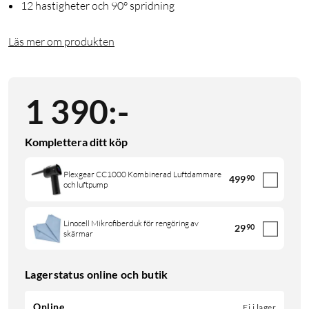
12 hastigheter och 90° spridning
Läs mer om produkten
1 390
:
-
Komplettera ditt köp
Plexgear CC1000 Kombinerad Luftdammare
499
90
och luftpump
Linocell Mikrofiberduk för rengöring av
29
90
skärmar
Lagerstatus online och butik
Online
Ej i lager