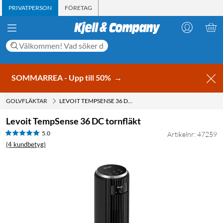
PRIVATPERSON
FÖRETAG
SOMMARREA - Upp till 50%
→
GOLVFLÄKTAR
LEVOIT TEMPSENSE 36 DC TORNFLÄKT
Levoit TempSense 36 DC tornfläkt
5.0
Artikelnr: 47259
(4 kundbetyg)