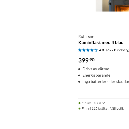
Rubicson
Kaminfläkt med 4 blad
4.0
(622 kundbety
399
90
Drivs av värme
Energisparande
Inga batterier eller sladda
Online
:
100+ st
Finns i 115 butiker.
Välj butik