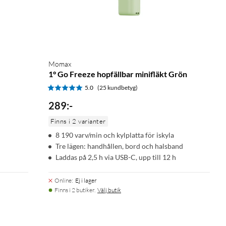
Momax
1° Go Freeze hopfällbar minifläkt Grön
5.0
(25 kundbetyg)
289
:
-
Finns i 2 varianter
8 190 varv/min och kylplatta för iskyla
Tre lägen: handhållen, bord och halsband
Laddas på 2,5 h via USB-C, upp till 12 h
Online
:
Ej i lager
Finns i 2 butiker.
Välj butik