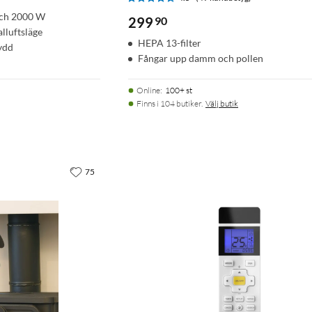
och 2000 W
299
90
lluftsläge
HEPA 13-filter
ydd
Fångar upp damm och pollen
Online
:
100+ st
Finns i 104 butiker.
Välj butik
75