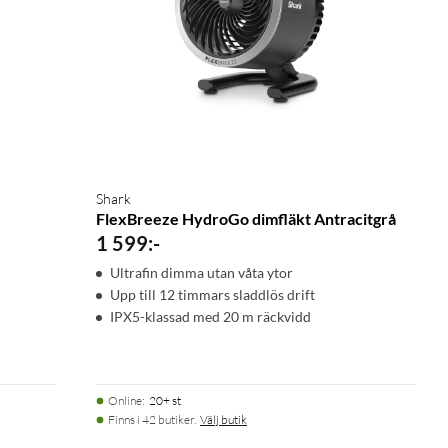
Shark
FlexBreeze HydroGo dimfläkt Antracitgrå
1 599
:
-
Ultrafin dimma utan våta ytor
Upp till 12 timmars sladdlös drift
IPX5-klassad med 20 m räckvidd
Online
:
20+ st
Finns i 42 butiker.
Välj butik