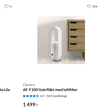
4
426
Cleverio
a Lila
AF-F100 Golvfläkt med luftfilter
4.5
(567 kundbetyg)
1 499
:
-