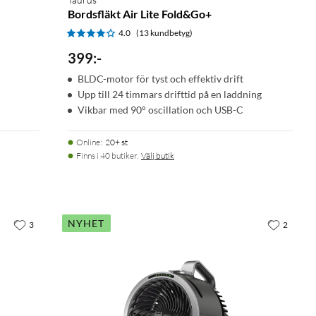
Bordsfläkt Air Lite Fold&Go+
4.0
(13 kundbetyg)
399
:
-
BLDC-motor för tyst och effektiv drift
Upp till 24 timmars drifttid på en laddning
Vikbar med 90° oscillation och USB-C
Online
:
20+ st
Finns i 40 butiker.
Välj butik
NYHET
3
2