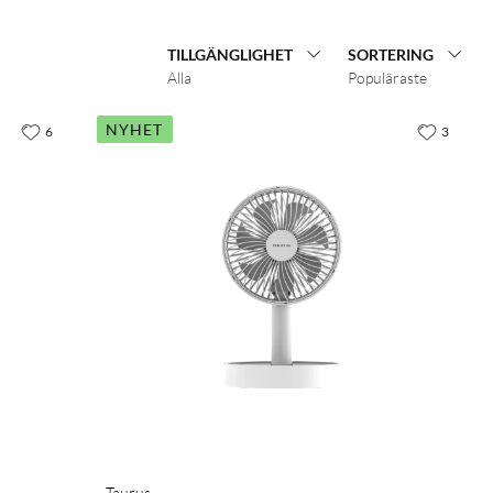
TILLGÄNGLIGHET
SORTERING
Alla
Populäraste
NYHET
6
3
Taurus