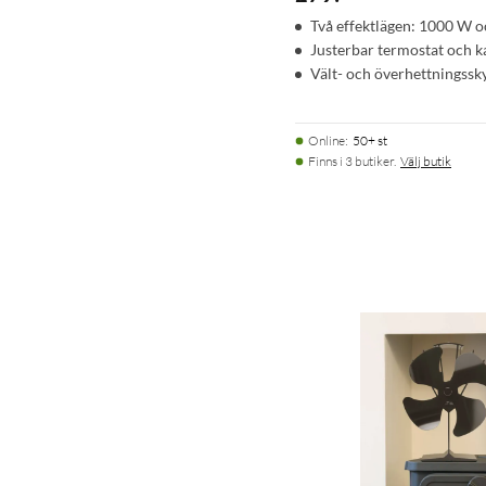
Två effektlägen: 1000 W 
Justerbar termostat och ka
Vält- och överhettningssk
Online
:
50+ st
Finns i 3 butiker.
Välj butik