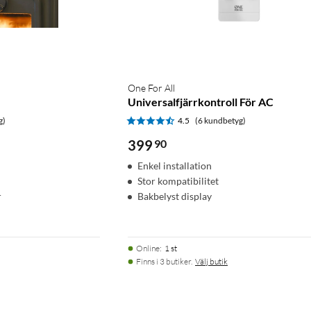
One For All
Universalfjärrkontroll För AC
g)
4.5
(6 kundbetyg)
399
90
Enkel installation
Stor kompatibilitet
r
Bakbelyst display
Online
:
1 st
Finns i 3 butiker.
Välj butik