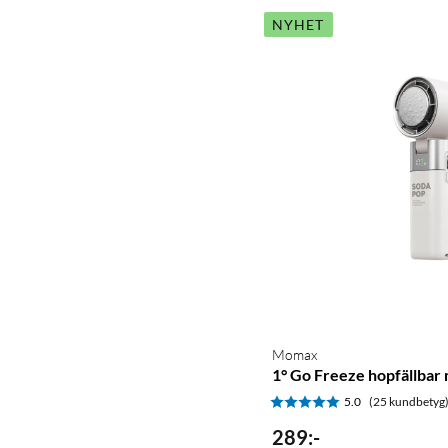
NYHET
Momax
1° Go Freeze hopfällbar m
5.0
(25 kundbetyg
289
:
-