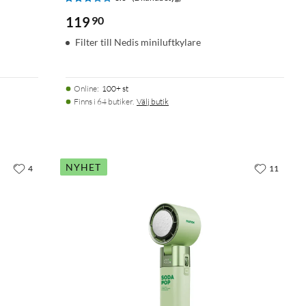
119
90
Filter till Nedis miniluftkylare
Online
:
100+ st
Finns i 64 butiker.
Välj butik
NYHET
4
11