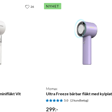
NYHET
26
Momax
inifläkt Vit
Ultra Freeze bärbar fläkt med kylplatt
)
5.0
(2 kundbetyg)
299
:
-