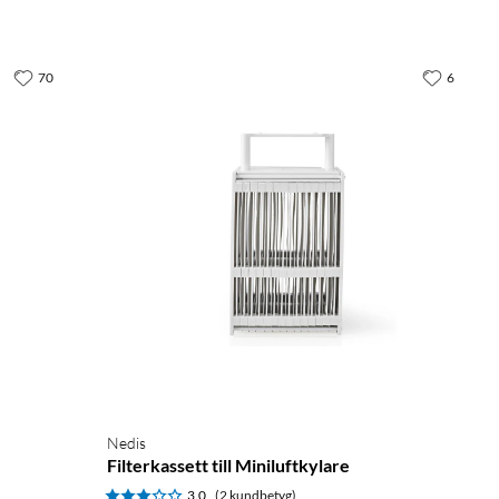
70
6
Nedis
Filterkassett till Miniluftkylare
3.0
(2 kundbetyg)