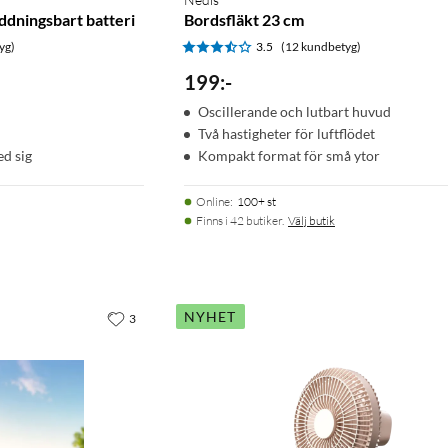
ddningsbart batteri
Bordsfläkt 23 cm
yg)
3.5
(12 kundbetyg)
199
:
-
Oscillerande och lutbart huvud
Två hastigheter för luftflödet
ed sig
Kompakt format för små ytor
Online
:
100+ st
Finns i 42 butiker.
Välj butik
NYHET
3