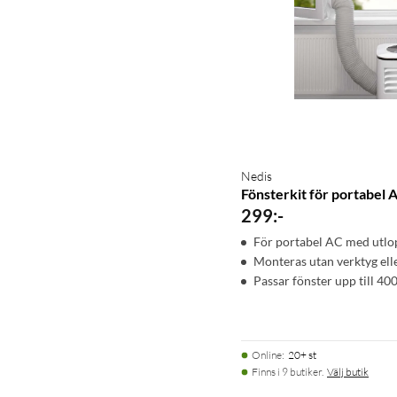
Nedis
Fönsterkit för portabel 
299
:
-
För portabel AC med utlo
Monteras utan verktyg ell
Passar fönster upp till 40
Online
:
20+ st
Finns i 9 butiker.
Välj butik