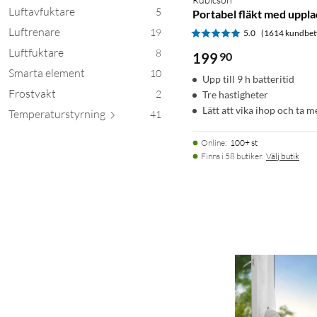
Luftavfuktare
5
Portabel fläkt med uppla
Luftrenare
19
5.0
(1614 kundbet
Luftfuktare
8
199
90
Smarta element
10
Upp till 9 h batteritid
Frostvakt
2
Tre hastigheter
Lätt att vika ihop och ta m
Temperatursty
rning
41
Online
:
100+ st
Finns i 58 butiker.
Välj butik