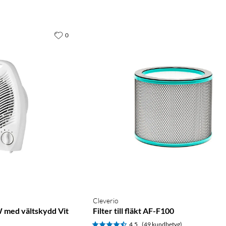
0
Cleverio
 med vältskydd Vit
Filter till fläkt AF-F100
4.5
(49 kundbetyg)