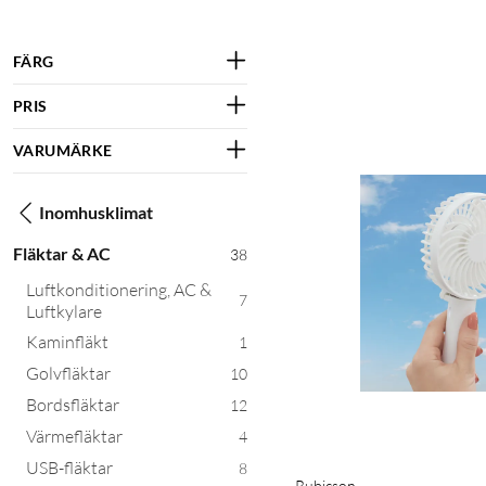
FÄRG
PRIS
VARUMÄRKE
Inomhusklimat
Fläktar & AC
38
Luftkonditionering, AC &
7
Luftkylare
Kaminfläkt
1
Golvfläktar
10
Bordsfläktar
12
Värmefläktar
4
USB-fläktar
8
Rubicson