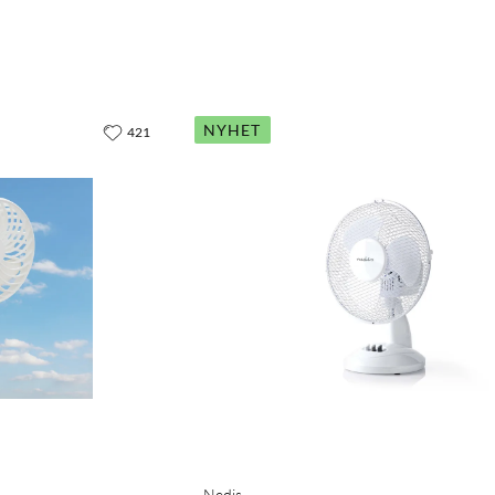
NYHET
421
Nedis