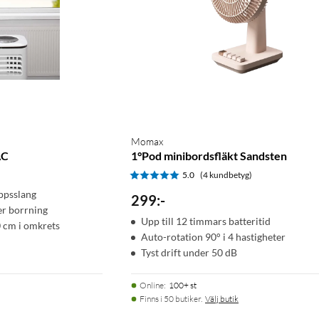
Momax
AC
1°Pod minibordsfläkt Sandsten
5.0
(4 kundbetyg)
ppsslang
299
:
-
er borrning
Upp till 12 timmars batteritid
0 cm i omkrets
Auto-rotation 90° i 4 hastigheter
Tyst drift under 50 dB
Online
:
100+ st
Finns i 50 butiker.
Välj butik