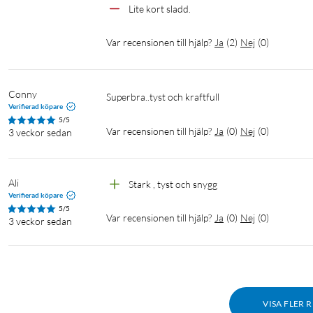
Lite kort sladd.
Var recensionen till hjälp?
Ja
(
2
)
Nej
(
0
)
Conny
Superbra..tyst och kraftfull 
Verifierad köpare
5/5
Var recensionen till hjälp?
Ja
(
0
)
Nej
(
0
)
3 veckor sedan
Ali
Stark , tyst och snygg
Verifierad köpare
5/5
Var recensionen till hjälp?
Ja
(
0
)
Nej
(
0
)
3 veckor sedan
VISA FLER 