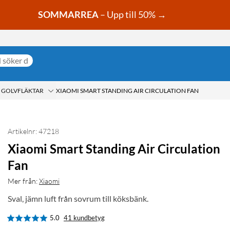
SOMMARREA
– Upp till 50% →
GOLVFLÄKTAR
XIAOMI SMART STANDING AIR CIRCULATION FAN
Artikelnr: 47218
Xiaomi Smart Standing Air Circulation
Fan
Mer från:
Xiaomi
Sval, jämn luft från sovrum till köksbänk.
5.0
41 kundbetyg