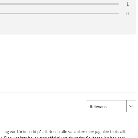
1
0
ome-appen, där du också kan koppla fläkten till andra Xiaomi-
medan knapparna på fläkten erbjuder fyra fasta lägen. Med
en utan att lyfta mobilen.
t bord, till exempel på köksbänken under matlagning eller intill
 och ett barnsäkerhetslås förhindrar att inställningar ändras av
Relevans
r. Den var inte heller mer effektiv än de andra fläktarna jag har som 