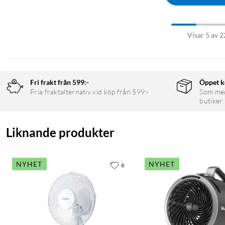
Visar 5 av 2
Fri frakt från 599:-
Öppet k
Fria fraktalternativ vid köp från 599:-
Som medl
butiker
Liknande produkter
NYHET
NYHET
6