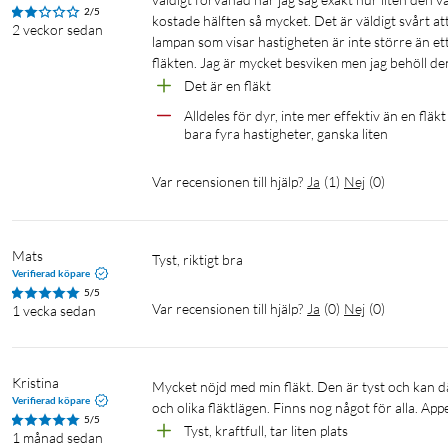
Luftflöde: 1440 m³/h
2/5
kostade hälften så mycket. Det är väldigt svårt at
2 veckor sedan
Ventilationsräckvidd: 13 m
lampan som visar hastigheten är inte större än et
Svängning: 100° vertikalt, 120° horisontellt
fläkten. Jag är mycket besviken men jag behöll den
Hastighetsnivåer: 4 på fläkten, 100 steglösa via appen
Det är en fläkt
Ljudnivå: 27,9–61 dB(A)
Alldeles för dyr, inte mer effektiv än en fläkt
Strömkabel: 1,5 m
bara fyra hastigheter, ganska liten
Trådlös anslutning: Wi-Fi 2,4 GHz (802.11 b/g/n)
Var recensionen till hjälp?
Ja
(
1
)
Nej
(
0
)
I förpackningen
1 × Fläkthuvud
Mats
1 × Stativ
Tyst, riktigt bra
Verifierad köpare
1 × Sockel
5/5
1 × Strömadapter
Var recensionen till hjälp?
Ja
(
0
)
Nej
(
0
)
1 vecka sedan
1 × Bruksanvisning
Kristina
Mycket nöjd med min fläkt. Den är tyst och kan därmed användas även på natten. Kan ställas in horisontellt och vertikalt 
Verifierad köpare
och olika fläktlägen. Finns nog något för alla. Ap
5/5
Tyst, kraftfull, tar liten plats
1 månad sedan