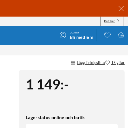
Butiker
Logga in
Bli medlem
Lägg i inköpslista
15 gillar
1 149
:
-
Lagerstatus online och butik