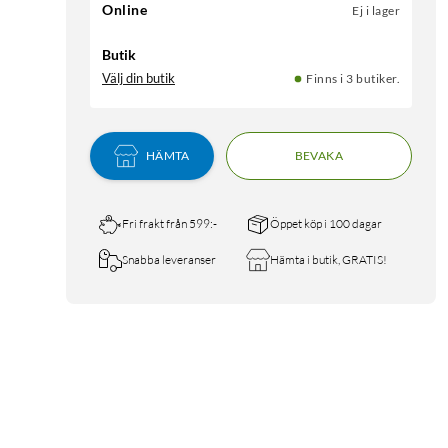
Online
Ej i lager
Butik
Välj din butik
Finns i 3 butiker.
HÄMTA
BEVAKA
Fri frakt från 599:-
Öppet köp i 100 dagar
Snabba leveranser
Hämta i butik, GRATIS!