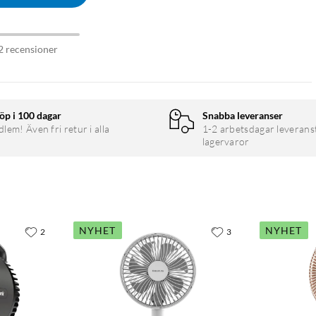
2 recensioner
öp i 100 dagar
Snabba leveranser
em! Även fri retur i alla
1-2 arbetsdagar leverans
lagervaror
NYHET
NYHET
2
3