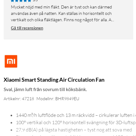
5/5
Mycket nöjd med min fläkt. Den är tyst och kan därmed
användas även på natten. Kan ställas in horisontellt och
vertikalt och olika fläktlägen. Finns nog något för alla. A...
Gå till recensionen
Xiaomi Smart Standing Air Circulation Fan
Sval, jämn luft från sovrum till köksbänk.
Artikelnr: 47218
Modellnr: BHR9849EU
1440 m³/h luftflöde och 13 m räckvidd – cirkulerar luften i
100° vertikal och 120° horisontell svängning för 3D-lufts
27,9 dB(A) på lägsta hastigheten – tyst nog att sova med