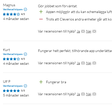
Magnus
Gör jobbet som förväntat.
Verifierad köpare
Appen möjliggör att du kan schemalägga luf
4/5
4 månader sedan
Trots att Cleverios andra enheter går att k
Var recensionen till hjälp?
Ja
(
0
)
Nej
(
0
)
Kurt
Fungerar helt perfekt, tillhörande app underlättar
Verifierad köpare
4/5
Var recensionen till hjälp?
Ja
(
0
)
Nej
(
0
)
4 månader sedan
Ulf P
Fungerar bra
Verifierad köpare
5/5
Var recensionen till hjälp?
Ja
(
0
)
Nej
(
0
)
5 månader sedan