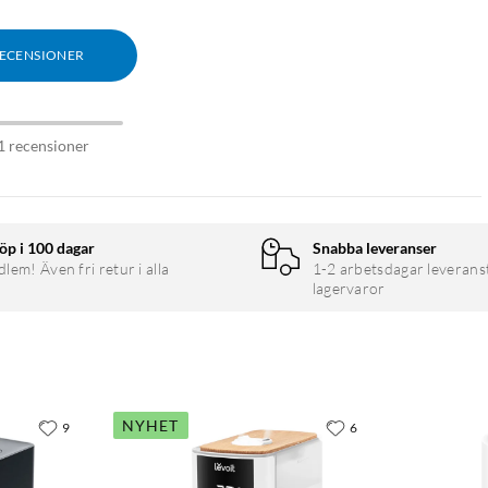
RECENSIONER
1 recensioner
öp i 100 dagar
Snabba leveranser
em! Även fri retur i alla
1-2 arbetsdagar leverans
lagervaror
NYHET
9
6