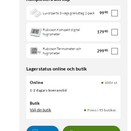
99
90
Luxorparts 3-vägs grenuttag 2-pack
Rubicson Kompakt digital
179
90
hygrometer
Rubicson Termometer och
299
90
hygrometer
Lagerstatus online och butik
Online
100+ st
1-2 dagars leveranstid
Butik
Välj din butik
Finns i 95 butiker.