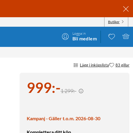
Butiker
Logga in
Bli medlem
Lägg i inköpslista
83 gillar
999
:
-
1 299:-
Kampanj - Gäller t.o.m. 2026-08-30
Komplettera ditt köp