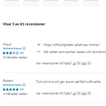
Vattentank: 4 L
Kapacitet: varm ånga (400 ml/h), kall ånga (300 ml/h)
Ljudnivå: <25 db>
Inbyggd hygrometer
Visar 5 av 61 recensioner
Rekommenderad rumsstorlek: 30-40 m³
Kabellängd: 1,5 m
Mått: 320x190x190 mm
Maud
Höjer luftfuktigheten på ett par timmar! 
Vikt: 2,25 kg
Verifierad köpare
Allt vatten som samlas i basen och ska tömm
3/5
3 månader sedan
Var recensionen till hjälp?
Ja
(
0
)
Nej
(
0
)
Robert
Tyst och bra och ger oss en perfekt luftkvalite.
Verifierad köpare
5/5
Var recensionen till hjälp?
Ja
(
0
)
Nej
(
0
)
4 månader sedan