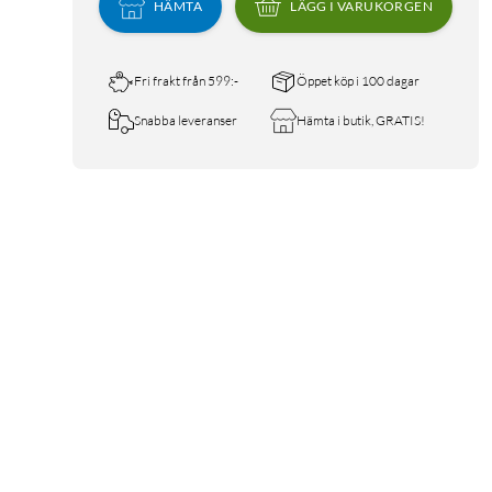
HÄMTA
LÄGG I VARUKORGEN
Fri frakt från 599:-
Öppet köp i 100 dagar
Snabba leveranser
Hämta i butik, GRATIS!