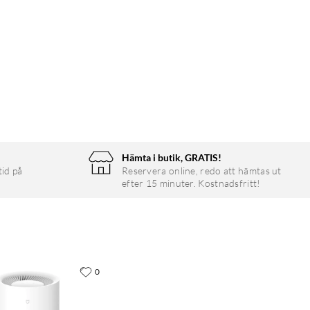
Hämta i butik, GRATIS!
tid på
Reservera online, redo att hämtas ut
efter 15 minuter. Kostnadsfritt!
0