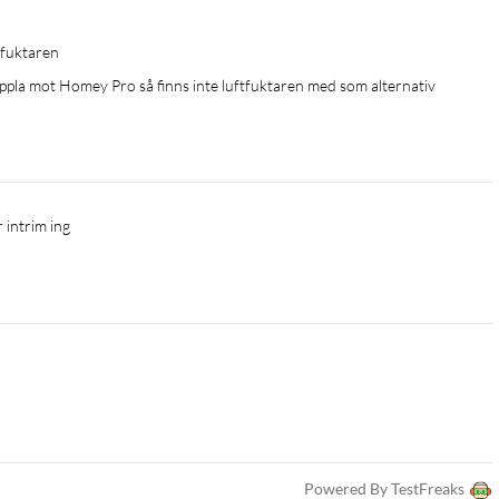
tfuktaren
oppla mot Homey Pro så finns inte luftfuktaren med som alternativ
 intrim ing
Powered By TestFreaks