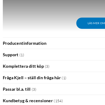
LÄS MER O
Producentinformation
Support
(
1
)
Komplettera ditt köp
(
3
)
Fråga Kjell – ställ din fråga här
(
1
)
Passar bl.a. till
(
3
)
Kundbetyg & recensioner
(
154
)