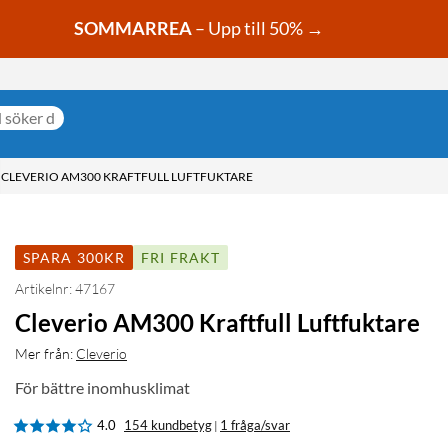
SOMMARREA
– Upp till 50% →
CLEVERIO AM300 KRAFTFULL LUFTFUKTARE
SPARA 300KR
FRI FRAKT
Artikelnr: 47167
Cleverio AM300 Kraftfull Luftfuktare
Mer från:
Cleverio
För bättre inomhusklimat
4.0
154 kundbetyg
1 fråga/svar
|