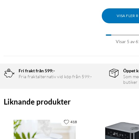
VISA FLER 
Visar 5 av 6
Fri frakt från 599:-
Öppet k
Fria fraktalternativ vid köp från 599:-
Som medl
butiker
Liknande produkter
418