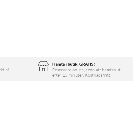
Hämta i butik, GRATIS!
tid på
Reservera online, redo att hämtas ut
efter 15 minuter. Kostnadsfritt!