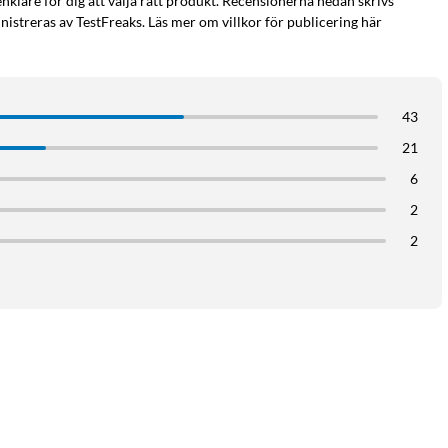
enklare för dig att välja rätt produkt. Recensionerna nedan skrivs
istreras av TestFreaks. Läs mer om villkor för publicering här
h tippskydd. Helt tyst operation. Avbryter uppvärmning om
.ex. när ett fönster öppnas. Rekommenderas för rum upp till 14
i-nätet (2,4 GHz). Effekt: 1000 W. IP24-klassat. Kabellängd: 1,5
43
21
6
2
2