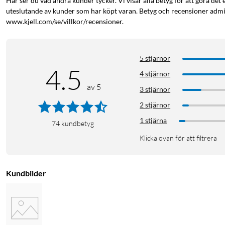
Här ser du vad andra kunder tycker. Vi visar alla betyg för att göra det 
uteslutande av kunder som har köpt varan. Betyg och recensioner admin
Säkerhetsfunktioner inkluderar barnlås, överhettningsskydd oc
www.kjell.com/se/villkor/recensioner.
temperaturen i rummet sjunker minst 3 grader inom 2 minuter, t
kvadratmeter (räknat på 60-70 W/m2). Ansluts till det lokala wif
m. Mått: 51,5x45x10,5 cm. Vikt: 6,1 kg (med fötter).
5 stjärnor
4.5
4 stjärnor
Spara el
av 5
3 stjärnor
2 stjärnor
1 stjärna
74
kundbetyg
Klicka ovan för att filtrera
Kundbilder