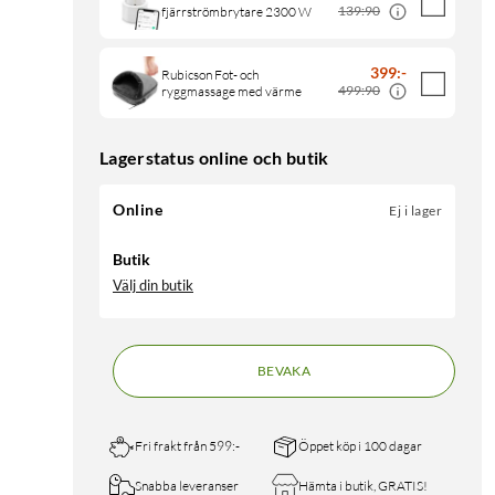
139:90
fjärrströmbrytare 2300 W
399
:
-
Rubicson Fot- och
499:90
ryggmassage med värme
Lagerstatus online och butik
Online
Ej i lager
Butik
Välj din butik
BEVAKA
Fri frakt från 599:-
Öppet köp i 100 dagar
Snabba leveranser
Hämta i butik, GRATIS!