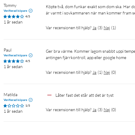
Tommy
köpte två, dom funkar exakt som dom ska. Har dom i stugan och att kunna slå på dom via en app är mycket praktiskt då det 
Verifierad köpare
är varmt i sovkammaren när man kommer fram sent
4/5
1 år sedan
Var recensionen till hjälp?
Ja
(
3
)
Nej
(
1
)
Paul
Ger bra värme. Kommer lagom snabbt uppi temperatur. Står bra på golvet med tillhörande ben. Enkel stt styra med 
Verifierad köpare
antingen fjärrkontroll, app eller google home 
4/5
1 år sedan
Var recensionen till hjälp?
Ja
(
1
)
Nej
(
0
)
Matilda
Låter fast det står att det är tyst 
Verifierad köpare
1/5
Var recensionen till hjälp?
Ja
(
3
)
Nej
(
0
)
1 år sedan