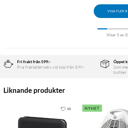
VISA FLER 
Visar 5 av 3
Fri frakt från 599:-
Öppet k
Fria fraktalternativ vid köp från 599:-
Som medl
butiker
Liknande produkter
NYHET
10