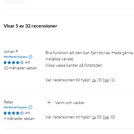
Visar 5 av 32 recensioner
Johan P
Bra funktion att den kan fjärrstyras. Hade gärna sett annan integration än Tuya. Ser ut att hålla temperaturen runt det 
Verifierad köpare
inställda värdet.

4/5
Vissa vassa kanter på fotstöden. 
10 månader sedan
Var recensionen till hjälp?
Ja
(
3
)
Nej
(
1
)
Peter
Varm och vacker
Verifierad köpare
4/5
Var recensionen till hjälp?
Ja
(
0
)
Nej
(
0
)
9 månader sedan