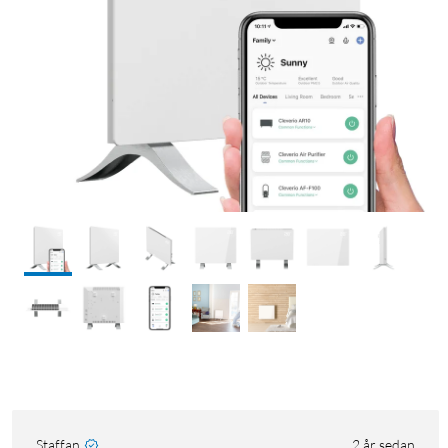
Staffan
2 år sedan