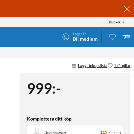
Butiker
Logga in
Bli medlem
Lägg i inköpslista
171 gillar
999
:
-
Komplettera ditt köp
119
:
-
Cleverio Smart