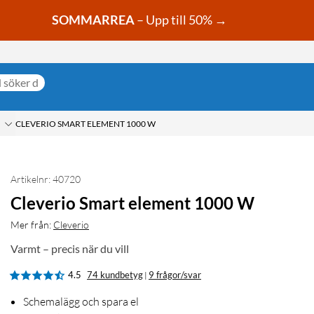
SOMMARREA
– Upp till 50% →
CLEVERIO SMART ELEMENT 1000 W
Artikelnr: 40720
Cleverio Smart element 1000 W
Mer från:
Cleverio
Varmt – precis när du vill
4.5
74 kundbetyg
9 frågor/svar
|
Schemalägg och spara el