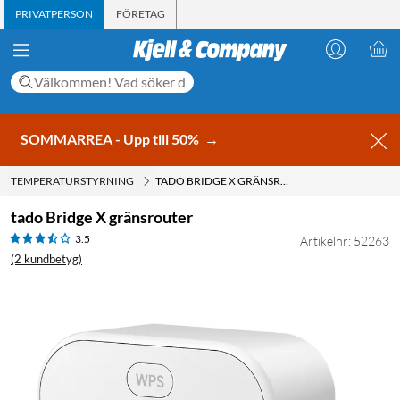
PRIVATPERSON
FÖRETAG
SOMMARREA - Upp till 50%
→
TEMPERATURSTYRNING
TADO BRIDGE X GRÄNSROUTER
tado Bridge X gränsrouter
3.5
Artikelnr: 52263
(2 kundbetyg)