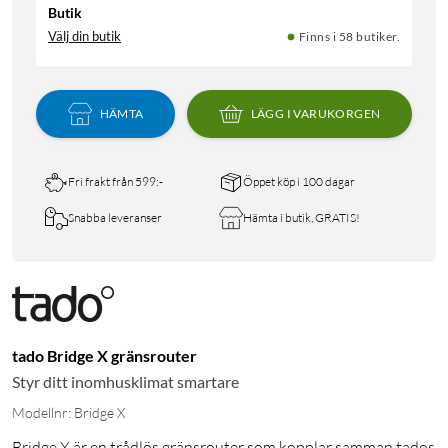
Butik
Välj din butik
Finns i 58 butiker.
HÄMTA
LÄGG I VARUKORGEN
Fri frakt från 599:-
Öppet köp i 100 dagar
Snabba leveranser
Hämta i butik, GRATIS!
tado Bridge X gränsrouter
Styr ditt inomhusklimat smartare
Modellnr: Bridge X
Bridge X är en trådlös gränsrouter som kopplar samman tados