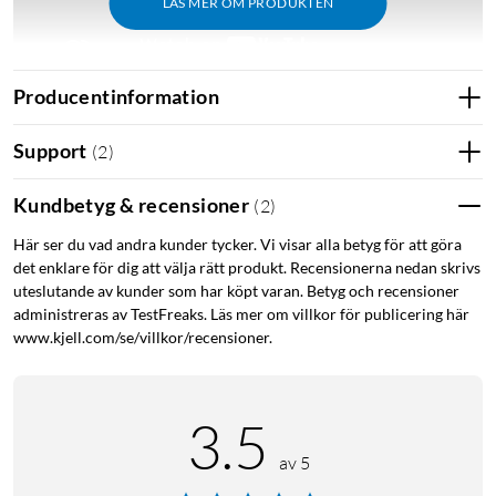
LÄS MER OM PRODUKTEN
Producentinformation
Support
Läs mer under "Support".
(
2
)
Kundbetyg & recensioner
Sammanfattning
(
2
)
Kärnan i tados system för smarta termostater och andra
Här ser du vad andra kunder tycker. Vi visar alla betyg för att göra
det enklare för dig att välja rätt produkt. Recensionerna nedan skrivs
enheter.
uteslutande av kunder som har köpt varan. Betyg och recensioner
Hjälper dig styra inomhusklimatet och sänka
administreras av TestFreaks. Läs mer om villkor för publicering här
energikostnaden.
www.kjell.com/se/villkor/recensioner.
Används med bland annat Smart Radiator Thermostat X
(
52260
)
och Smart Thermostat X
(
52265
)
.
Sätts i ett eluttag och kopplas trådlöst till din wifi-
3.5
router.
Ansluter tados produkter till internet.
av 5
Stöd för Matter, kan användas tillsammans med