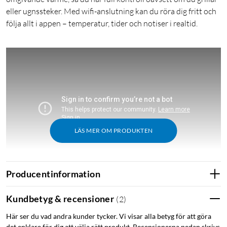
eller ugnssteker. Med wifi-anslutning kan du röra dig fritt och
följa allt i appen – temperatur, tider och notiser i realtid.
LÄS MER OM PRODUKTEN
Producentinformation
Kundbetyg & recensioner
(
2
)
Kort om produkten
Här ser du vad andra kunder tycker. Vi visar alla betyg för att göra
Trådlös kvalitetsstektermometer från MEATER med två
det enklare för dig att välja rätt produkt. Recensionerna nedan skrivs