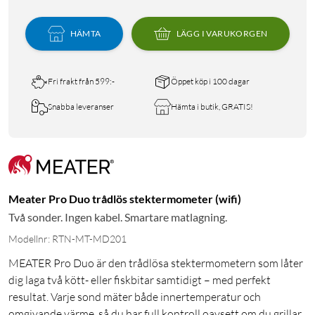
HÄMTA
LÄGG I VARUKORGEN
Fri frakt från 599:-
Öppet köp i 100 dagar
Snabba leveranser
Hämta i butik, GRATIS!
Meater Pro Duo trådlös stektermometer (wifi)
Två sonder. Ingen kabel. Smartare matlagning.
Modellnr: RTN-MT-MD201
MEATER Pro Duo är den trådlösa stektermometern som låter
dig laga två kött- eller fiskbitar samtidigt – med perfekt
resultat. Varje sond mäter både innertemperatur och
omgivande värme, så du har full kontroll oavsett om du grillar