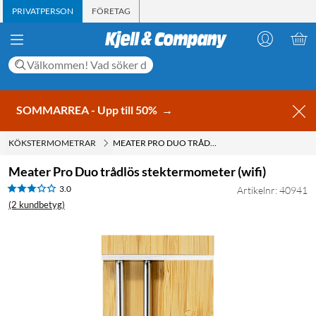
PRIVATPERSON
FÖRETAG
SOMMARREA - Upp till 50%
→
KÖKSTERMOMETRAR
MEATER PRO DUO TRÅDLÖS STEKTERMOMETER (WIFI)
Meater Pro Duo trådlös stektermometer (wifi)
3.0
Artikelnr: 40941
(2 kundbetyg)