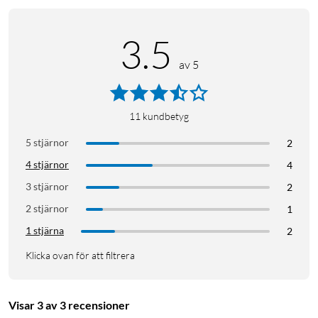
3.5
av 5
11
kundbetyg
5 stjärnor
2
4 stjärnor
4
3 stjärnor
2
2 stjärnor
1
1 stjärna
2
Klicka ovan för att filtrera
Visar 3 av 3 recensioner