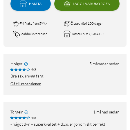
HÄMTA
LÄGG I VARUKORGEN
Fri frakt från 599:-
Öppet köp i 100 dagar
Snabba leveranser
Hämta i butik, GRATIS!
Holger
5 månader sedan
4/5
Bra sax, snygg färg!
Gå till recensionen
Torgeir
1 månad sedan
4/5
- något dyr + superkvalitet + d.v.s. ergonomiskt perfekt