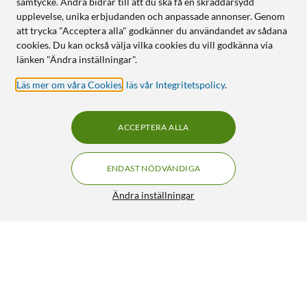
samtycke. Andra bidrar till att du ska få en skräddarsydd
upplevelse, unika erbjudanden och anpassade annonser. Genom
att trycka "Acceptera alla" godkänner du användandet av sådana
cookies. Du kan också välja vilka cookies du vill godkänna via
länken "Ändra inställningar".
Läs mer om våra Cookies
,
läs vår Integritetspolicy
.
ACCEPTERA ALLA
ENDAST NÖDVÄNDIGA
Ändra inställningar
Universalsax
89:90
3.5/5
HÄMTA
LÄGG I VARUKORGEN