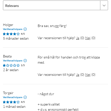
Relevans
Holger
Bra sax, snygg färg! 
Verifierad köpare
4/5
Var recensionen till hjälp?
Ja
(
0
)
Nej
(
0
)
5 månader sedan
Beata 
För små hål för handen och trög att klippa 
Verifierad köpare
med. 
1/5
2 år sedan
Var recensionen till hjälp?
Ja
(
0
)
Nej
(
0
)
Torgeir
- något dyr 

Verifierad köpare
4/5
+ superkvalitet 

1 månad sedan
+ d.v.s. ergonomiskt perfekt