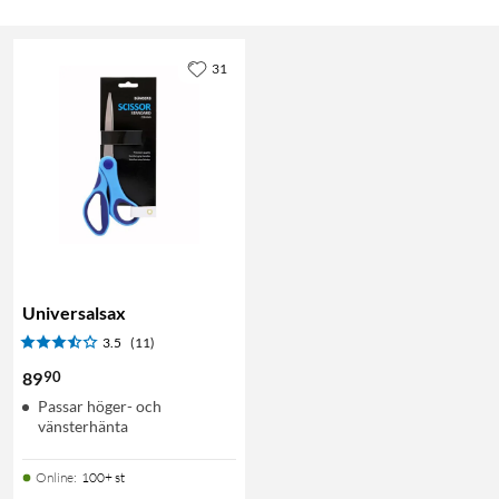
31
Universalsax
3.5
(11)
90
89
Passar höger- och
vänsterhänta
Online
:
100+ st