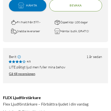
HÄMTA
BEVAKA
Fri frakt från 599:-
Öppet köp i 100 dagar
Snabba leveranser
Hämta i butik, GRATIS!
Berit
1 år sedan
4/5
LITE plåtigt ljud men fyller mina behov
Gå till recensionen
FLEX Ljudförstärkare
Flex Ljudförstärkare – Förbättra ljudet i din vardag