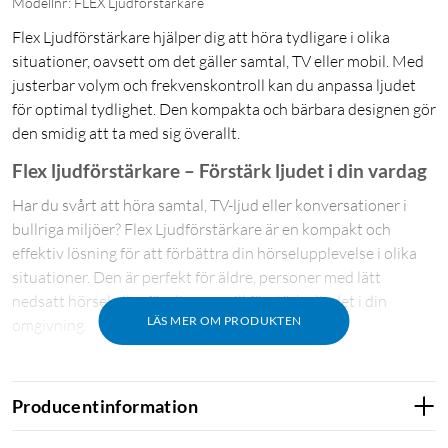
Modellnr: FLEX Ljudförstärkare
Flex Ljudförstärkare hjälper dig att höra tydligare i olika
situationer, oavsett om det gäller samtal, TV eller mobil. Med
justerbar volym och frekvenskontroll kan du anpassa ljudet
för optimal tydlighet. Den kompakta och bärbara designen gör
den smidig att ta med sig överallt.
Flex ljudförstärkare – Förstärk ljudet i din vardag
Har du svårt att höra samtal, TV-ljud eller konversationer i
bullriga miljöer? Flex Ljudförstärkare är en kompakt och
effektiv lösning för att förbättra din hörselupplevelse i olika
situationer. Den är perfekt för äldre, personer med lätt
nedsatt hörsel eller för dig som vill förstärka ljudet i din
LÄS MER OM PRODUKTEN
omgivning.
Förstärker ljud för tydligare samtal och bättre
upplevelse
Producentinformation
Flex Ljudförstärkare är utformad för att göra ljud tydligare och