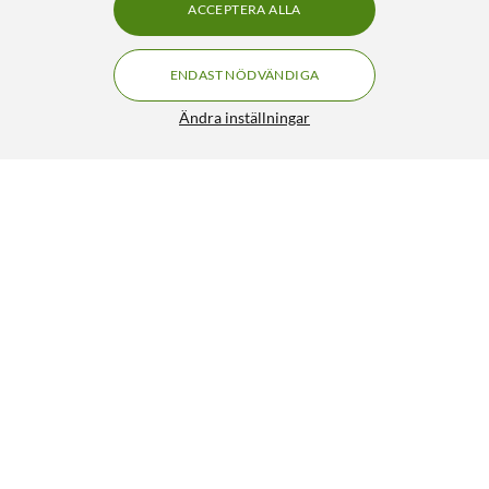
ACCEPTERA ALLA
ENDAST NÖDVÄNDIGA
Ändra inställningar
FLEX Ljudförstärkare
1 490:-
4/5
HÄMTA
BEVAKA
Liknande produkter