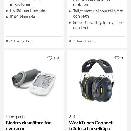
mikrofoner
mobilen
EN352-certifierade
Tåligt material som tål svett
och regn
IP45-klassade
Smart förvaring för nycklar
och kort.
Online
:
20+ st
Online
:
100+ st
101
0
Luxorparts
3M
Blodtrycksmätare för
WorkTunes Connect
överarm
trådlösa hörselkåpor