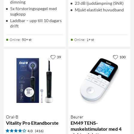
dimning
23 dB ljuddämpning (SNR)
5x förstoringsspegel med
Mjukt elastiskt huvudband
sugkopp
Laddbar – upp till 10 dagars
drift
Online
:
50+ st
Online
:
1+ st
39
100
Oral-B
Beurer
Vitality Pro Eltandborste
EM49 TENS-
muskelstimulator med 4
4.0
(416)