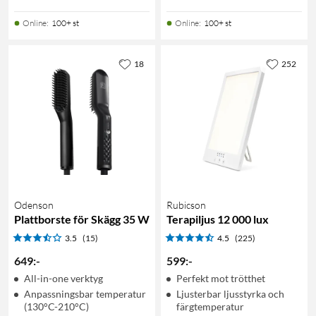
Online
:
100+ st
Online
:
100+ st
18
252
Odenson
Rubicson
Plattborste för Skägg 35 W
Terapiljus 12 000 lux
3.5
(15)
4.5
(225)
649
:
-
599
:
-
All-in-one verktyg
Perfekt mot trötthet
Anpassningsbar temperatur
Ljusterbar ljusstyrka och
(130°C-210°C)
färgtemperatur