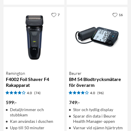
7
16
Remington
Beurer
F4002 Foil Shaver F4
BM 54 Blodtrycksmätare
Rakapparat
för överarm
4.0
(74)
4.0
(96)
599
:
-
749
:
-
Detaljtrimmer och
Stor och tydlig display
stubbkam
Sparar din data i Beurer
Kan användas i duschen
Health Manager-appen
Upp till 50 minuter
Varnar vid ojämn hjärtrytm