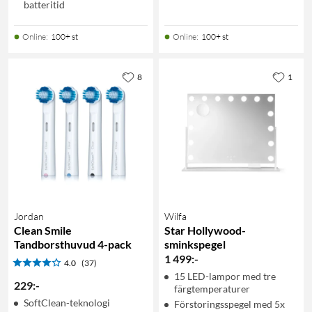
batteritid
Online
:
100+ st
Online
:
100+ st
8
1
Jordan
Wilfa
Clean Smile
Star Hollywood-
Tandborsthuvud 4-pack
sminkspegel
1 499
:
-
4.0
(37)
15 LED-lampor med tre
229
:
-
färgtemperaturer
SoftClean-teknologi
Förstoringsspegel med 5x