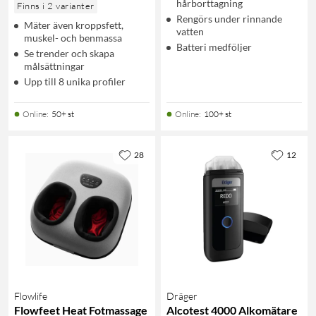
hårborttagning
Finns i 2 varianter
Rengörs under rinnande
Mäter även kroppsfett,
vatten
muskel- och benmassa
Batteri medföljer
Se trender och skapa
målsättningar
Upp till 8 unika profiler
Online
:
50+ st
Online
:
100+ st
28
12
Flowlife
Dräger
Flowfeet Heat Fotmassage
Alcotest 4000 Alkomätare