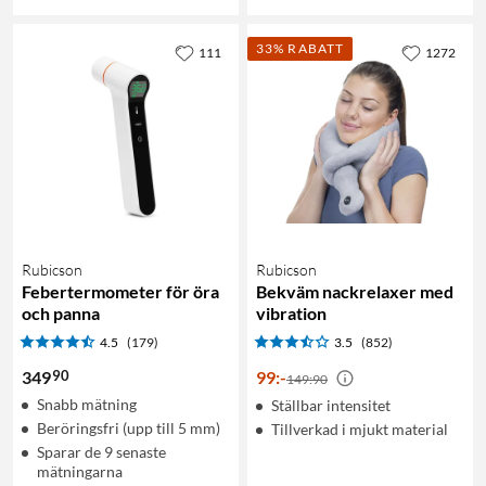
33% RABATT
111
1272
Rubicson
Rubicson
Febertermometer för öra
Bekväm nackrelaxer med
och panna
vibration
4.5
(179)
3.5
(852)
90
349
99
:
-
149:90
Snabb mätning
Ställbar intensitet
Beröringsfri (upp till 5 mm)
Tillverkad i mjukt material
Sparar de 9 senaste
mätningarna