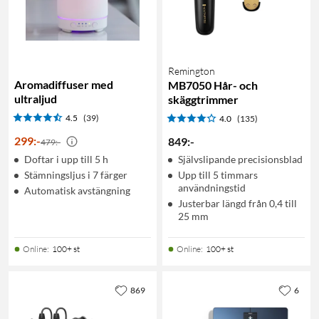
Remington
Aromadiffuser med
MB7050 Hår- och
ultraljud
skäggtrimmer
4.5
(39)
4.0
(135)
299
:
-
849
:
-
479:-
Doftar i upp till 5 h
Självslipande precisionsblad
Stämningsljus i 7 färger
Upp till 5 timmars
användningstid
Automatisk avstängning
Justerbar längd från 0,4 till
25 mm
Online
:
100+ st
Online
:
100+ st
869
6