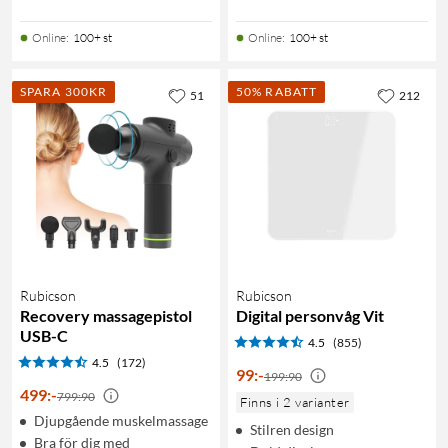
Online
:
100+ st
Online
:
100+ st
SPARA 300KR
50% RABATT
51
212
Rubicson
Rubicson
Recovery massagepistol
Digital personvåg Vit
USB-C
4.5
(855)
4.5
(172)
99
:
-
199:90
499
:
-
799:90
Finns i 2 varianter
Djupgående muskelmassage
Stilren design
Bra för dig med