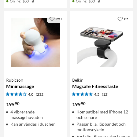
Online
:
100+ st
Online
:
100+ st
257
85
Rubicson
Belkin
Minimassage
Magsafe Fitnessfäste
4.0
(232)
4.5
(12)
90
90
199
199
4 vibrerande
Kompatibel med iPhone 12
massagehuvuden
och senare
Kan användas i duschen
Passar bl.a. löpbandet och
motionscykeln
Fäst din iPhone säkert under