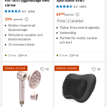
Fot- och ryggmassage med
Sportbälte Svart
värme
4.5
(487)
4.5
(656)
90
89
129:90
399
:
-
499:90
Finns i 2 varianter
Shiatsu-inspirerad
Töjbar ficka med dragkedja
djupmassage
Vattentålig
Stimulerar muskler och
Perfekt för mobil, nycklar
blodcirkulation
och kort
15 minuters timer
Online
:
100+ st
Online
:
100+ st
SPARA 291KR
SPARA 300KR
72
35