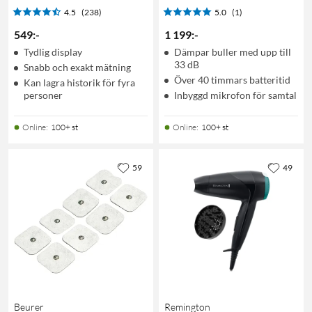
4.5
(238)
5.0
(1)
549
:
-
1 199
:
-
Tydlig display
Dämpar buller med upp till
33 dB
Snabb och exakt mätning
Över 40 timmars batteritid
Kan lagra historik för fyra
personer
Inbyggd mikrofon för samtal
Online
:
100+ st
Online
:
100+ st
59
49
Beurer
Remington