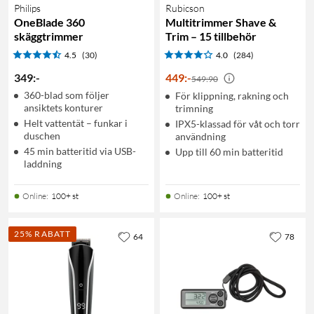
Philips
Rubicson
OneBlade 360
Multitrimmer Shave &
skäggtrimmer
Trim – 15 tillbehör
4.5
(30)
4.0
(284)
349
:
-
449
:
-
549:90
360-blad som följer
För klippning, rakning och
ansiktets konturer
trimning
Helt vattentät – funkar i
IPX5-klassad för våt och torr
duschen
användning
45 min batteritid via USB-
Upp till 60 min batteritid
laddning
Online
:
100+ st
Online
:
100+ st
25% RABATT
64
78