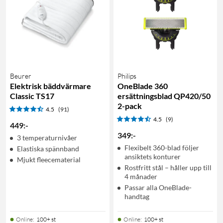
Beurer
Philips
Elektrisk bäddvärmare
OneBlade 360
Classic TS17
ersättningsblad QP420/50
2-pack
4.5
(91)
4.5
(9)
449
:
-
349
:
-
3 temperaturnivåer
Flexibelt 360-blad följer
Elastiska spännband
ansiktets konturer
Mjukt fleecematerial
Rostfritt stål – håller upp till
4 månader
Passar alla OneBlade-
handtag
Online
:
100+ st
Online
:
100+ st