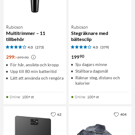
Rubicson
Rubicson
Multitrimmer – 11
Stegräknare med
tillbehör
bältesclip
4.0
(273)
4.0
(379)
90
299
:
-
199
399:90
Sju dagars minne
För hår, ansikte och kropp
Ställbara dagsmål
Upp till 80 min batteritid
Räknar steg, distans och
Lätt att använda och rengöra
kalorier
Online
:
100+ st
Online
:
100+ st
62
404