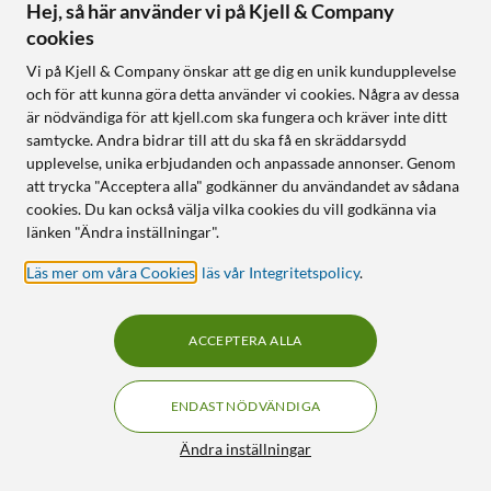
Hej, så här använder vi på Kjell & Company
Beurer
Isotunes
cookies
Manikyr- och pedikyrset
Free Aware Hörselskydd
med Bluetooth
Vi på Kjell & Company önskar att ge dig en unik kundupplevelse
4.5
(177)
och för att kunna göra detta använder vi cookies. Några av dessa
3.5
(14)
549
:
-
är nödvändiga för att kjell.com ska fungera och kräver inte ditt
2 199
:
-
7 sliphuvuden
samtycke. Andra bidrar till att du ska få en skräddarsydd
Brusreducerande
upplevelse, unika erbjudanden och anpassade annonser. Genom
mikrofoner
att trycka "Acceptera alla" godkänner du användandet av sådana
EN352-certifierade
cookies. Du kan också välja vilka cookies du vill godkänna via
IP67-klassade
länken "Ändra inställningar".
Läs mer om våra Cookies
,
läs vår Integritetspolicy
.
Online
:
100+ st
Online
:
50+ st
ACCEPTERA ALLA
10
3
ENDAST NÖDVÄNDIGA
Filter
Ändra inställningar