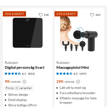
50% RABATT
25% RABATT
136
163
Rubicson
Rubicson
Digital personvåg Svart
Massagepistol Mini
4.5
(855)
4.5
(497)
99
:
-
299
:
-
199:90
399:90
Lätt att ta med sig
Finns i 2 varianter
Fyra utbytbara huvuden
Stilren design
Effektiv massage för hela
Dold display
kroppen
Stora tydliga siffror