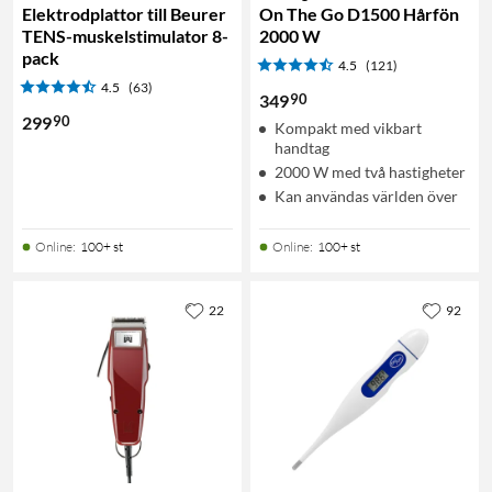
Elektrodplattor till Beurer
On The Go D1500 Hårfön
TENS-muskelstimulator 8-
2000 W
pack
4.5
(121)
4.5
(63)
90
349
90
299
Kompakt med vikbart
handtag
2000 W med två hastigheter
Kan användas världen över
Online
:
100+ st
Online
:
100+ st
22
92