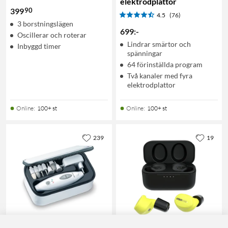
elektrodplattor
90
399
4.5
(76)
3 borstningslägen
699
:
-
Oscillerar och roterar
Lindrar smärtor och
Inbyggd timer
spänningar
64 förinställda program
Två kanaler med fyra
elektrodplattor
Online
:
100+ st
Online
:
100+ st
239
19