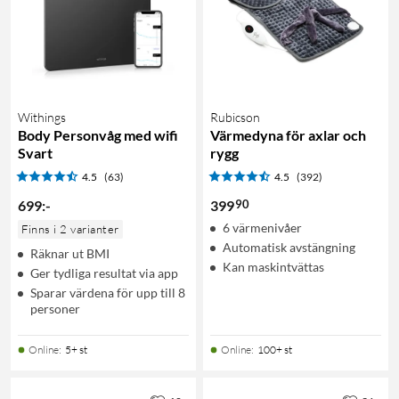
Withings
Rubicson
Body Personvåg med wifi
Värmedyna för axlar och
Svart
rygg
4.5
(63)
4.5
(392)
90
699
:
-
399
6 värmenivåer
Finns i 2 varianter
Automatisk avstängning
Räknar ut BMI
Kan maskintvättas
Ger tydliga resultat via app
Sparar värdena för upp till 8
personer
Online
:
5+ st
Online
:
100+ st