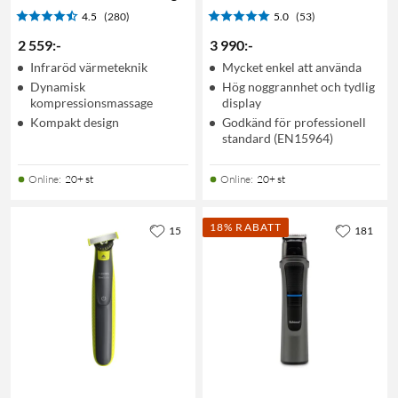
4.5
(280)
5.0
(53)
2 559
:
-
3 990
:
-
Infraröd värmeteknik
Mycket enkel att använda
Dynamisk
Hög noggrannhet och tydlig
kompressionsmassage
display
Kompakt design
Godkänd för professionell
standard (EN15964)
Online
:
20+ st
Online
:
20+ st
18% RABATT
15
181