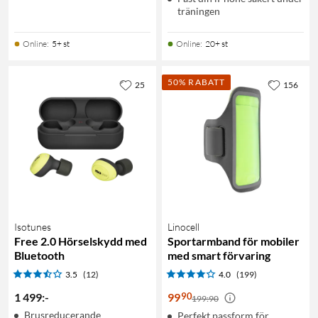
träningen
Online
:
5+ st
Online
:
20+ st
50% RABATT
25
156
Isotunes
Linocell
Free 2.0 Hörselskydd med
Sportarmband för mobiler
Bluetooth
med smart förvaring
3.5
(12)
4.0
(199)
90
1 499
:
-
99
199:90
Brusreducerande
Perfekt passform för