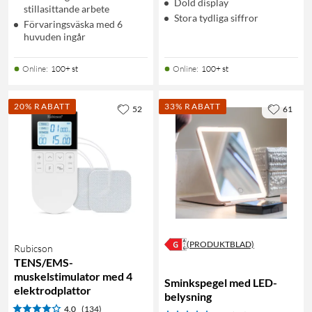
Dold display
stillasittande arbete
Stora tydliga siffror
Förvaringsväska med 6
huvuden ingår
Online
:
100+ st
Online
:
100+ st
20% RABATT
33% RABATT
52
61
(PRODUKTBLAD)
Rubicson
TENS/EMS-
muskelstimulator med 4
Sminkspegel med LED-
elektrodplattor
belysning
4.0
(134)