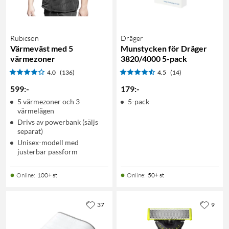
Rubicson
Dräger
Värmeväst med 5
Munstycken för Dräger
värmezoner
3820/4000 5-pack
4.0
(136)
4.5
(14)
599
:
-
179
:
-
5 värmezoner och 3
5-pack
värmelägen
Drivs av powerbank (säljs
separat)
Unisex-modell med
justerbar passform
Online
:
100+ st
Online
:
50+ st
37
9