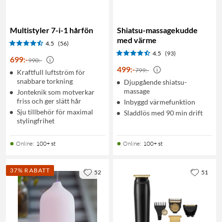
Multistyler 7-i-1 hårfön
Shiatsu-massagekudde
med värme
4.5
(56)
4.5
(93)
699
:
-
990:-
499
:
-
799:-
Kraftfull luftström för
snabbare torkning
Djupgående shiatsu-
massage
Jonteknik som motverkar
friss och ger slätt hår
Inbyggd värmefunktion
Sju tillbehör för maximal
Sladdlös med 90 min drift
stylingfrihet
Online
:
100+ st
Online
:
100+ st
37% RABATT
52
51