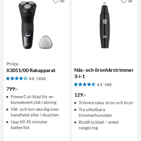
10
36
Philips
Näs- och öronhårstrimmer
X3051/00 Rakapparat
3-i-1
4.0
(102)
4.5
(40)
799
:
-
129
:
-
PowerCut-blad för en
konsekvent slät rakning
Trimma näsa, öron och bryn
Våt- och torraka dig över
Tre utbytbara
handfatet eller i duschen
trimmerhuvuden
Upp till 45 minuter
Rostfria blad – enkel
batteritid
rengöring