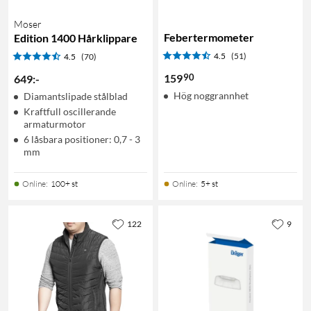
Moser
Febertermometer
Edition 1400 Hårklippare
4.5
(51)
4.5
(70)
90
159
649
:
-
Hög noggrannhet
Diamantslipade stålblad
Kraftfull oscillerande
armaturmotor
6 låsbara positioner: 0,7 - 3
mm
Online
:
100+ st
Online
:
5+ st
122
9