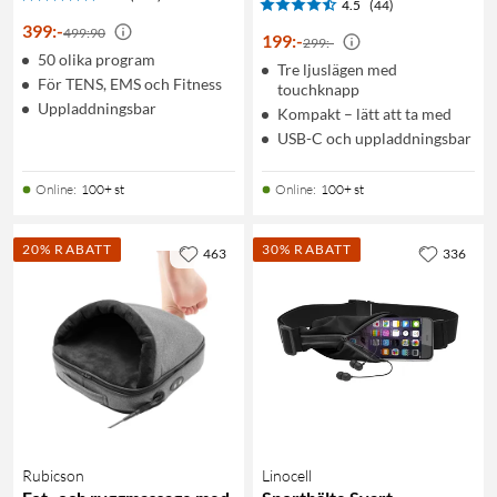
4.5
(44)
399
:
-
499:90
199
:
-
299:-
50 olika program
Tre ljuslägen med
För TENS, EMS och Fitness
touchknapp
Uppladdningsbar
Kompakt – lätt att ta med
USB-C och uppladdningsbar
Online
:
100+ st
Online
:
100+ st
20% RABATT
30% RABATT
463
336
Rubicson
Linocell