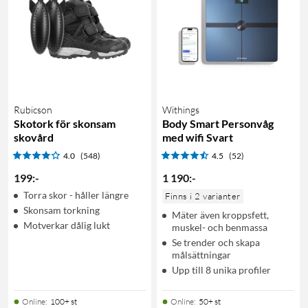
Rubicson
Withings
Skotork för skonsam
Body Smart Personvåg
skovård
med wifi Svart
4.0
(548)
4.5
(52)
199
:
-
1 190
:
-
Torra skor - håller längre
Finns i 2 varianter
Skonsam torkning
Mäter även kroppsfett,
Motverkar dålig lukt
muskel- och benmassa
Se trender och skapa
målsättningar
Upp till 8 unika profiler
Online
:
100+ st
Online
:
50+ st