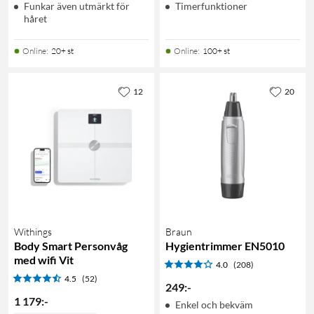
Funkar även utmärkt för
Timerfunktioner
håret
Online
:
20+ st
Online
:
100+ st
12
20
Withings
Braun
Body Smart Personvåg
Hygientrimmer EN5010
med wifi Vit
4.0
(208)
4.5
(52)
249
:
-
1 179
:
-
Enkel och bekväm