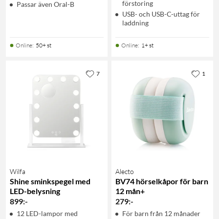
förstoring
Passar även Oral-B
USB- och USB-C-uttag för
laddning
Online
:
50+ st
Online
:
1+ st
7
1
Wilfa
Alecto
Shine sminkspegel med
BV74 hörselkåpor för barn
LED-belysning
12 mån+
899
:
-
279
:
-
12 LED-lampor med
För barn från 12 månader