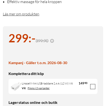
Effektiv massage för hela kroppen
Läs mer om produkten
299
:
-
399:90
Kampanj - Gäller t.o.m. 2026-08-30
Komplettera ditt köp
149
90
Linocell Mini USB-laddare 2,4 A (12 W) Vit
Vit
Finns i 2 varianter
Lagerstatus online och butik