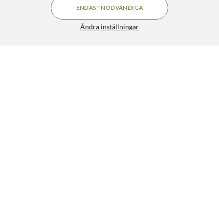
ENDAST NÖDVÄNDIGA
Ändra inställningar
Rubicson Massagepistol Mini
299:-
399:90
4.5/5
HÄMTA
LÄGG I VARUKORGEN
Liknande produkter
SPARA 300KR
51