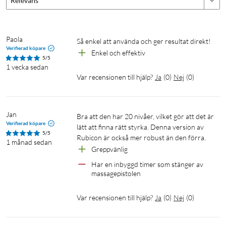
Relevans
Paola
Så enkel att använda och ger resultat direkt! 
Verifierad köpare
Enkel och effektiv
5/5
1 vecka sedan
Var recensionen till hjälp?
Ja
(
0
)
Nej
(
0
)
Jan
Bra att den har 20 nivåer, vilket gör att det är 
Verifierad köpare
lätt att finna rätt styrka. Denna version av 
5/5
Rubicon är också mer robust än den förra.
1 månad sedan
Greppvänlig 
Har en inbyggd timer som stänger av 
massagepistolen
Var recensionen till hjälp?
Ja
(
0
)
Nej
(
0
)