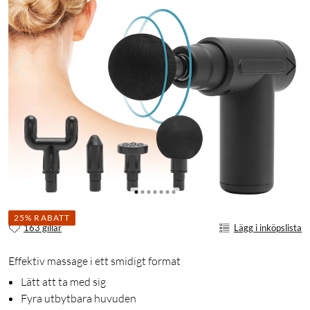
25% RABATT
163 gillar
Lägg i inköpslista
Effektiv massage i ett smidigt format
Lätt att ta med sig
Fyra utbytbara huvuden