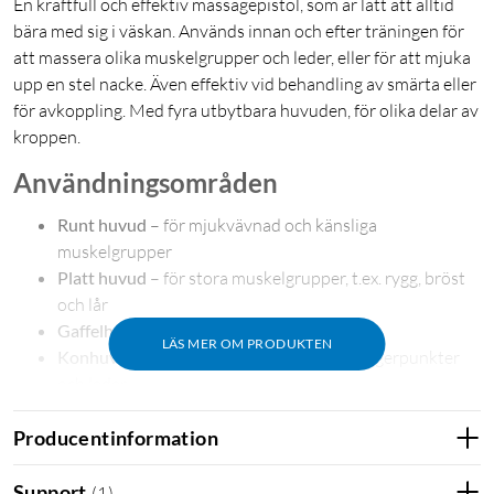
En kraftfull och effektiv massagepistol, som är lätt att alltid
bära med sig i väskan. Används innan och efter träningen för
att massera olika muskelgrupper och leder, eller för att mjuka
upp en stel nacke. Även effektiv vid behandling av smärta eller
för avkoppling. Med fyra utbytbara huvuden, för olika delar av
kroppen.
Användningsområden
Runt huvud
– för mjukvävnad och känsliga
muskelgrupper
Platt huvud
– för stora muskelgrupper, t.ex. rygg, bröst
och lår
Gaffelhuvud
– för nacke och hälsenor
LÄS MER OM PRODUKTEN
Konhuvud
– för djupvävnadsmassage, triggerpunkter
och leder
Producentinformation
Med en batteritid på 3.5-4 timmar och 20 olika
Support
(
1
)