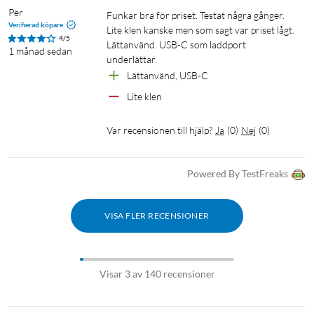
Per
Funkar bra för priset. Testat några gånger. 
Verifierad köpare
Lite klen kanske men som sagt var priset lågt. 
4/5
Lättanvänd. USB-C som laddport 
1 månad sedan
underlättar.
Lättanvänd, USB-C
Lite klen
Var recensionen till hjälp?
Ja
(
0
)
Nej
(
0
)
Powered By TestFreaks
VISA FLER RECENSIONER
Visar 3 av 140 recensioner