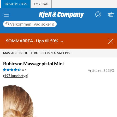
PRIVATPERSON
FÖRETAG
SOMMARREA - Upp till 50%
→
MASSAGEPISTOL
RUBICSON MASSAGEPISTOL MINI
Rubicson Massagepistol Mini
4.5
Artikelnr: 52390
(497 kundbetyg)