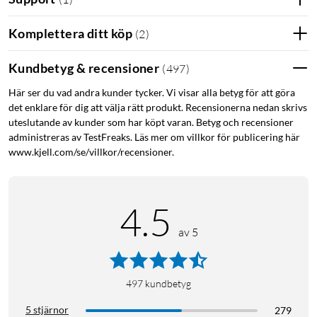
hastighetslägen - upp till 2800 rpm. Laddas via medföljande
USB-C kabel (USB-laddare säljs separat). Laddas på 4 timmar,
Komplettera ditt köp
(
2
)
vikt 560g (utan huvud)
Kundbetyg & recensioner
(
497
)
Här ser du vad andra kunder tycker. Vi visar alla betyg för att göra
det enklare för dig att välja rätt produkt. Recensionerna nedan skrivs
uteslutande av kunder som har köpt varan. Betyg och recensioner
administreras av TestFreaks. Läs mer om villkor för publicering här
www.kjell.com/se/villkor/recensioner.
4.5
av 5
497
kundbetyg
5 stjärnor
279