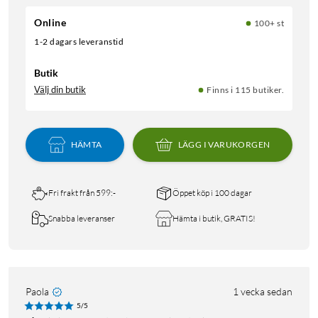
Online
100+ st
1-2 dagars leveranstid
Butik
Välj din butik
Finns i 115 butiker.
HÄMTA
LÄGG I VARUKORGEN
Fri frakt från 599:-
Öppet köp i 100 dagar
Snabba leveranser
Hämta i butik, GRATIS!
Paola
1 vecka sedan
5/5