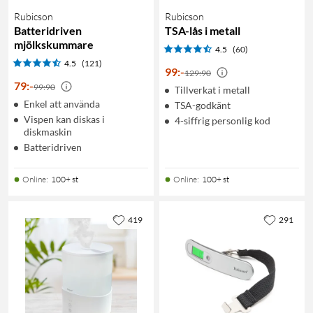
Rubicson
Rubicson
Batteridriven
TSA-lås i metall
mjölkskummare
4.5
(60)
4.5
(121)
99
:
-
129:90
79
:
-
99:90
Tillverkat i metall
Enkel att använda
TSA-godkänt
Vispen kan diskas i
4-siffrig personlig kod
diskmaskin
Batteridriven
Online
:
100+ st
Online
:
100+ st
419
291