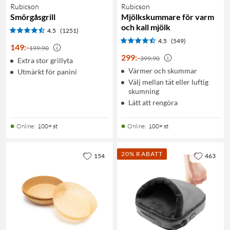
Rubicson
Rubicson
Smörgåsgrill
Mjölkskummare för varm
och kall mjölk
4.5
(1251)
4.5
(549)
149
:
-
199:90
299
:
-
399:90
Extra stor grillyta
Värmer och skummar
Utmärkt för panini
Välj mellan tät eller luftig
skumning
Lätt att rengöra
Online
:
100+ st
Online
:
100+ st
20% RABATT
154
463