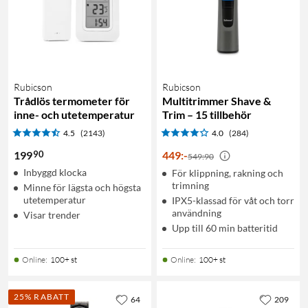
Rubicson
Rubicson
Trådlös termometer för
Multitrimmer Shave &
inne- och utetemperatur
Trim – 15 tillbehör
4.5
(2143)
4.0
(284)
90
199
449
:
-
549:90
Inbyggd klocka
För klippning, rakning och
trimning
Minne för lägsta och högsta
utetemperatur
IPX5-klassad för våt och torr
användning
Visar trender
Upp till 60 min batteritid
Online
:
100+ st
Online
:
100+ st
25% RABATT
64
209