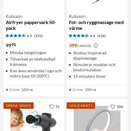
Rubicson
Rubicson
Airfryer pappersark 50-
Fot- och ryggmassage med
pack
värme
4.5
(195)
4.5
(656)
90
99
399
:
-
499:90
Minska rengöringen
Shiatsu-inspirerad
djupmassage
Tillverkad av obehandlad
trämassa
Stimulerar muskler och
blodcirkulation
Kan även användas i ugn och
mikro (upp till 200°C)
15 minuters timer
Online
:
100+ st
Online
:
100+ st
SPARA 300KR
50% RABATT
51
106