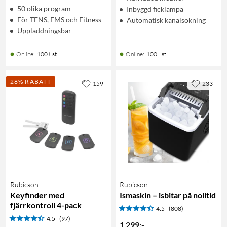
50 olika program
Inbyggd ficklampa
För TENS, EMS och Fitness
Automatisk kanalsökning
Uppladdningsbar
Online
:
100+ st
Online
:
100+ st
28% RABATT
159
233
Rubicson
Rubicson
Keyfinder med
Ismaskin – isbitar på nolltid
fjärrkontroll 4-pack
4.5
(808)
4.5
(97)
1 299
:
-