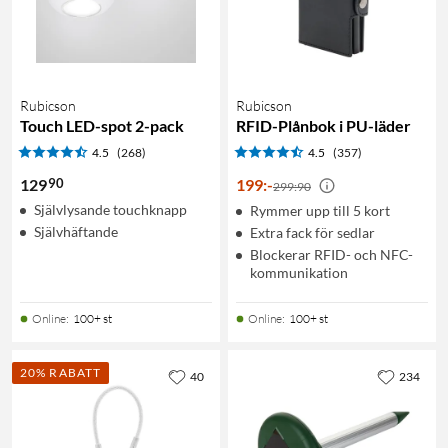
Rubicson
Rubicson
Touch LED-spot 2-pack
RFID-Plånbok i PU-läder
4.5
(268)
4.5
(357)
90
129
199
:
-
299:90
Självlysande touchknapp
Rymmer upp till 5 kort
Självhäftande
Extra fack för sedlar
Blockerar RFID- och NFC-
kommunikation
Online
:
100+ st
Online
:
100+ st
20% RABATT
40
234