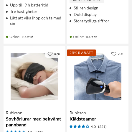
Upp till 9 h batteritid
Stilren design
Tre hastigheter
Dold display
Lätt att vika ihop och ta med
Stora tydliga siffror
sig
Online
:
100+ st
Online
:
100+ st
25% RABATT
470
201
Rubicson
Rubicson
Sovhörlurar med bekvämt
Klädsteamer
pannband
4.0
(221)