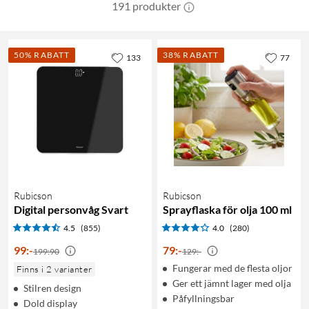
191 produkter
50% RABATT
38% RABATT
133
77
Rubicson
Rubicson
Digital personvåg Svart
Sprayflaska för olja 100 ml
4.5
(855)
4.0
(280)
99
:
-
79
:
-
199:90
129:-
Fungerar med de flesta oljor
Finns i 2 varianter
Ger ett jämnt lager med olja
Stilren design
Påfyllningsbar
Dold display