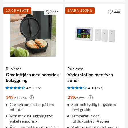
25% RABATT
SPARA 200KR
267
330
Rubicson
Rubicson
Omelettjärn med nonstick-
Väderstation med fyra
beläggning
zoner
4.5
(992)
4.0
(597)
149
:
-
399
:
-
199:90
599:-
Gör två omeletter på fem
Stor och tydlig färgskärm
minuter
med grafik
Nonstick-beläggning för
Temperatur och
enkel rengöring
luftfuktighet i 4 zoner
Även perfekt för smörgåsar
Väderprognos och trender