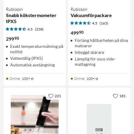
Rubicson
Rubicson
Snabb kökstermometer
Vakuumförpackare
IPX5
4.5
(165)
4.5
(258)
90
499
90
299
Förläng hållbarheten på dina
matvaror
Exakt temperaturmätning på
nolltid
Inbyggd skärare
Vattentålig (IPX5)
Lämplig för sous vide-
matlagning
Automatisk avstängning
Online
:
100+ st
Online
:
100+ st
221
181