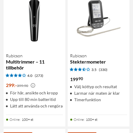
Rubicson
Rubicson
Multitrimmer – 11
Stektermometer
tillbehör
3.5
(330)
4.0
(273)
90
199
299
:
-
399:90
Välj köttyp och resultat
För hår, ansikte och kropp
Larmar när maten är klar
Upp till 80 min batteritid
Timerfunktion
Lätt att använda och rengöra
Online
:
100+ st
Online
:
100+ st