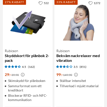
27% RABATT
33% RABATT
522
1272
Rubicson
Rubicson
Skyddskort för plånbok 2-
Bekväm nackrelaxer med
pack
vibration
4.5
(162)
3.5
(851)
29
:
-
99
:
-
39:90
149:90
Skimskydd för plånboken
Ställbar intensitet
Samma format som ett
Tillverkad i mjukt material
kreditkort
Blockerar RFID- och NFC-
kommunikation