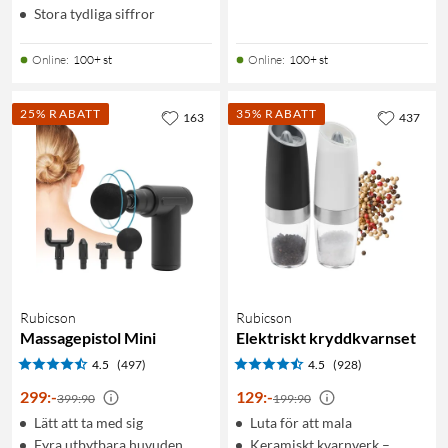
Stora tydliga siffror
Online
:
100+ st
Online
:
100+ st
25% RABATT
35% RABATT
163
437
Rubicson
Rubicson
Massagepistol Mini
Elektriskt kryddkvarnset
4.5
(497)
4.5
(928)
299
:
-
129
:
-
399:90
199:90
Lätt att ta med sig
Luta för att mala
Fyra utbytbara huvuden
Keramiskt kvarnverk –