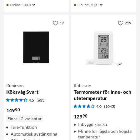
Online
:
100+ st
Online
:
100+ st
59
219
Rubicson
Rubicson
Köksvåg Svart
Termometer för inne- och
utetemperatur
4.5
(633)
4.0
(1045)
90
149
90
129
Finns i 2 varianter
Inbyggd klocka
Tare-funktion
Minne för lägsta och högsta
Automatisk avstängning
temperatur