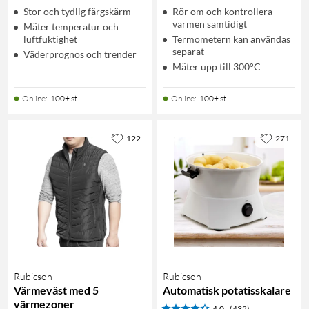
Stor och tydlig färgskärm
Rör om och kontrollera
värmen samtidigt
Mäter temperatur och
luftfuktighet
Termometern kan användas
separat
Väderprognos och trender
Mäter upp till 300°C
Online
:
100+ st
Online
:
100+ st
122
271
Rubicson
Rubicson
Värmeväst med 5
Automatisk potatisskalare
värmezoner
4.0
(432)