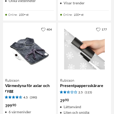
Olika viktenheter
Visar trender
Online
:
100+ st
Online
:
100+ st
404
177
Rubicson
Rubicson
Värmedyna för axlar och
Presentpappersskärare
rygg
2.5
(115)
4.5
(390)
90
29
90
399
Lättanvänd
6 värmenivåer
Liten och smidig