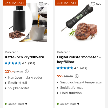
35% RABATT
33% RABATT
442
529
Rubicson
Rubicson
Kaffe- och kryddkvarn
Digital kökstermometer –
hopfällbar
4.5
(581)
4.5
(622)
129
:
-
199:90
99
:
-
149:90
Kan även mala kryddor
Snabb och exakt temperatur
Rostfritt stål
Smidigt format
55 g kapacitet
Hold-funktion
Online
:
100+ st
Online
:
100+ st