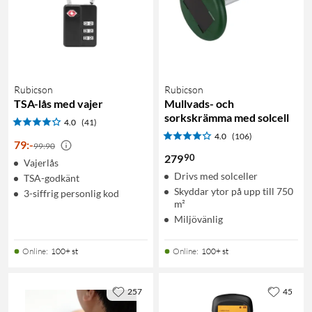
Rubicson
Rubicson
TSA-lås med vajer
Mullvads- och
sorkskrämma med solcell
4.0
(41)
4.0
(106)
79
:
-
99:90
90
279
Vajerlås
Drivs med solceller
TSA-godkänt
Skyddar ytor på upp till 750
3-siffrig personlig kod
m²
Miljövänlig
Online
:
100+ st
Online
:
100+ st
257
45