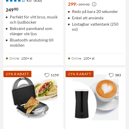
4.0
(630)
299
:
-
399:90
90
249
Redo på bara 20 sekunder
Perfekt för vitt brus, musik
Enkel att använda
och ljudböcker
Löstagbar vattentank (250
Bekvämt pannband som
ml)
stänger ute ljus
Bluetooth-anslutning till
mobilen
Online
:
100+ st
Online
:
100+ st
25% RABATT
25% RABATT
1159
383