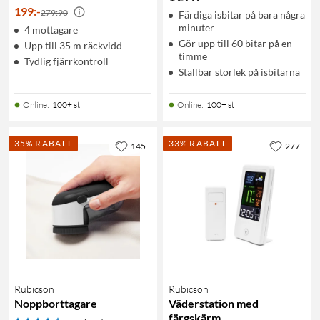
199
:
-
279:90
Färdiga isbitar på bara några
minuter
4 mottagare
Gör upp till 60 bitar på en
Upp till 35 m räckvidd
timme
Tydlig fjärrkontroll
Ställbar storlek på isbitarna
Online
:
100+ st
Online
:
100+ st
35% RABATT
33% RABATT
145
277
Rubicson
Rubicson
Noppborttagare
Väderstation med
färgskärm