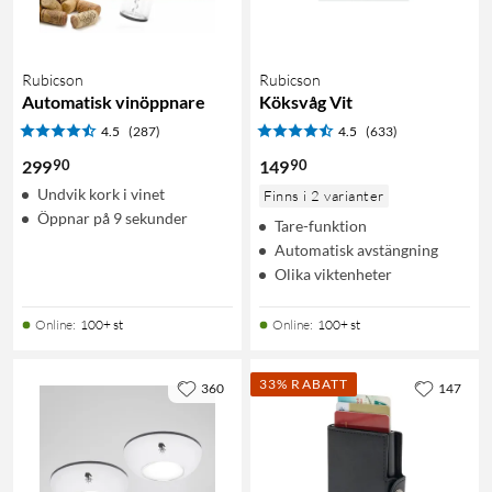
Rubicson
Rubicson
Automatisk vinöppnare
Köksvåg Vit
4.5
(287)
4.5
(633)
90
90
299
149
Undvik kork i vinet
Finns i 2 varianter
Öppnar på 9 sekunder
Tare-funktion
Automatisk avstängning
Olika viktenheter
Online
:
100+ st
Online
:
100+ st
33% RABATT
360
147