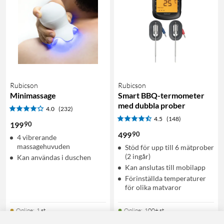
Rubicson
Rubicson
Minimassage
Smart BBQ-termometer
med dubbla prober
4.0
(232)
4.5
(148)
90
199
90
499
4 vibrerande
massagehuvuden
Stöd för upp till 6 mätprober
(2 ingår)
Kan användas i duschen
Kan anslutas till mobilapp
Förinställda temperaturer
för olika matvaror
Online
:
1 st
Online
:
100+ st