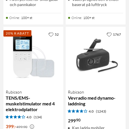
och pannkakor
baserat på lufttryck
Online
:
100+ st
Online
:
100+ st
20% RABATT
52
1767
Rubicson
Rubicson
TENS/EMS-
Vevradio med dynamo-
muskelstimulator med 4
laddning
elektrodplattor
4.0
(1243)
4.0
(134)
90
299
399
:
-
499:90
Kan ladda mobiler