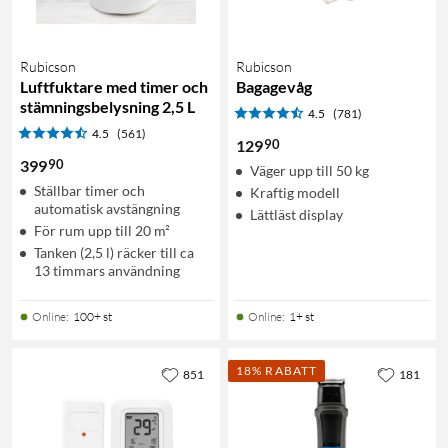
Rubicson
Rubicson
Luftfuktare med timer och
Bagagevåg
stämningsbelysning 2,5 L
4.5
(781)
4.5
(561)
90
129
90
399
Väger upp till 50 kg
Ställbar timer och
Kraftig modell
automatisk avstängning
Lättläst display
För rum upp till 20 m²
Tanken (2,5 l) räcker till ca
13 timmars användning
Online
:
100+ st
Online
:
1+ st
18% RABATT
851
181