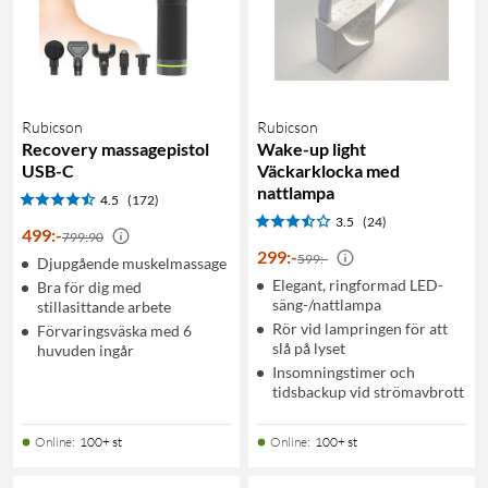
Rubicson
Rubicson
Recovery massagepistol
Wake-up light
USB-C
Väckarklocka med
nattlampa
4.5
(172)
3.5
(24)
499
:
-
799:90
299
:
-
599:-
Djupgående muskelmassage
Elegant, ringformad LED-
Bra för dig med
säng-/nattlampa
stillasittande arbete
Rör vid lampringen för att
Förvaringsväska med 6
slå på lyset
huvuden ingår
Insomningstimer och
tidsbackup vid strömavbrott
Online
:
100+ st
Online
:
100+ st