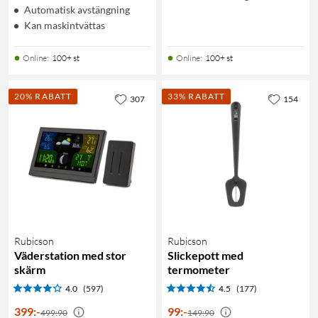
Automatisk avstängning
Kan maskintvättas
Online
:
100+ st
Online
:
100+ st
20% RABATT
33% RABATT
307
154
Rubicson
Rubicson
Väderstation med stor
Slickepott med
skärm
termometer
4.0
(597)
4.5
(177)
399
:
-
99
:
-
499:90
149:90