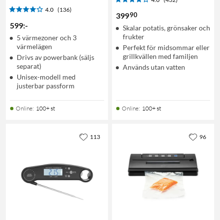
4.0
(136)
90
399
599
:
-
Skalar potatis, grönsaker och
frukter
5 värmezoner och 3
värmelägen
Perfekt för midsommar eller
grillkvällen med familjen
Drivs av powerbank (säljs
separat)
Används utan vatten
Unisex-modell med
justerbar passform
Online
:
100+ st
Online
:
100+ st
113
96