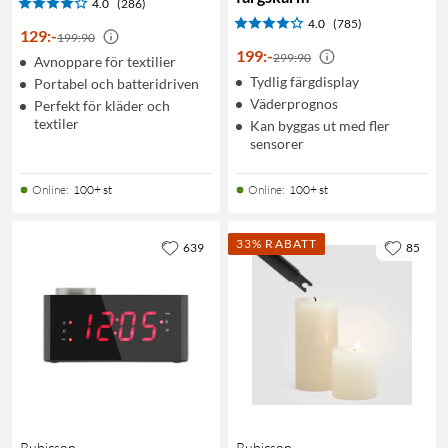
4.0
(286)
4.0
(785)
129
:
-
199:90
199
:
-
299:90
Avnoppare för textilier
Tydlig färgdisplay
Portabel och batteridriven
Väderprognos
Perfekt för kläder och
textiler
Kan byggas ut med fler
sensorer
Online
:
100+ st
Online
:
100+ st
33% RABATT
639
85
Rubicson
Rubicson