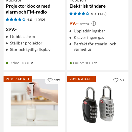
Projektorklocka med
Elektrisk tändare
alarm och FM-radio
4.0
(142)
4.0
(1052)
99
:
-
149:90
299
:
-
Uppladdningsbar
Dubbla alarm
Kräver ingen gas
Ställbar projektor
Perfekt för stearin- och
värmeljus
Stor och tydlig display
Online
:
100+ st
Online
:
100+ st
20% RABATT
23% RABATT
132
60