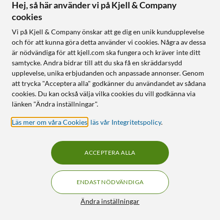
Hej, så här använder vi på Kjell & Company
25% RABATT
cookies
516
199
Vi på Kjell & Company önskar att ge dig en unik kundupplevelse
och för att kunna göra detta använder vi cookies. Några av dessa
är nödvändiga för att kjell.com ska fungera och kräver inte ditt
samtycke. Andra bidrar till att du ska få en skräddarsydd
upplevelse, unika erbjudanden och anpassade annonser. Genom
att trycka "Acceptera alla" godkänner du användandet av sådana
cookies. Du kan också välja vilka cookies du vill godkänna via
länken "Ändra inställningar".
Rubicson
Rubicson
Läs mer om våra Cookies
,
läs vår Integritetspolicy
.
Crème brûlée-brännare
Väckarklocka med trådlös
laddning
4.5
(438)
4.0
(139)
149
:
-
ACCEPTERA ALLA
199:90
90
399
Justerbar låga
Stöd för trådlös Qi-laddning
Tänds med en
ENDAST NÖDVÄNDIGA
knapptryckning
Snooze, två alarm och
nattlampa
Drivs med butangas (ingår
Filter
Ändra inställningar
ej)
Visar rumstemperatur