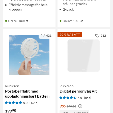
ställbar grovlek
Effektiv massage för hela
kroppen
2-pack
Online
:
100+ st
Online
:
100+ st
50% RABATT
421
212
Rubicson
Rubicson
Portabel fläkt med
Digital personvåg Vit
uppladdningsbart batteri
4.5
(855)
5.0
(1615)
99
:
-
199:90
90
199
Finns i 2 varianter