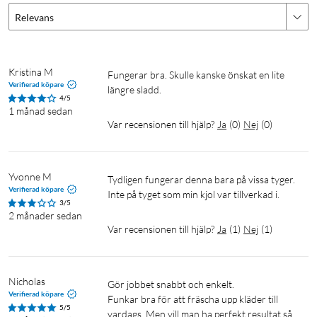
Relevans
Kristina M
Fungerar bra. Skulle kanske önskat en lite 
Verifierad köpare
längre sladd.
4/5
1 månad sedan
Var recensionen till hjälp?
Ja
(
0
)
Nej
(
0
)
Yvonne M
Tydligen fungerar denna bara på vissa tyger. 
Verifierad köpare
Inte på tyget som min kjol var tillverkad i.
3/5
2 månader sedan
Var recensionen till hjälp?
Ja
(
1
)
Nej
(
1
)
Nicholas
Gör jobbet snabbt och enkelt.

Verifierad köpare
Funkar bra för att fräscha upp kläder till 
5/5
vardags. Men vill man ha perfekt resultat så 