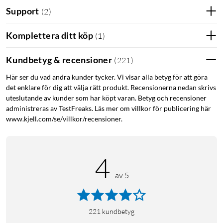
Support
(
2
)
Komplettera ditt köp
(
1
)
Kundbetyg & recensioner
(
221
)
Här ser du vad andra kunder tycker. Vi visar alla betyg för att göra
det enklare för dig att välja rätt produkt. Recensionerna nedan skrivs
uteslutande av kunder som har köpt varan. Betyg och recensioner
Specifikationer
administreras av TestFreaks. Läs mer om villkor för publicering här
Input: 230 V
www.kjell.com/se/villkor/recensioner.
Effekt: upp till 1630 W
Uppvärmningstid: 20 s
Ångflöde: 17-25 g/min
4
Vattenkapacitet: 250 ml
av 5
Kabellängd: 2 m
Anti-dripp: ja
Mått: 110x134x272 mm
221
kundbetyg
Vikt: 0,9 kg