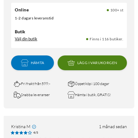
Online
100+ st
1-2 dagars leveranstid
Butik
Välj din butik
Finns i 116 butiker.
HÄMTA
LÄGG I VARUKORGEN
Fri frakt från 599:-
Öppet köp i 100 dagar
Snabba leveranser
Hämta i butik, GRATIS!
Kristina M
1 månad sedan
4/5