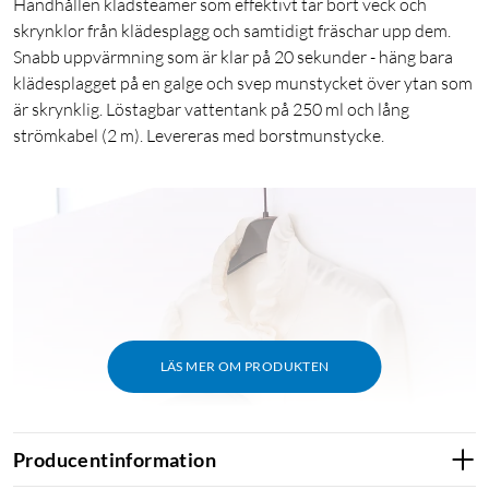
Handhållen klädsteamer som effektivt tar bort veck och
skrynklor från klädesplagg och samtidigt fräschar upp dem.
Snabb uppvärmning som är klar på 20 sekunder - häng bara
klädesplagget på en galge och svep munstycket över ytan som
är skrynklig. Löstagbar vattentank på 250 ml och lång
strömkabel (2 m). Levereras med borstmunstycke.
LÄS MER OM PRODUKTEN
Producentinformation