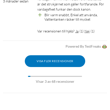
3 månader sedan
är det strykjärnet som gäller fortfarande. För 
vardagsfixet funkar den dock kanon.
Blir varm snabbt, Enkel att använda, 
Vattentanken räcker till mycket
Var recensionen till hjälp?
Ja
(
1
)
Nej
(
1
)
Powered By TestFreaks
VISA FLER RECENSIONER
Visar 3 av 68 recensioner