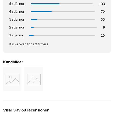
5 stjärnor
103
Strykjärn
Ånga kläder
Steamer
Stryka
4 stjärnor
72
3 stjärnor
Stryka kläder
22
2 stjärnor
9
1 stjärna
15
Klicka ovan för att filtrera
Kundbilder
Visar 3 av 68 recensioner