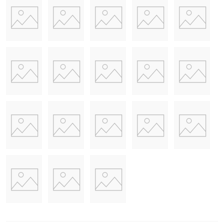
Ändra storlek på isbitarna
Ismaskinens kontrollpanel låter dig styra ismaskinen och se
om isen är färdig, om vatten behöver fyllas på med mera. Med
knappar kan du till exempel välja storlek på isbitarna, små eller
stora isbitar.
Perfekt till festen och vardagen
Svalka dig och din valda dryck med isbitar. Perfekt till festen
eller för välbehövlig svalka under sommaren. Maskinen är i ett
smidigt format så den enkelt kan gömmas undan i ett skåp när
den inte används. Låg ljudnivå som gör att maskinen kan stå
igång under middagen eller festen och kontinuerligt tillverka