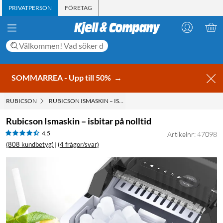
PRIVATPERSON
FÖRETAG
SOMMARREA - Upp till 50%
→
RUBICSON
RUBICSON ISMASKIN – ISBITAR PÅ NOLLTID
Rubicson Ismaskin – isbitar på nolltid
4.5
Artikelnr: 47098
(808 kundbetyg)
(4 frågor/svar)
|