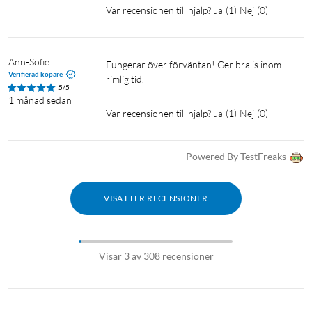
Var recensionen till hjälp?
Ja
(
1
)
Nej
(
0
)
automatiskt processen.)
Ann-Sofie
Fungerar över förväntan! Ger bra is inom 
Verifierad köpare
rimlig tid.
5/5
1 månad sedan
Var recensionen till hjälp?
Ja
(
1
)
Nej
(
0
)
Powered By TestFreaks
VISA FLER RECENSIONER
Visar 3 av 308 recensioner