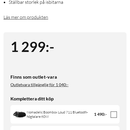
Ställbar storlek på isbitarna
Läs mer om produkten
1 299
:
-
Finns som outlet-vara
Outletvara tillgänglig för
1 040:-
Komplettera ditt köp
Nomadelic Boombox Loud 711 Bluetooth-
1 490
:
-
högtalare 60W