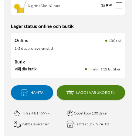
159
90
Sugrör i Glas 10-pack
Lagerstatus online och butik
Online
100+ st
1-2 dagars leveranstid
Butik
Välj din butik
Finns i 112 butiker.
HÄMTA
LÄGG I VARUKORGEN
Fri frakt från 599:-
Öppet köp i 100 dagar
Snabba leveranser
Hämta i butik, GRATIS!