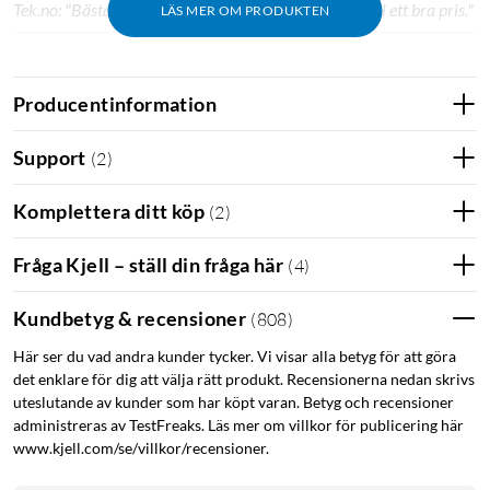
Tek.no: "Bästa köp. Effektiv och kompakt ismaskin till ett bra pris."
LÄS MER OM PRODUKTEN
Producentinformation
Support
(
2
)
Komplettera ditt köp
(
2
)
Fråga Kjell – ställ din fråga här
(
4
)
Kundbetyg & recensioner
(
808
)
Här ser du vad andra kunder tycker. Vi visar alla betyg för att göra
det enklare för dig att välja rätt produkt. Recensionerna nedan skrivs
uteslutande av kunder som har köpt varan. Betyg och recensioner
administreras av TestFreaks. Läs mer om villkor för publicering här
www.kjell.com/se/villkor/recensioner.