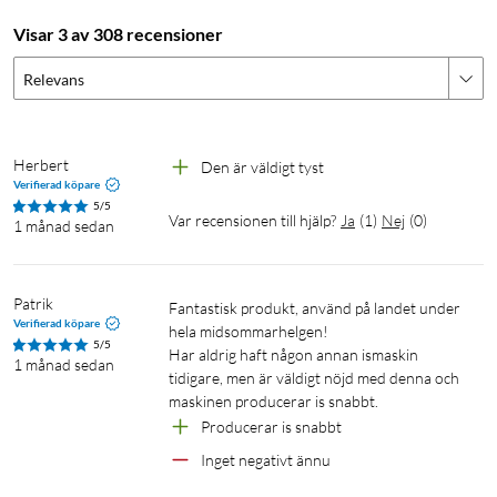
isbitar till läsken eller drinkarna. Inkluderar isskopa. Mått:
292x238x282 mm. Effekt: 150 W. Vid start av kompressorn
Visar 3 av 308 recensioner
kan effekten uppgå till 1000 W i ca 1-2 sek. Vikt: 6,1 kg.
Relevans
Herbert
Den är väldigt tyst 
Verifierad köpare
5/5
Var recensionen till hjälp?
Ja
(
1
)
Nej
(
0
)
1 månad sedan
Så här gör du
Se till att avtappningspluggen är stängd.
Patrik
Fantastisk produkt, använd på landet under 
Verifierad köpare
Plocka ur iskorgen
hela midsommarhelgen!

5/5
Har aldrig haft någon annan ismaskin 
Fyll vattenbehållaren upp till max-strecket.
1 månad sedan
tidigare, men är väldigt nöjd med denna och 
Lägg tillbaka iskorgen och stäng locket
maskinen producerar is snabbt.
Välj storlek på din is, via knapparna på panelen
Producerar is snabbt 
Tryck på "on"-knappen på panelen.
Inget negativt ännu 
Efter cirka 7-15 minuter är de första isbitarna klara!
(Om iskorgen blir full, eller vattnet tar slut, avbryts