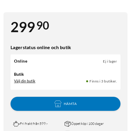
90
299
Lagerstatus online och butik
Online
Ej i lager
Butik
Välj din butik
Finns i 3 butiker.
HÄMTA
Fri frakt från 599:-
Öppet köp i 100 dagar