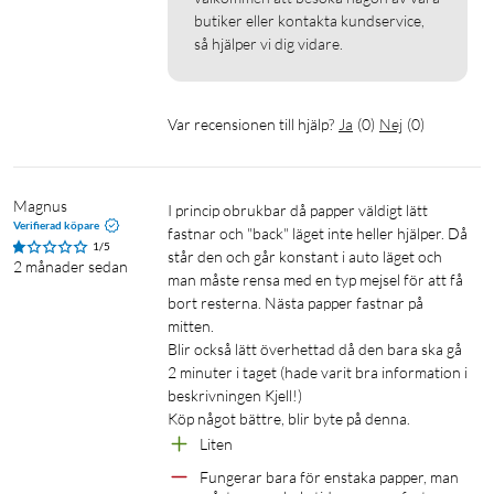
butiker eller kontakta kundservice, 
så hjälper vi dig vidare.
Var recensionen till hjälp?
Ja
(
0
)
Nej
(
0
)
Magnus
I princip obrukbar då papper väldigt lätt 
Verifierad köpare
fastnar och "back" läget inte heller hjälper. Då 
1/5
står den och går konstant i auto läget och 
2 månader sedan
man måste rensa med en typ mejsel för att få 
bort resterna. Nästa papper fastnar på 
mitten. 

Blir också lätt överhettad då den bara ska gå 
2 minuter i taget (hade varit bra information i 
beskrivningen Kjell!)

Köp något bättre, blir byte på denna.
Liten
Fungerar bara för enstaka papper, man 