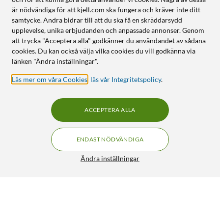
är nödvändiga för att kjell.com ska fungera och kräver inte ditt
samtycke. Andra bidrar till att du ska få en skräddarsydd
upplevelse, unika erbjudanden och anpassade annonser. Genom
att trycka "Acceptera alla" godkänner du användandet av sådana
cookies. Du kan också välja vilka cookies du vill godkänna via
länken "Ändra inställningar".
Läs mer om våra Cookies
,
läs vår Integritetspolicy
.
ACCEPTERA ALLA
ENDAST NÖDVÄNDIGA
Ändra inställningar
Rubicson Dokumentförstörare A4
299:90
4/5
HÄMTA