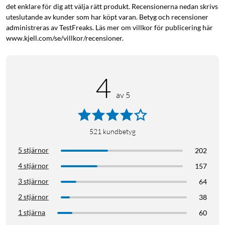
det enklare för dig att välja rätt produkt. Recensionerna nedan skrivs
uteslutande av kunder som har köpt varan. Betyg och recensioner
administreras av TestFreaks. Läs mer om villkor för publicering här
www.kjell.com/se/villkor/recensioner.
4
av 5
521
kundbetyg
5 stjärnor
202
4 stjärnor
157
3 stjärnor
64
2 stjärnor
38
1 stjärna
60