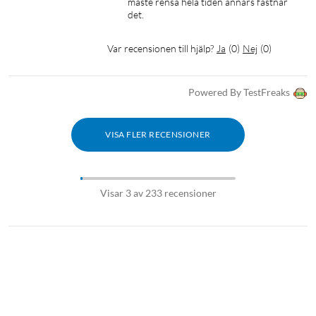
måste rensa hela tiden annars fastnar 
det.
Var recensionen till hjälp?
Ja
(
0
)
Nej
(
0
)
Powered By TestFreaks
VISA FLER RECENSIONER
Visar 3 av 233 recensioner