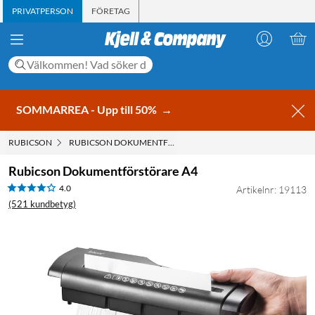
PRIVATPERSON
FÖRETAG
SOMMARREA - Upp till 50%
→
RUBICSON
RUBICSON DOKUMENTFÖRSTÖRARE A4
Rubicson Dokumentförstörare A4
4.0
Artikelnr: 19113
(521 kundbetyg)