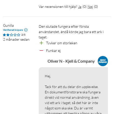
Var recensionen till hjälp?
Ja
(
0
)
Nej
(
0
)
Gunilla
Den slutade fungera efter första 
Verifierad köpare
användandet, ändå körde jag bara ett ark i 
2/5
taget.
2 månader sedan
Tyvker om storleken
Funkar ej
Oliver N - Kjell & Company
Hej,

Tack för att du delar din upplevelse. 

En dokumentförstörare ska fungera 
direkt vid normal användning, även 
vid ett ark i taget, så det här är inte 
något som ska ske. Du är varmt 
välkommen att besöka någon av våra 