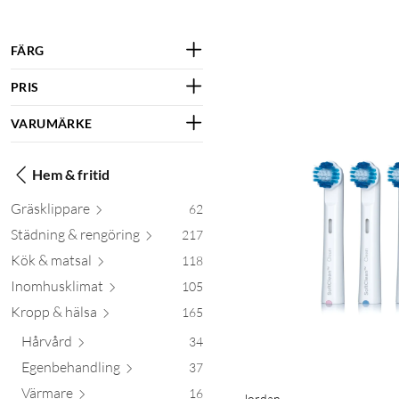
FÄRG
PRIS
VARUMÄRKE
Hem & fritid
Gräskli
ppare
62
Städning & reng
öring
217
Kök & m
atsal
118
Inomhusk
limat
105
Kropp &
hälsa
165
Hårvård
34
Egenbehan
dling
37
Värmare
16
Jordan