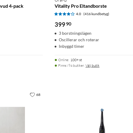
uvud 4-pack
Vitality Pro Eltandborste
)
4.0
(416 kundbetyg)
399
90
3 borstningslägen
Oscillerar och roterar
Inbyggd timer
Online
:
100+ st
Finns i 94 butiker.
Välj butik
68