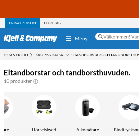
PRIVATPERSON
FÖRETAG
Meny
HEM & FRITID
KROPP & HÄLSA
ELTANDBORSTAR OCH TANDBORSTHU
Eltandborstar och tandborsthuvuden.
10 produkter
mare
Hörselskydd
Alkomätare
Blodtrycksm