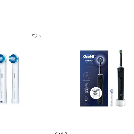
8
Oral-B