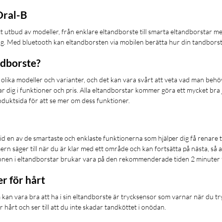
Oral-B
t utbud av modeller, från enklare eltandborste till smarta eltandborstar m
ng. Med bluetooth kan eltandborsten via mobilen berätta hur din tandborst
ndborste?
lika modeller och varianter, och det kan vara svårt att veta vad man behö
 dig i funktioner och pris. Alla eltandborstar kommer göra ett mycket bra jo
oduktsida för att se mer om dess funktioner.
id en av de smartaste och enklaste funktionerna som hjälper dig få renare tä
rn säger till när du är klar med ett område och kan fortsätta på nästa, så al
onen i eltandborstar brukar vara på den rekommenderade tiden 2 minuter 
r för hårt
kan vara bra att ha i sin eltandborste är trycksensor som varnar när du tr
hårt och ser till att du inte skadar tandköttet i onödan.