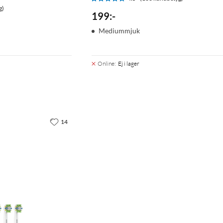
g)
199
:
-
Mediummjuk
Online
:
Ej i lager
14