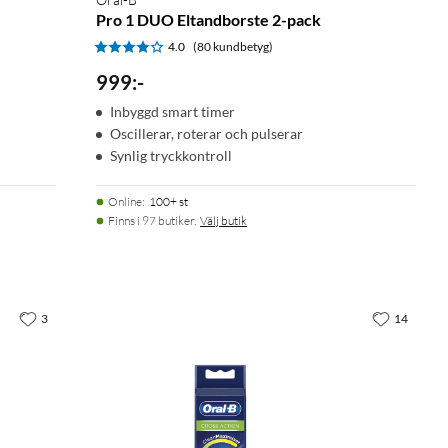
Pro 1 DUO Eltandborste 2-pack
4.0
(80 kundbetyg)
999
:
-
Inbyggd smart timer
Oscillerar, roterar och pulserar
Synlig tryckkontroll
Online
:
100+ st
Finns i 97 butiker.
Välj butik
3
14