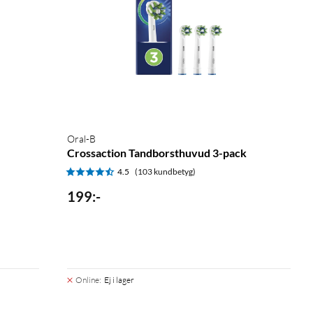
Oral-B
Crossaction Tandborsthuvud 3-pack
4.5
(103 kundbetyg)
199
:
-
Online
:
Ej i lager