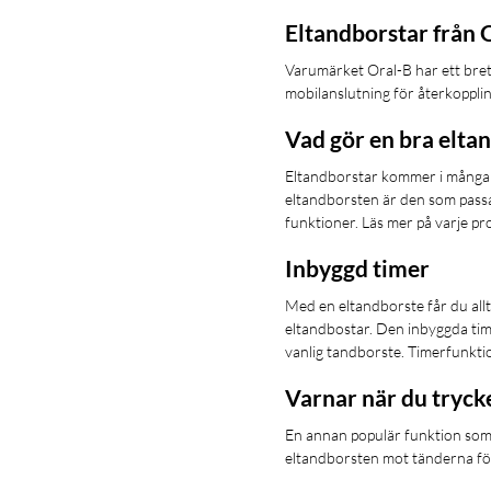
Eltandborstar från 
Varumärket Oral-B har ett bret
mobilanslutning för återkoppli
Vad gör en bra elta
Eltandborstar kommer i många o
eltandborsten är den som passar
funktioner. Läs mer på varje pr
Inbyggd timer
Med en eltandborste får du allt
eltandbostar. Den inbyggda time
vanlig tandborste. Timerfunkti
Varnar när du trycke
En annan populär funktion som 
eltandborsten mot tänderna för 