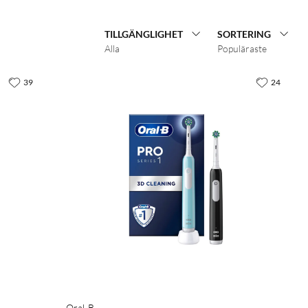
TILLGÄNGLIGHET
SORTERING
Alla
Populäraste
39
24
Oral-B