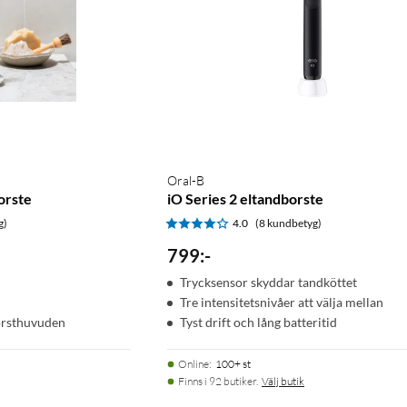
Oral-B
orste
iO Series 2 eltandborste
g)
4.0
(8 kundbetyg)
799
:
-
Trycksensor skyddar tandköttet
Tre intensitetsnivåer att välja mellan
orsthuvuden
Tyst drift och lång batteritid
Online
:
100+ st
Finns i 92 butiker.
Välj butik