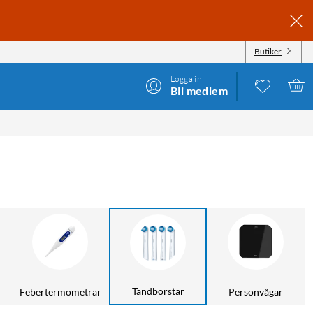
Butiker
Logga in
Bli medlem
Tandborstar
Febertermometrar
Personvågar