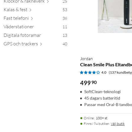
Klockor & räkn
everk
25
Kalas &
fest
53
Fast tel
efoni
36
Väderstationer
11
Digitala fotoramar
13
GPS och tra
ckers
40
Jordan
Clean Smile Plus Eltandb
4.0
(137 kundbety
499
90
SoftClean-teknologi
45 dagars batteritid
Passar med Oral-B tandb
Online
:
100+ st
Finns i 94 butiker.
Välj butik