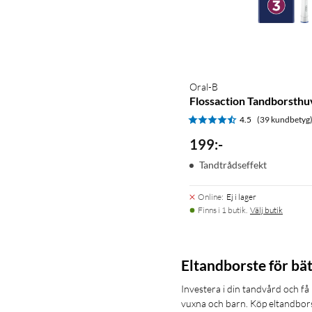
Oral-B
Flossaction Tandborsthu
4.5
(39 kundbetyg
199
:
-
Tandtrådseffekt
Online
:
Ej i lager
Finns i 1 butik.
Välj butik
Eltandborste för bä
Investera i din tandvård och få
vuxna och barn. Köp eltandborst