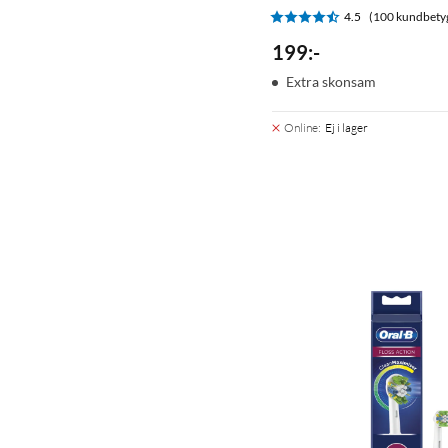
4.5
(100 kundbety
199
:
-
Extra skonsam
Online
:
Ej i lager