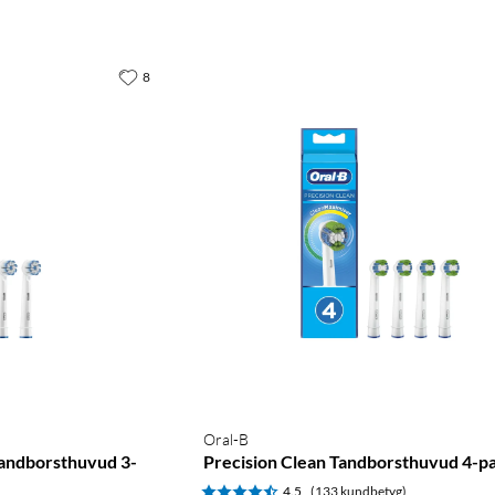
8
Oral-B
Tandborsthuvud 3-
Precision Clean Tandborsthuvud 4-p
4.5
(133 kundbetyg)