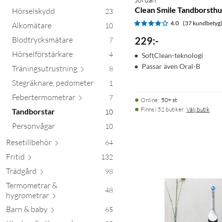
Clean Smile Tandborsth
Hörselskydd
23
4.0
(37 kundbetyg
Alkomätare
10
Blodtrycksmätare
229
:
-
7
Hörselförstärkare
4
SoftClean-teknologi
Passar även Oral-B
Träningsutrus
tning
8
Stegräknare, pedometer
1
Febertermom
etrar
7
Online
:
50+ st
Finns i 52 butiker.
Välj butik
Tandborstar
10
Personvågar
10
Resetill
behör
64
Fritid
132
Trä
dgård
98
Termometrar &
48
hygrom
etrar
Barn &
baby
65