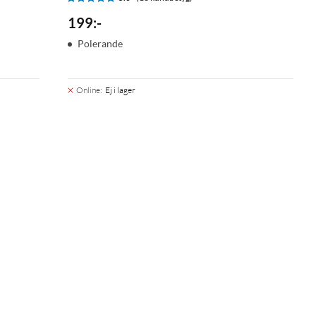
199
:
-
Polerande
Online
:
Ej i lager