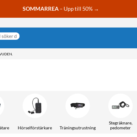
SOMMARREA
– Upp till 50% →
VUDEN.
Stegräknare,
ätare
Hörselförstärkare
Träningsutrustning
pedometer