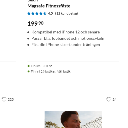
Magsafe Fitnessfäste
4.5
(12 kundbetyg)
199
90
Kompatibel med iPhone 12 och senare
Passar bl.a. löpbandet och motionscykeln
Fäst din iPhone säkert under träningen
Online
:
20+ st
Finns i 26 butiker.
Välj butik
223
24