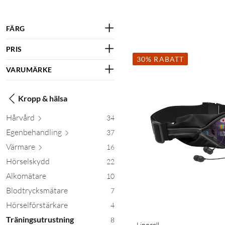
FÄRG
PRIS
30% RABATT
VARUMÄRKE
Kropp & hälsa
Hårvård
34
Egenbehan
dling
37
Värmare
16
Hörselskydd
22
Alkomätare
10
Blodtrycksmätare
7
Hörselförstärkare
4
Träningsutrustning
8
Linocell