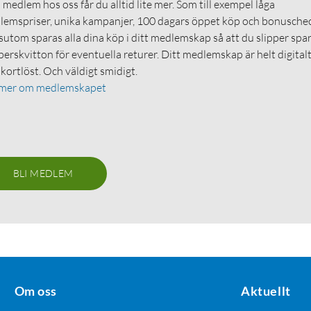
medlem hos oss får du alltid lite mer. Som till exempel låga
emspriser, unika kampanjer, 100 dagars öppet köp och bonuschec
utom sparas alla dina köp i ditt medlemskap så att du slipper spa
erskvitton för eventuella returer. Ditt medlemskap är helt digital
 kortlöst. Och väldigt smidigt.
 mer om medlemskapet
BLI MEDLEM
Om oss
Aktuellt