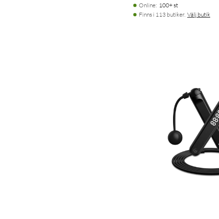
Online
:
100+ st
Finns i 113 butiker.
Välj butik