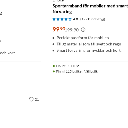
Sportarmband för mobiler med smart
förvaring
g)
4.0
(199 kundbetyg)
99
90
199:90
Perfekt passform för mobilen
a
Tåligt material som tål svett och regn
Smart förvaring för nycklar och kort.
 och kort
Online
:
100+ st
Finns i 115 butiker.
Välj butik
21