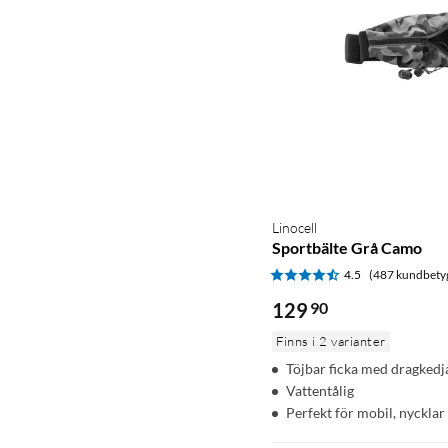
Linocell
Sportbälte Grå Camo
4.5
(487 kundbety
129
90
Finns i 2 varianter
Töjbar ficka med dragkedj
Vattentålig
Perfekt för mobil, nycklar