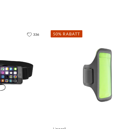
50% RABATT
336
Linocell