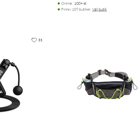
Online
:
100+ st
Finns i 109 butiker.
Välj butik
31