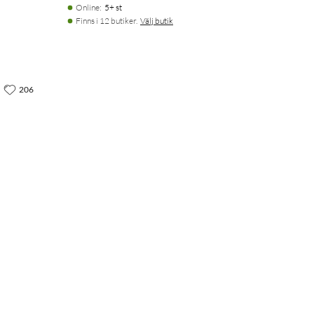
Online
:
5+ st
Finns i 12 butiker.
Välj butik
206