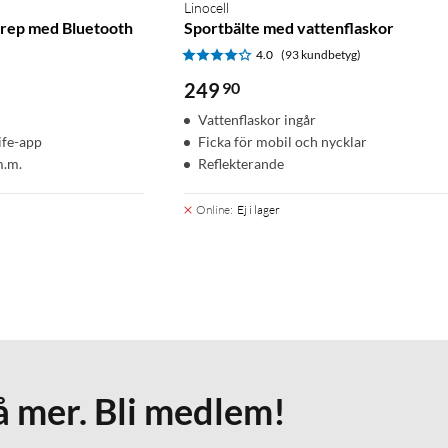
Linocell
prep med Bluetooth
Sportbälte med vattenflaskor
4.0
(93 kundbetyg)
249
90
Vattenflaskor ingår
ife-app
Ficka för mobil och nycklar
m.m.
Reflekterande
Online
:
Ej i lager
å mer. Bli medlem!