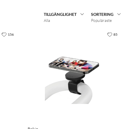
TILLGÄNGLIGHET
SORTERING
Alla
Populäraste
156
85
Belkin