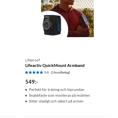
Lifeproof
Lifeactiv QuickMount Armband
5.0
(2 kundbetyg)
549
:
-
Perfekt för träning och löprundan
Snabbfäste som monteras på mobilen
Sitter stadigt och säkert på armen