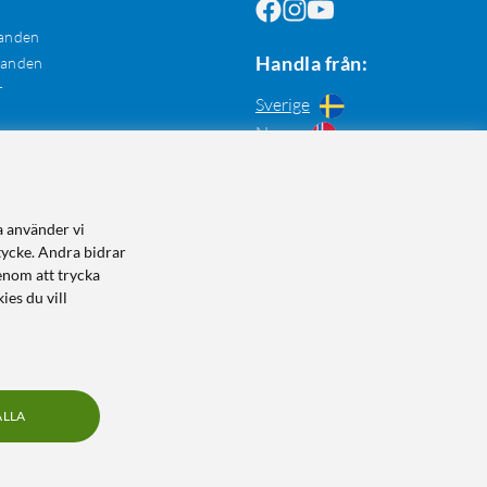
anden
Handla från:
danden
r
Sverige
Norge
a använder vi
tycke. Andra bidrar
enom att trycka
ies du vill
ALLA