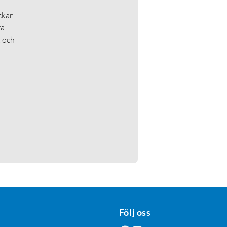
kar.
ra
t och
Följ oss