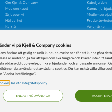
Om Kjell & Company
Kabelguiden
Medlemskapet
Kampanjerbjud
Så jobbar vi
Medlemserbju
Hållbarhet
Produktnyhete
Karriär
Varumärken
Våra butiker
Investerare
Tillgänglighet
vänder vi på Kjell & Company cookies
any önskar att ge dig en unik kundupplevelse och för att kunna göra dett
dessa är nödvändiga för att kjell.com ska fungera och kräver inte ditt sam
 en skräddarsydd upplevelse, unika erbjudanden och anpassade annonser. G
odkänner du användandet av sådana cookies. Du kan också välja vilka cook
n "Ändra inställningar".
ookies
,
läs vår Integritetspolicy
.
ENDAST NÖDVÄNDIGA
ACCEPTERA 
KUNSKAP OCH TILLBEHÖR TILL HEMELEKTRONIK
© Copyright
2026
Kjell & Company