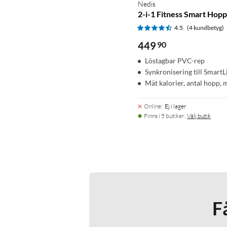
Nedis
2-i-1 Fitness Smart Hop
4.5
(4 kundbetyg)
449
90
Löstagbar PVC-rep
Synkronisering till SmartL
Mät kalorier, antal hopp, 
Online
:
Ej i lager
Finns i 5 butiker.
Välj butik
F