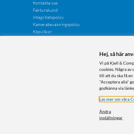
Kontakta oss
Fakturakund
Integritetspolicy
Kamerabevakningspolicy
Köpvillkor
Återkallelser
Cookies
Recensioner
Hej, så här an
Manualer och drivrutiner
Vi på Kjell & Comp
Retur och reklamation
cookies. Några av 
till att du ska få
"Acceptera alla" g
godkänna via länke
Läs mer om våra C
Ändra
inställningar