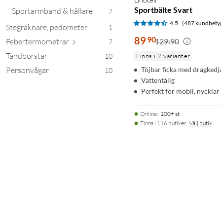
Sportbälte Svart
Sportarmband & hållare
7
4.5
(487 kundbety
Stegräknare, pedometer
1
89
90
Febertermom
etrar
129:90
7
Tandborstar
10
Finns i 2 varianter
Personvågar
Töjbar ficka med dragkedj
10
Vattentålig
Perfekt för mobil, nycklar
Online
:
100+ st
Finns i 116 butiker.
Välj butik