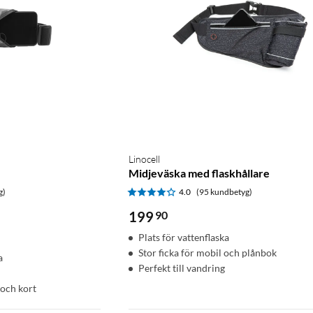
Linocell
Midjeväska med flaskhållare
g)
4.0
(95 kundbetyg)
199
90
Plats för vattenflaska
Stor ficka för mobil och plånbok
a
Perfekt till vandring
 och kort