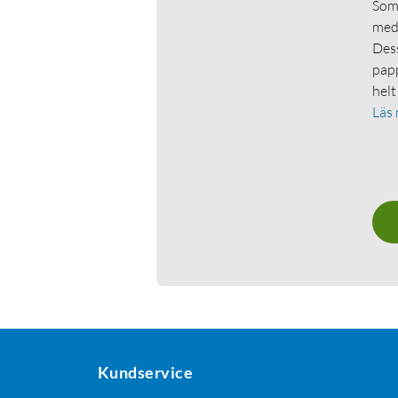
Som 
medl
Dess
papp
helt
Läs
Kundservice