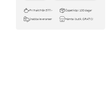
Fri frakt från 599:-
Öppet köp i 100 dagar
Snabba leveranser
Hämta i butik, GRATIS!