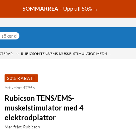
SOMMARREA
– Upp till 50% →
OTERAPI
RUBICSON TENS/EMS-MUSKELSTIMULATOR MED 4 ELEKTRODPLATTOR
20% RABATT
Artikelnr: 47956
Rubicson TENS/EMS-
muskelstimulator med 4
elektrodplattor
Mer från:
Rubicson