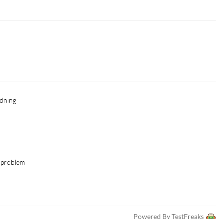
ddning
k problem 
Powered By TestFreaks