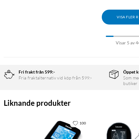
VISA FLER 
Visar 5 av 4
Fri frakt från 599:-
Öppet k
Fria fraktalternativ vid köp från 599:-
Som medl
butiker
Liknande produkter
100