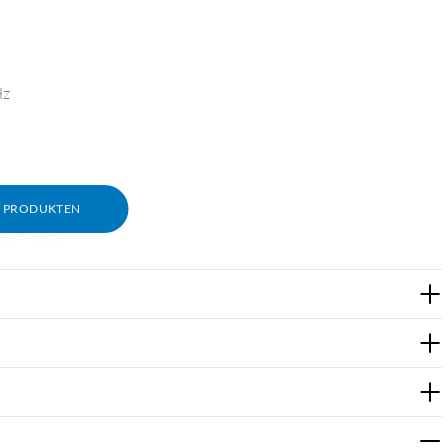
Hz
M PRODUKTEN
at)
SB-A-kabel