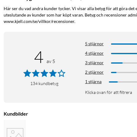
Här ser du vad andra kunder tycker. Vi visar alla betyg för att göra det 
uteslutande av kunder som har köpt varan. Betyg och recensioner admin
www.kjell.com/se/villkor/recensioner.
5 stjärnor
4
4 stjärnor
av 5
3 stjärnor
2 stjärnor
1 stjärna
134
kundbetyg
Klicka ovan för att filtrera
Kundbilder