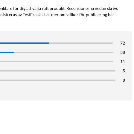
enklare för dig att välja rätt produkt. Recensionerna nedan skrivs
istreras av TestFreaks. Läs mer om villkor för publicering här
72
38
11
5
8