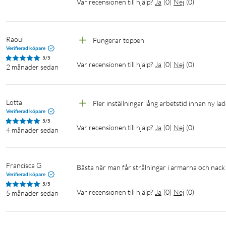
Var recensionen till hjälp?
Ja
(
0
)
Nej
(
0
)
Raoul
Fungerar toppen
Verifierad köpare
5/5
Var recensionen till hjälp?
Ja
(
0
)
Nej
(
0
)
2 månader sedan
Lotta
Fler inställningar lång arbetstid innan ny la
Verifierad köpare
5/5
Var recensionen till hjälp?
Ja
(
0
)
Nej
(
0
)
4 månader sedan
Francisca G
Bästa när man får strålningar i armarna och nac
Verifierad köpare
5/5
Var recensionen till hjälp?
Ja
(
0
)
Nej
(
0
)
5 månader sedan