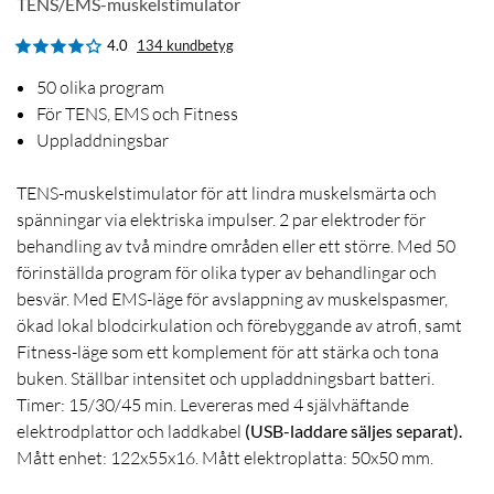
TENS/EMS-muskelstimulator
4.0
134 kundbetyg
50 olika program
För TENS, EMS och Fitness
Uppladdningsbar
TENS-muskelstimulator för att lindra muskelsmärta och
spänningar via elektriska impulser. 2 par elektroder för
behandling av två mindre områden eller ett större. Med 50
förinställda program för olika typer av behandlingar och
besvär. Med EMS-läge för avslappning av muskelspasmer,
ökad lokal blodcirkulation och förebyggande av atrofi, samt
Fitness-läge som ett komplement för att stärka och tona
buken. Ställbar intensitet och uppladdningsbart batteri.
Timer: 15/30/45 min. Levereras med 4 självhäftande
elektrodplattor och laddkabel
(USB-laddare säljes separat).
Mått enhet: 122x55x16. Mått elektroplatta: 50x50 mm.