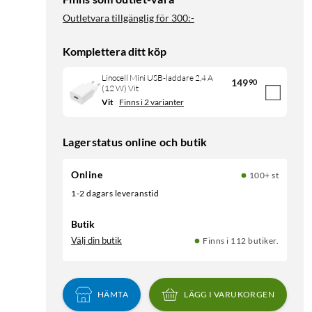
Outletvara tillgänglig för
300:-
Komplettera ditt köp
Linocell Mini USB-laddare 2,4 A
149
90
(12 W) Vit
Vit
Finns i 2 varianter
Lagerstatus online och butik
Online
100+ st
1-2 dagars leveranstid
Butik
Välj din butik
Finns i 112 butiker.
HÄMTA
LÄGG I VARUKORGEN