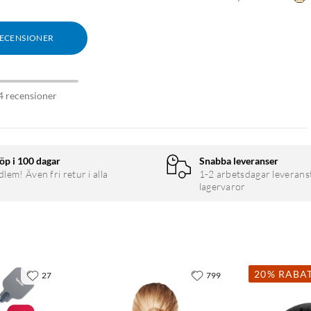
RECENSIONER
4 recensioner
öp i 100 dagar
Snabba leveranser
em! Även fri retur i alla
1-2 arbetsdagar leverans
lagervaror
20% RABA
27
799