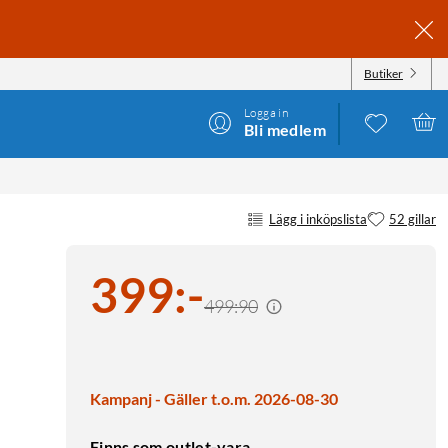
Butiker
Logga in
Bli medlem
Lägg i inköpslista
52 gillar
399
:
-
499:90
Kampanj - Gäller t.o.m. 2026-08-30
Finns som outlet-vara