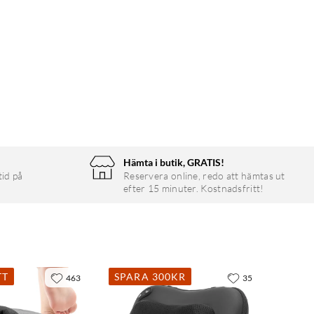
Hämta i butik, GRATIS!
tid på
Reservera online, redo att hämtas ut
efter 15 minuter. Kostnadsfritt!
TT
SPARA 300KR
463
35