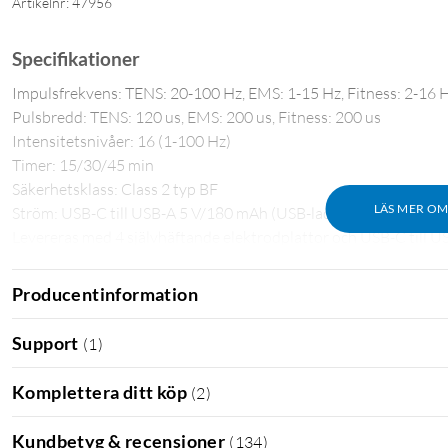
Artikelnr: 47956
Specifikationer
Impulsfrekvens: TENS: 20-100 Hz, EMS: 1-15 Hz, Fitness: 2-16 
Pulsbredd: TENS: 120 us, EMS: 200 us, Fitness: 200 us
Intensitetsnivåer: 16 (1-100 Hz)
Timer: 15/30/45 min
Säkerhetsklass: Class 2 typ BF
LÄS MER O
Ström: USB-C till USB-A 5 V/180 mAh (USB-laddare säljes separ
Levereras med 4 självhäftande elektrodplattor och USB-C till U
Producentinformation
Support
(
1
)
Komplettera ditt köp
(
2
)
Kundbetyg & recensioner
(
134
)