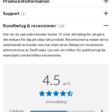
Producentinformation
Class:4
Miljögodkännanden: ROHS, REACH
Support
(
1
)
Hörselskydd barn
Hörsel barn
Skydda hörsel
Kundbetyg & recensioner
(
14
)
Här ser du vad andra kunder tycker. Vi visar alla betyg för att göra
det enklare för dig att välja rätt produkt. Recensionerna nedan skrivs
uteslutande av kunder som har köpt varan. Betyg och recensioner
administreras av TestFreaks. Läs mer om villkor för publicering här
www.kjell.com/se/villkor/recensioner.
4.5
av 5
14
kundbetyg
5 stjärnor
8