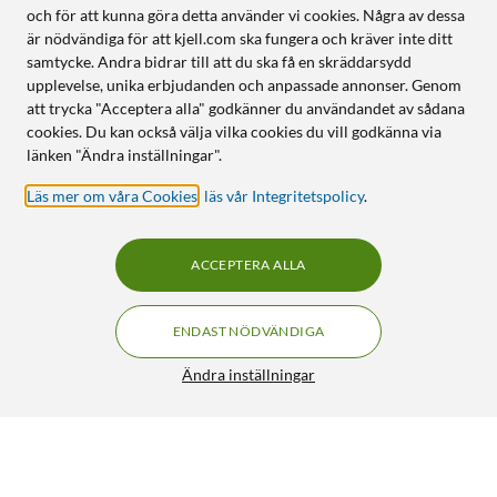
och för att kunna göra detta använder vi cookies. Några av dessa
är nödvändiga för att kjell.com ska fungera och kräver inte ditt
samtycke. Andra bidrar till att du ska få en skräddarsydd
upplevelse, unika erbjudanden och anpassade annonser. Genom
att trycka "Acceptera alla" godkänner du användandet av sådana
cookies. Du kan också välja vilka cookies du vill godkänna via
länken "Ändra inställningar".
Läs mer om våra Cookies
,
läs vår Integritetspolicy
.
ACCEPTERA ALLA
ENDAST NÖDVÄNDIGA
Ändra inställningar
Hellberg Junior Hörselskydd för barn Rosa
249:90
4.5/5