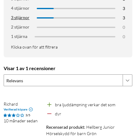
4 stjärnor
3
3 stjärnor
3
2 stjärnor
0
1 stjärna
0
Klicka ovan för att filtrera
Visar 1 av 1 recensioner
Relevans
Richard
bra ljuddämpning verkar det som
Verifierad köpare
dyr
3/5
10 månader sedan
Recenserad produkt:
Hellberg Junior 
Hörselskydd för barn Grön