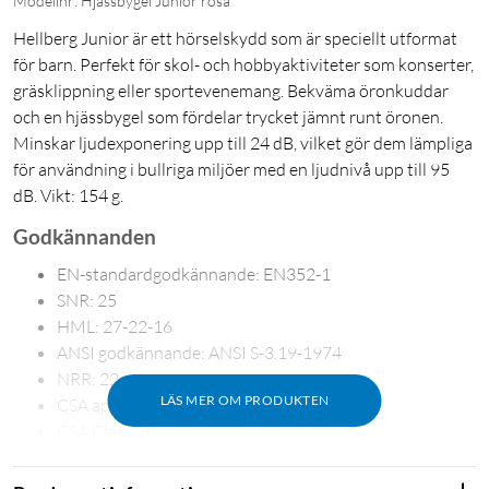
Modellnr: Hjässbygel Junior rosa
Hellberg Junior är ett hörselskydd som är speciellt utformat
för barn. Perfekt för skol- och hobbyaktiviteter som konserter,
gräsklippning eller sportevenemang. Bekväma öronkuddar
och en hjässbygel som fördelar trycket jämnt runt öronen.
Minskar ljudexponering upp till 24 dB, vilket gör dem lämpliga
för användning i bullriga miljöer med en ljudnivå upp till 95
dB. Vikt: 154 g.
Godkännanden
EN-standardgodkännande: EN352-1
SNR: 25
HML: 27-22-16
ANSI godkännande: ANSI S-3.19-1974
NRR: 22
LÄS MER OM PRODUKTEN
CSA approval: CSA Z94.2-02
CSA Class: B
AU/NZS approval: AU/NZS 1270:2002
SLC80: 23