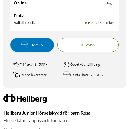
Online
Ej i lager
Butik
Välj din butik
Finns i 3 butiker.
HÄMTA
BEVAKA
Fri frakt från 599:-
Öppet köp i 100 dagar
Snabba leveranser
Hämta i butik, GRATIS!
Hellberg Junior Hörselskydd för barn Rosa
Hörselkåpor anpassade för barn