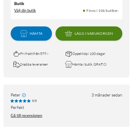
Butik
Välj din butik
Finns i 106 butiker.
HÄMTA
LÄGG I VARUKORGEN
Fri frakt från 599:-
Öppet köp i 100 dagar
Snabba leveranser
Hämta i butik, GRATIS!
Peter
3 månader sedan
5/5
Perfekt
Gå till recensionen