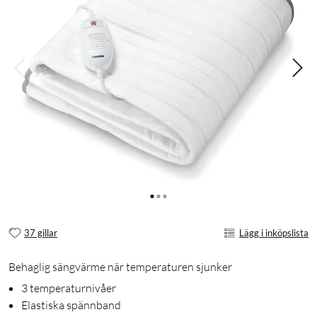
37 gillar
Lägg i inköpslista
Behaglig sängvärme när temperaturen sjunker
3 temperaturnivåer
Elastiska spännband