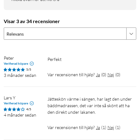
Storlek: 150x80 cm
Vikt: 900 g
Strömförsörjning: Ansluts till vägguttaget
Visar 3 av 34 recensioner
Effektförbrukning: 55–65 W
Relevans
Värmenivåer: 3
1
Oeko-Tex® Standard 100 är ett globalt certifieringssystem
som används vid tester av textilprodukter för att garantera att
Peter
Perfekt 
Verifierad köpare
produkterna inte innehåller några skadliga ämnen och att de
5/5
är säkra för människors hälsa. Testerna gäller alla led i
Var recensionen till hjälp?
Ja
(
0
)
Nej
(
0
)
3 månader sedan
produktionen, från råvaror till färdiga produkter, och omfattar
alla typer av tyger och tillbehör.
Lars Y
Jätteskön värme i sängen, har lagt den under 
Verifierad köpare
bäddmadrassen, det var inte så skönt att ha 
4/5
den direkt under lakanen. 
4 månader sedan
Var recensionen till hjälp?
Ja
(
1
)
Nej
(
1
)