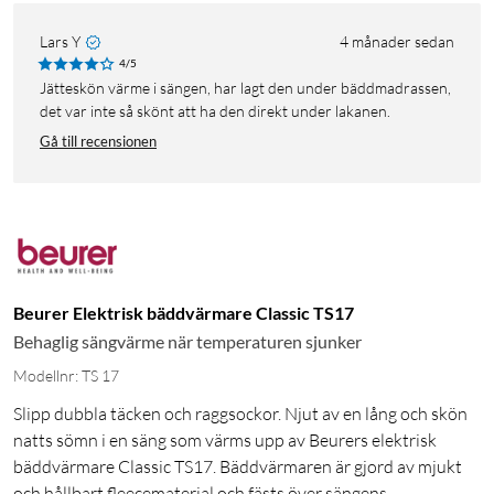
Lars Y
4 månader sedan
4/5
Jätteskön värme i sängen, har lagt den under bäddmadrassen,
det var inte så skönt att ha den direkt under lakanen.
Gå till recensionen
Beurer Elektrisk bäddvärmare Classic TS17
Behaglig sängvärme när temperaturen sjunker
Modellnr: TS 17
Slipp dubbla täcken och raggsockor. Njut av en lång och skön
natts sömn i en säng som värms upp av Beurers elektrisk
bäddvärmare Classic TS17. Bäddvärmaren är gjord av mjukt
och hållbart fleecematerial och fästs över sängens