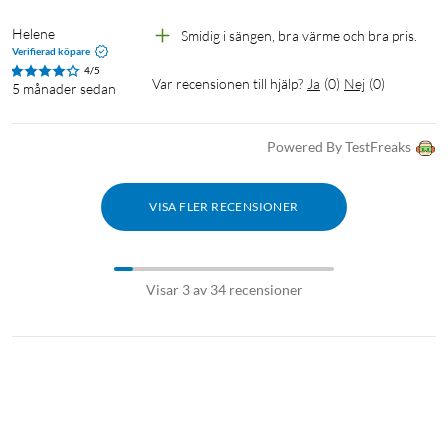
Helene
Smidig i sängen, bra värme och bra pris.
Verifierad köpare
4/5
Var recensionen till hjälp?
Ja
(
0
)
Nej
(
0
)
5 månader sedan
Powered By TestFreaks
VISA FLER RECENSIONER
Visar 3 av 34 recensioner