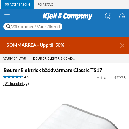
PRIVATPERSON
FÖRETAG
SOMMARREA - Upp till 50%
→
VÄRMEFILTAR
BEURER ELEKTRISK BÄDDVÄRMARE CLASSIC TS17
Beurer Elektrisk bäddvärmare Classic TS17
4.5
Artikelnr: 47973
(91 kundbetyg)