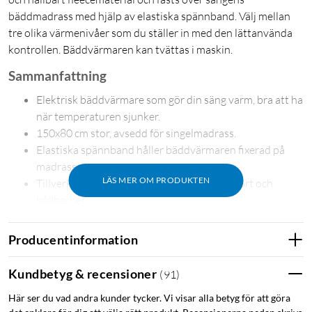
bäddmadrass med hjälp av elastiska spännband. Välj mellan
tre olika värmenivåer som du ställer in med den lättanvända
kontrollen. Bäddvärmaren kan tvättas i maskin.
Sammanfattning
Elektrisk bäddvärmare som gör din säng varm, bra att ha
när temperaturen sjunker.
150x80 cm stor, avsedd för singelmadrass.
Elastiska spännband håller bäddvärmaren fixerad på
madrassen.
LÄS MER OM PRODUKTEN
Tillverkad av mjukt fleecematerial för komfort och
hållbarhet.
1
Oeko-Tex Standard 100-certifierat material
.
3 temperaturnivåer som du ställer in med den
Producentinformation
lättanvända kontrollen.
Säkerhetsfunktion som automatiskt stänger av
Kundbetyg & recensioner
(
91
)
produkten vid risk för överhettning.
Här ser du vad andra kunder tycker. Vi visar alla betyg för att göra
Kan tvättas i maskin i 30 °C.