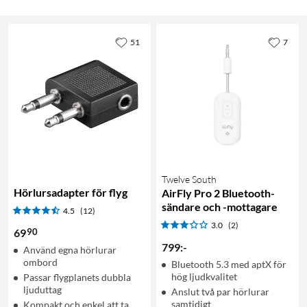
51
7
Twelve South
Hörlursadapter för flyg
AirFly Pro 2 Bluetooth-
sändare och -mottagare
4.5
(12)
3.0
(2)
90
69
799
:
-
Använd egna hörlurar
ombord
Bluetooth 5.3 med aptX för
hög ljudkvalitet
Passar flygplanets dubbla
ljuduttag
Anslut två par hörlurar
samtidigt
Kompakt och enkel att ta