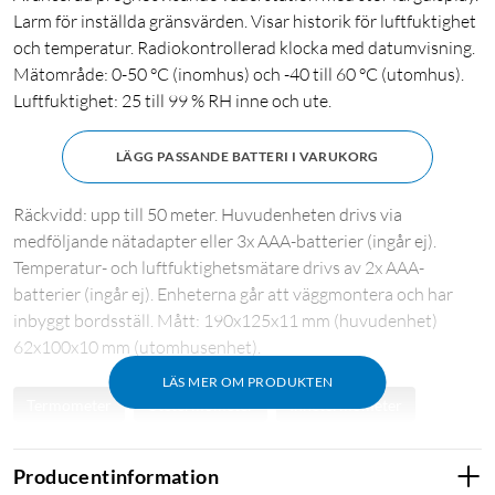
Larm för inställda gränsvärden. Visar historik för luftfuktighet
och temperatur. Radiokontrollerad klocka med datumvisning.
Mätområde: 0-50 °C (inomhus) och -40 till 60 °C (utomhus).
Luftfuktighet: 25 till 99 % RH inne och ute.
LÄGG PASSANDE BATTERI I VARUKORG
Räckvidd: upp till 50 meter. Huvudenheten drivs via
medföljande nätadapter eller 3x AAA-batterier (ingår ej).
Temperatur- och luftfuktighetsmätare drivs av 2x AAA-
batterier (ingår ej). Enheterna går att väggmontera och har
inbyggt bordsställ. Mått: 190x125x11 mm (huvudenhet)
62x100x10 mm (utomhusenhet).
LÄS MER OM PRODUKTEN
Termometer
Utetermometer
Innetermometer
Barometer
Producentinformation