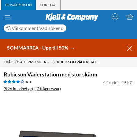
PRIVATPERSON
FÖRETAG
SOMMARREA - Upp till 50%
→
TRÅDLÖSA TERMOMETRAR
RUBICSON VÄDERSTATION MED STOR SKÄRM
Rubicson Väderstation med stor skärm
4.0
Artikelnr: 49102
(596 kundbetyg)
(7 frågor/svar)
|