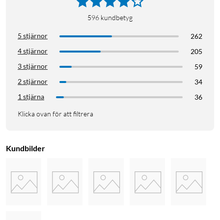
596
kundbetyg
5 stjärnor
262
4 stjärnor
205
3 stjärnor
59
2 stjärnor
34
1 stjärna
36
Klicka ovan för att filtrera
Kundbilder