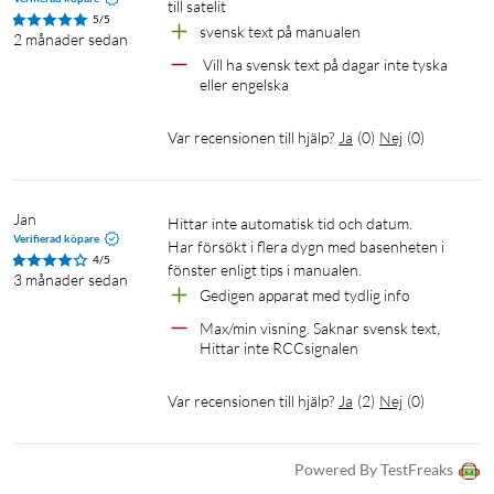
till satelit
5/5
svensk text på manualen
2 månader sedan
 Vill ha svensk text på dagar inte tyska 
eller engelska
Var recensionen till hjälp?
Ja
(
0
)
Nej
(
0
)
Jan
Hittar inte automatisk tid och datum.

Verifierad köpare
Har försökt i flera dygn med basenheten i 
4/5
fönster enligt tips i manualen.
3 månader sedan
Gedigen apparat med tydlig info
Max/min visning. Saknar svensk text, 
Hittar inte RCCsignalen
Var recensionen till hjälp?
Ja
(
2
)
Nej
(
0
)
Powered By TestFreaks