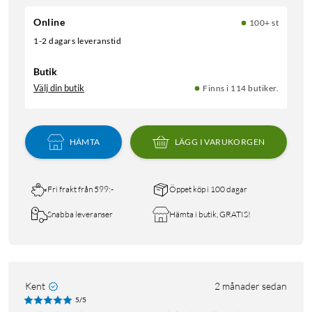
Online
100+ st
1-2 dagars leveranstid
Butik
Välj din butik
Finns i 114 butiker.
HÄMTA
LÄGG I VARUKORGEN
Fri frakt från 599:-
Öppet köp i 100 dagar
Snabba leveranser
Hämta i butik, GRATIS!
Kent
2 månader sedan
5/5