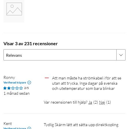
Visar 3 av 231 recensioner
Relevans
Ronny
Att man måste ha strömkabel i för att se 
Verifierad köpare
utan att trycka, Inga dagar på svenska 
och utetemperatur som bara blinkar
2/5
1 månad sedan
Var recensionen till hjälp?
Ja
(
2
)
Nej
(
1
)
Kent
Tydlig Skärm lätt att sätta upp direktkopling 
Verifierad köpare