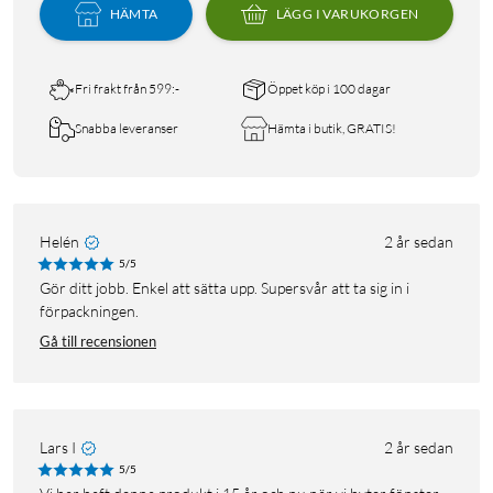
HÄMTA
LÄGG I VARUKORGEN
Fri frakt från 599:-
Öppet köp i 100 dagar
Snabba leveranser
Hämta i butik, GRATIS!
Helén
2 år sedan
5/5
Gör ditt jobb. Enkel att sätta upp. Supersvår att ta sig in i
förpackningen.
Gå till recensionen
Lars I
2 år sedan
5/5