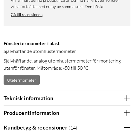
Vi har haft denna produkt i 15 år och nu när vi byter fönster
vill vi fortsätta med en ny av samma sort. Den bästa!
Gå till recensionen
Fönstertermometer i plast
Självhäftande utomhustermometer
Självhäftande, analog utomhustermometer för montering
utanför fönster. Mätområde: -50 till 50 °C.
Utetermometer
Teknisk information
Producentinformation
Kundbetyg & recensioner
(
14
)