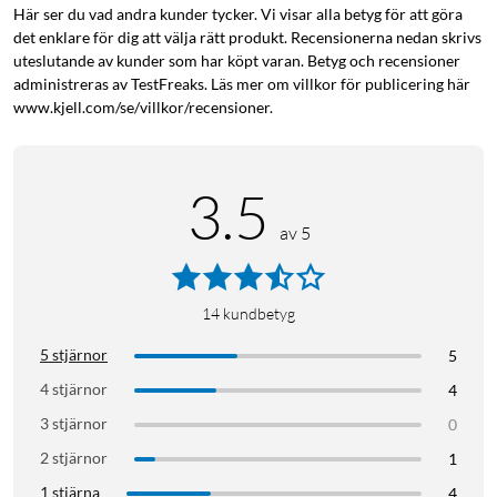
Här ser du vad andra kunder tycker. Vi visar alla betyg för att göra
det enklare för dig att välja rätt produkt. Recensionerna nedan skrivs
uteslutande av kunder som har köpt varan. Betyg och recensioner
administreras av TestFreaks. Läs mer om villkor för publicering här
www.kjell.com/se/villkor/recensioner.
3.5
av 5
14
kundbetyg
5 stjärnor
5
4 stjärnor
4
3 stjärnor
0
2 stjärnor
1
1 stjärna
4