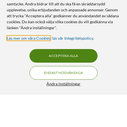
samtycke. Andra bidrar till att du ska få en skräddarsydd
upplevelse, unika erbjudanden och anpassade annonser. Genom
att trycka "Acceptera alla" godkänner du användandet av sådana
cookies. Du kan också välja vilka cookies du vill godkänna via
länken "Ändra inställningar".
Läs mer om våra Cookies
,
läs vår Integritetspolicy
.
ACCEPTERA ALLA
ENDAST NÖDVÄNDIGA
Ändra inställningar
Fönstertermometer i plast
79:90
3.5/5
HÄMTA
LÄGG I VARUKORGEN