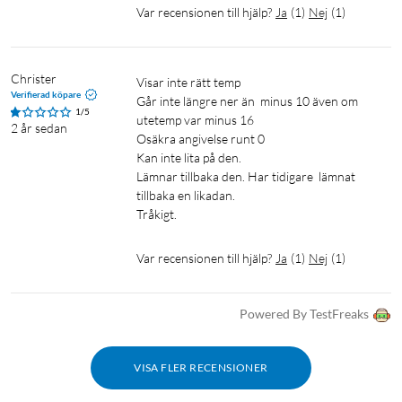
Var recensionen till hjälp?
Ja
(
1
)
Nej
(
1
)
Christer
Visar inte rätt temp

Verifierad köpare
Går inte längre ner än  minus 10 även om 
1/5
utetemp var minus 16

2 år sedan
Osäkra angivelse runt 0

Kan inte lita på den.

Lämnar tillbaka den. Har tidigare  lämnat 
tillbaka en likadan.

Tråkigt.
Var recensionen till hjälp?
Ja
(
1
)
Nej
(
1
)
Powered By TestFreaks
VISA FLER RECENSIONER