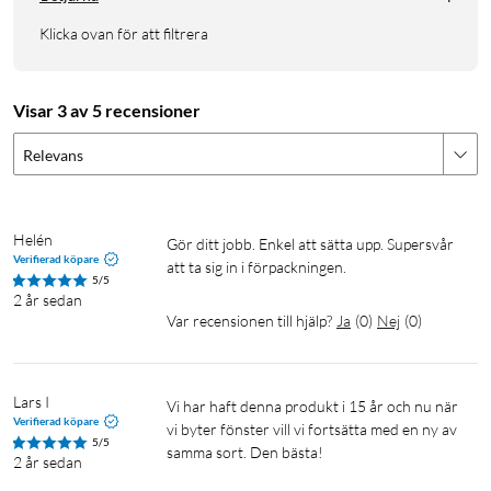
Klicka ovan för att filtrera
Visar 3 av 5 recensioner
Relevans
Helén
Gör ditt jobb. Enkel att sätta upp. Supersvår 
Verifierad köpare
att ta sig in i förpackningen. 
5/5
2 år sedan
Var recensionen till hjälp?
Ja
(
0
)
Nej
(
0
)
Lars I
Vi har haft denna produkt i 15 år och nu när 
Verifierad köpare
vi byter fönster vill vi fortsätta med en ny av 
5/5
2 år sedan