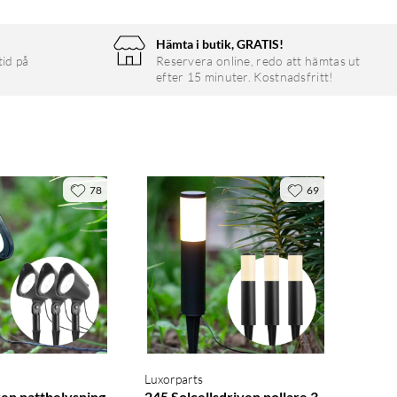
Hämta i butik, GRATIS!
tid på
Reservera online, redo att hämtas ut
efter 15 minuter. Kostnadsfritt!
78
69
Luxorparts
ven nattbelysning
245 Solcellsdriven pollare 3-