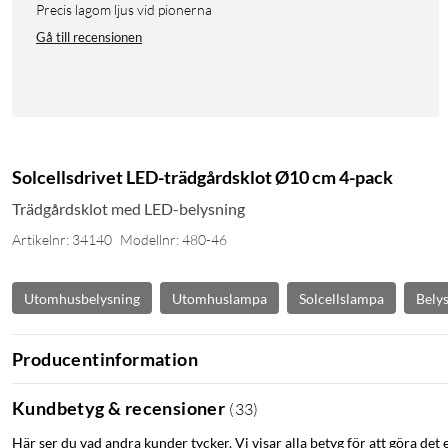
Precis lagom ljus vid pionerna
Gå till recensionen
Solcellsdrivet LED-trädgårdsklot Ø10 cm 4-pack
Trädgårdsklot med LED-belysning
Artikelnr: 34140
Modellnr: 480-46
Utomhusbelysning
Utomhuslampa
Solcellslampa
Belys
Producentinformation
Kundbetyg & recensioner
(
33
)
Här ser du vad andra kunder tycker. Vi visar alla betyg för att göra det 