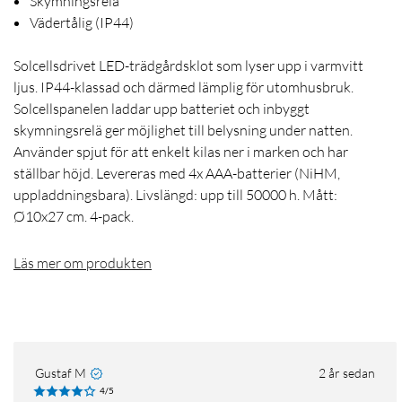
Skymningsrelä
Vädertålig (IP44)
Solcellsdrivet LED-trädgårdsklot som lyser upp i varmvitt
ljus. IP44-klassad och därmed lämplig för utomhusbruk.
Solcellspanelen laddar upp batteriet och inbyggt
skymningsrelä ger möjlighet till belysning under natten.
Använder spjut för att enkelt kilas ner i marken och har
ställbar höjd. Levereras med 4x AAA-batterier (NiHM,
uppladdningsbara). Livslängd: upp till 50000 h. Mått:
Ø10x27 cm. 4-pack.
Läs mer om produkten
Gustaf M
2 år sedan
4/5