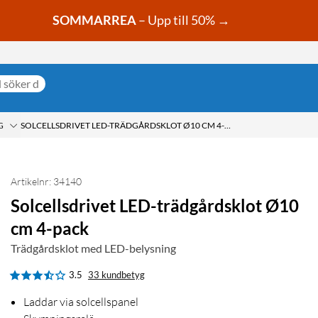
SOMMARREA
– Upp till 50% →
G
SOLCELLSDRIVET LED-TRÄDGÅRDSKLOT Ø10 CM 4-PACK
Artikelnr: 34140
Solcellsdrivet LED-trädgårdsklot Ø10
cm 4-pack
Trädgårdsklot med LED-belysning
3.5
33 kundbetyg
Laddar via solcellspanel