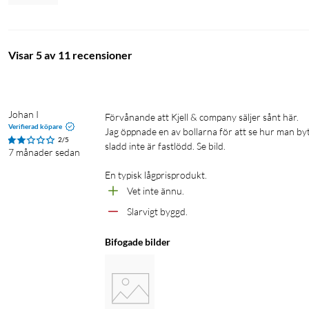
Visar 5 av 11 recensioner
Johan I
Förvånande att Kjell & company säljer sånt här.

Verifierad köpare
Jag öppnade en av bollarna för att se hur man byt
2/5
sladd inte är fastlödd. Se bild. 

7 månader sedan
En typisk lågprisprodukt. 
Vet inte ännu. 
Slarvigt byggd. 
Bifogade bilder