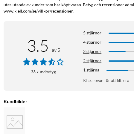
uteslutande av kunder som har köpt varan. Betyg och recensioner admin
www.kjell.com/se/villkor/recensioner.
5 stjärnor
3.5
4 stjärnor
av 5
3 stjärnor
2 stjärnor
1 stjärna
33
kundbetyg
Klicka ovan för att filtrera
Kundbilder