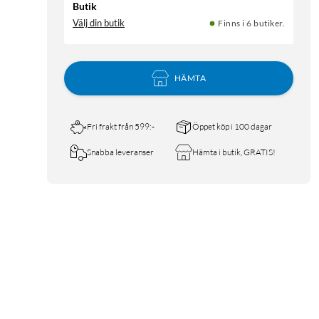
Butik
Välj din butik
Finns i 6 butiker.
HÄMTA
Fri frakt från 599:-
Öppet köp i 100 dagar
Snabba leveranser
Hämta i butik, GRATIS!