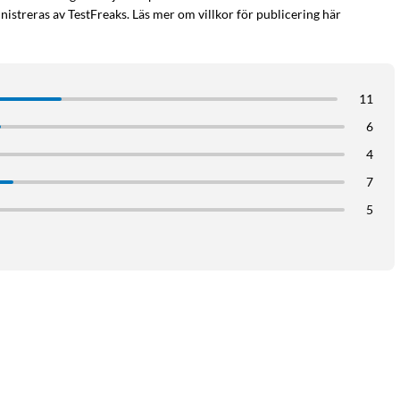
istreras av TestFreaks. Läs mer om villkor för publicering här
11
6
4
7
5