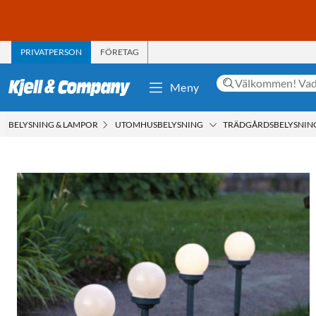
PRIVATPERSON
FÖRETAG
Meny
BELYSNING & LAMPOR
UTOMHUSBELYSNING
TRÄDGÅRDSBELYSNIN