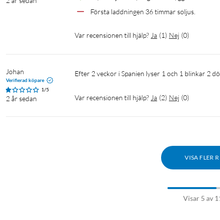
2 år sedan
Första laddningen 36 timmar soljus.
Var recensionen till hjälp?
Ja
(
1
)
Nej
(
0
)
Johan
Efter 2 veckor i Spanien lyser 1 och 1 blinkar 2 d
Verifierad köpare
1/5
Var recensionen till hjälp?
Ja
(
2
)
Nej
(
0
)
2 år sedan
VISA FLER 
Visar 5 av 1