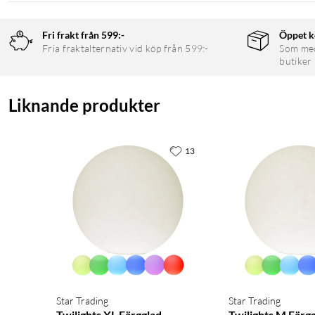
Fri frakt från 599:-
Öppet k
Fria fraktalternativ vid köp från 599:-
Som medl
butiker
Liknande produkter
13
Star Trading
Star Trading
Twilights XL Färgglad
Twilights M Färg