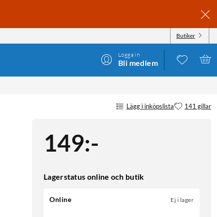
Butiker
Logga in
Bli medlem
Lägg i inköpslista
141 gillar
149
:
-
Lagerstatus online och butik
Online
Ej i lager