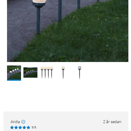
Anita
2 år sedan
5/5