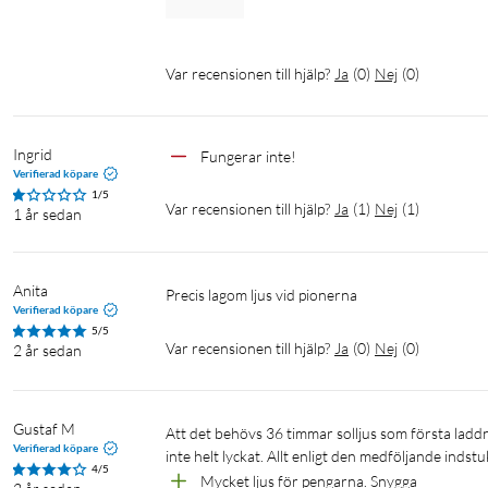
Var recensionen till hjälp?
Ja
(
0
)
Nej
(
0
)
Ingrid
Fungerar inte!
Verifierad köpare
1/5
Var recensionen till hjälp?
Ja
(
1
)
Nej
(
1
)
1 år sedan
Anita
Precis lagom ljus vid pionerna
Verifierad köpare
5/5
Var recensionen till hjälp?
Ja
(
0
)
Nej
(
0
)
2 år sedan
Gustaf M
Att det behövs 36 timmar solljus som första laddning och att den då måste vara avstängd under den mörka tiden känns 
Verifierad köpare
inte helt lyckat. Allt enligt den medföljande indst
4/5
Mycket ljus för pengarna. Snygga