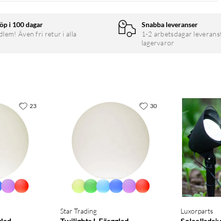
öp i 100 dagar
Snabba leveranser
em! Även fri retur i alla
1-2 arbetsdagar leverans
lagervaror
23
30
Star Trading
Luxorparts
glad
Twilights L Färgglad
Solcellsdri