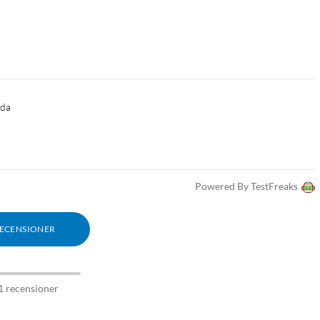
öda 
Powered By TestFreaks
RECENSIONER
1 recensioner