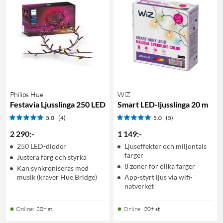
Philips Hue
WiZ
Festavia Ljusslinga 250 LED
Smart LED-ljusslinga 20 m
5.0
(4)
5.0
(5)
2 290
:
-
1 149
:
-
250 LED-dioder
Ljuseffekter och miljontals
färger
Justera färg och styrka
8 zoner för olika färger
Kan synkroniseras med
musik (kräver Hue Bridge)
App-styrt ljus via wifi-
nätverket
Online
:
20+ st
Online
:
20+ st