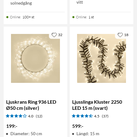
vitt
solnedgång
Online
:
100+ st
Online
:
1 st
32
18
Ljuskrans Ring 936 LED
Ljusslinga Kluster 2250
Ø50 cm (silver)
LED 15 m (svart)
4.0
(12)
4.5
(37)
199
:
-
599
:
-
Diameter: 50 cm
Längd: 15 m