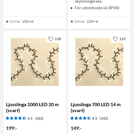
skymningsrelä
För utomhusbruk (IP44)
Online
:
100+ st
Online
:
100+ st
118
129
Ljusslinga 1000 LED 20 m
Ljusslinga 700 LED 14 m
(svart)
(svart)
4.5
(282)
4.5
(342)
199
:
-
149
:
-