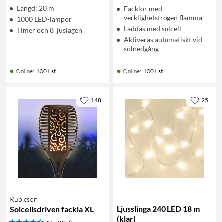
Längd: 20 m
Facklor med
verklighetstrogen flamma
1000 LED-lampor
Laddas med solcell
Timer och 8 ljuslägen
Aktiveras automatiskt vid
solnedgång
Online
:
100+ st
Online
:
100+ st
148
25
Rubicson
Ljusslinga 240 LED 18 m
Solcellsdriven fackla XL
(klar)