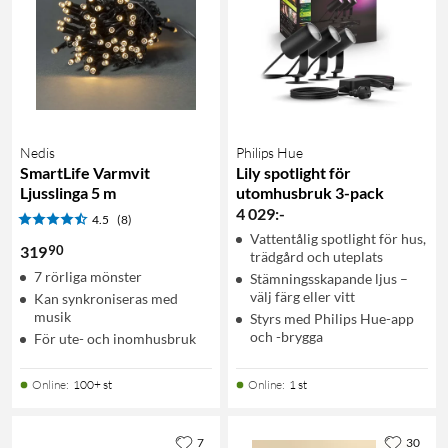
Nedis
Philips Hue
SmartLife Varmvit
Lily spotlight för
Ljusslinga 5 m
utomhusbruk 3-pack
4 029
:
-
4.5
(8)
Vattentålig spotlight för hus,
90
319
trädgård och uteplats
7 rörliga mönster
Stämningsskapande ljus –
välj färg eller vitt
Kan synkroniseras med
musik
Styrs med Philips Hue-app
och -brygga
För ute- och inomhusbruk
Online
:
100+ st
Online
:
1 st
7
30