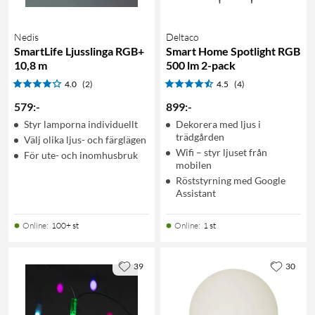
Nedis
Deltaco
SmartLife Ljusslinga RGB+
Smart Home Spotlight RGB
10,8 m
500 lm 2-pack
4.0
(2)
4.5
(4)
579
:
-
899
:
-
Styr lamporna individuellt
Dekorera med ljus i
trädgården
Välj olika ljus- och färglägen
Wifi – styr ljuset från
För ute- och inomhusbruk
mobilen
Röststyrning med Google
Assistant
Online
:
100+ st
Online
:
1 st
39
30