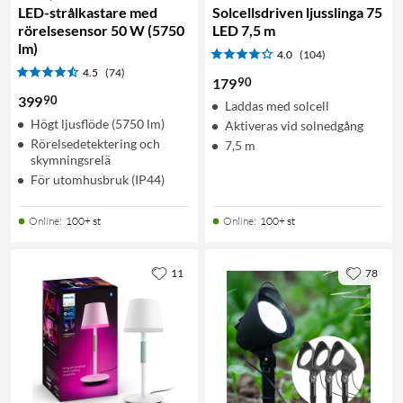
LED-strålkastare med
Solcellsdriven ljusslinga 75
rörelsesensor 50 W (5750
LED 7,5 m
lm)
4.0
(104)
4.5
(74)
90
179
90
399
Laddas med solcell
Högt ljusflöde (5750 lm)
Aktiveras vid solnedgång
Rörelsedetektering och
7,5 m
skymningsrelä
För utomhusbruk (IP44)
Online
:
100+ st
Online
:
100+ st
11
78