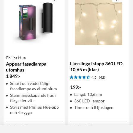
Philips Hue
Ljusslinga Istapp 360 LED
Appear fasadlampa
10,65 m (klar)
utomhus
1 849
:
-
4.5
(42)
Smart och vädertålig
199
:
-
fasadlampa av aluminium
Längd: 10,65 m
Stämningsskapande ljus i
färg eller vitt
360 LED-lampor
Styrs med Philips Hue-app
Timer och 8 ljuslägen
och -brygga
Online
:
5+ st
Online
:
Ej i lager