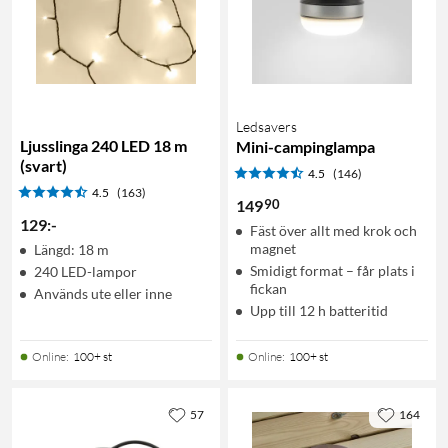
Ledsavers
Ljusslinga 240 LED 18 m
Mini-campinglampa
(svart)
4.5
(146)
4.5
(163)
90
149
129
:
-
Fäst över allt med krok och
magnet
Längd: 18 m
Smidigt format – får plats i
240 LED-lampor
fickan
Används ute eller inne
Upp till 12 h batteritid
Online
:
100+ st
Online
:
100+ st
57
164