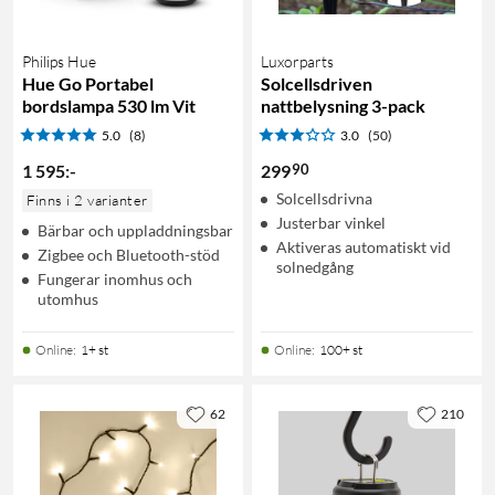
Philips Hue
Luxorparts
Hue Go Portabel
Solcellsdriven
bordslampa 530 lm Vit
nattbelysning 3-pack
5.0
(8)
3.0
(50)
90
1 595
:
-
299
Solcellsdrivna
Finns i 2 varianter
Justerbar vinkel
Bärbar och uppladdningsbar
Aktiveras automatiskt vid
Zigbee och Bluetooth-stöd
solnedgång
Fungerar inomhus och
utomhus
Online
:
1+ st
Online
:
100+ st
62
210