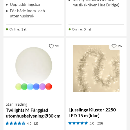
Uppladdningsbar
musik (kräver Hue Bridge)
För både inom- och
utomhusbruk
Online
:
1 st
Online
:
5+ st
23
26
Star Trading
Ljusslinga Kluster 2250
Twilights M Färgglad
LED 15 m (klar)
utomhusbelysning Ø30 cm
5.0
(28)
4.5
(2)