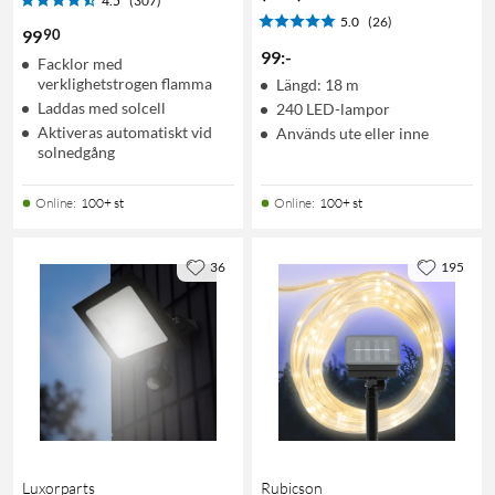
4.5
(307)
5.0
(26)
90
99
99
:
-
Facklor med
verklighetstrogen flamma
Längd: 18 m
Laddas med solcell
240 LED-lampor
Aktiveras automatiskt vid
Används ute eller inne
solnedgång
Online
:
100+ st
Online
:
100+ st
36
195
Luxorparts
Rubicson