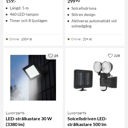
159
:
-
90
299
Längd: 5 m
Solcellsdrivna
460 LED-lampor
Stilren design
Timer och 8 ljuslägen
Aktiveras automatiskt vid
solnedgång
Online
:
100+ st
Online
:
20+ st
28
228
Luxorparts
Luxorparts
LED-strålkastare 30 W
Solcellsdriven LED-
(3380 lm)
strålkastare 500 lm