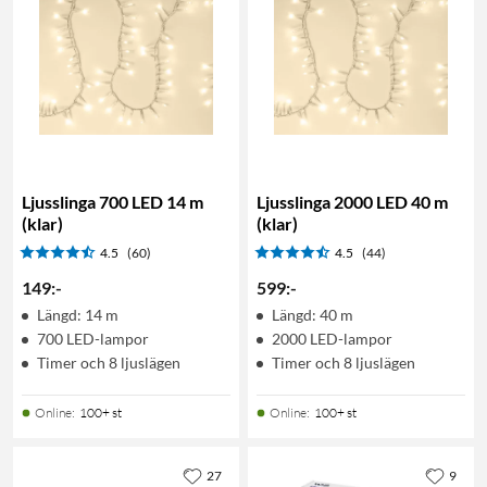
Ljusslinga 700 LED 14 m
Ljusslinga 2000 LED 40 m
(klar)
(klar)
4.5
(60)
4.5
(44)
149
:
-
599
:
-
Längd: 14 m
Längd: 40 m
700 LED-lampor
2000 LED-lampor
Timer och 8 ljuslägen
Timer och 8 ljuslägen
Online
:
100+ st
Online
:
100+ st
27
9