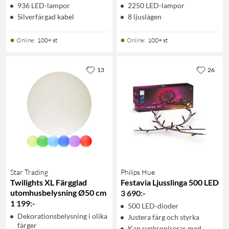
936 LED-lampor
2250 LED-lampor
Silverfärgad kabel
8 ljuslägen
Online
:
100+ st
Online
:
100+ st
13
26
Star Trading
Philips Hue
Twilights XL Färgglad
Festavia Ljusslinga 500 LED
utomhusbelysning Ø50 cm
3 690
:
-
1 199
:
-
500 LED-dioder
Dekorationsbelysning i olika
Justera färg och styrka
färger
Kan synkroniseras med