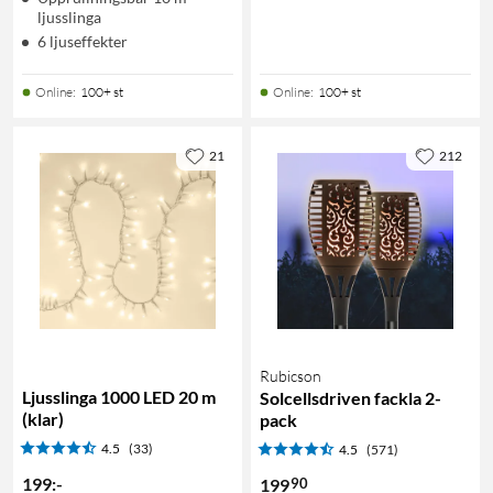
ljusslinga
6 ljuseffekter
Online
:
100+ st
Online
:
100+ st
21
212
Rubicson
Ljusslinga 1000 LED 20 m
Solcellsdriven fackla 2-
(klar)
pack
4.5
(33)
4.5
(571)
199
:
-
90
199