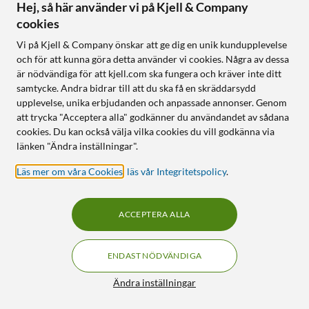
Hej, så här använder vi på Kjell & Company
cookies
103
44
Vi på Kjell & Company önskar att ge dig en unik kundupplevelse
och för att kunna göra detta använder vi cookies. Några av dessa
är nödvändiga för att kjell.com ska fungera och kräver inte ditt
samtycke. Andra bidrar till att du ska få en skräddarsydd
upplevelse, unika erbjudanden och anpassade annonser. Genom
att trycka "Acceptera alla" godkänner du användandet av sådana
cookies. Du kan också välja vilka cookies du vill godkänna via
länken "Ändra inställningar".
Luxorparts
Nedis
Läs mer om våra Cookies
,
läs vår Integritetspolicy
.
Ljusprojektor Högtid
SmartLife Varmvit
Ljusslinga 10 m
4.0
(135)
4.5
(19)
ACCEPTERA ALLA
279
:
-
90
359
8 häftiga effekter med olika
figurer
7 rörliga mönster
ENDAST NÖDVÄNDIGA
För inom- och utomhusbruk
Kan synkroniseras med
(IP44)
musik
Filter
Ändra inställningar
Inbyggd timer
För ute- och inomhusbruk