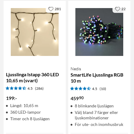
281
22
Nedis
Ljusslinga Istapp 360 LED
SmartLife Ljusslinga RGB
10,65 m (svart)
10 m
4.5
(286)
4.5
(10)
199
:
-
90
459
Längd: 10,65 m
8 blinkande ljuslägen
360 LED-lampor
Välj bland 7 färger eller
ljuskombinationer
Timer och 8 ljuslägen
För ute- och inomhusbruk