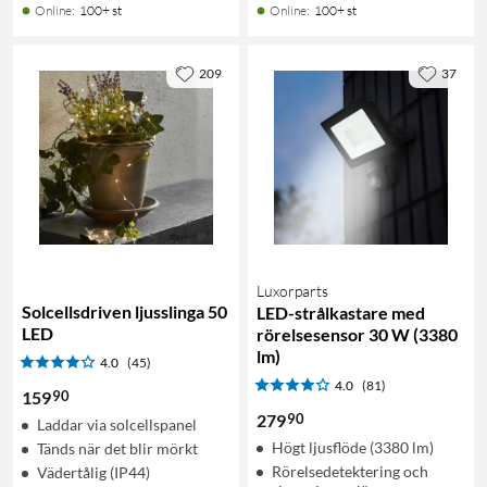
Online
:
100+ st
Online
:
100+ st
209
37
Luxorparts
Solcellsdriven ljusslinga 50
LED-strålkastare med
LED
rörelsesensor 30 W (3380
lm)
4.0
(45)
4.0
(81)
90
159
90
279
Laddar via solcellspanel
Högt ljusflöde (3380 lm)
Tänds när det blir mörkt
Rörelsedetektering och
Vädertålig (IP44)