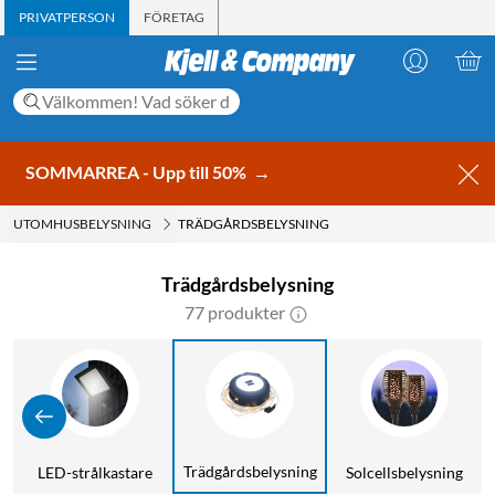
PRIVATPERSON
FÖRETAG
SOMMARREA - Upp till 50%
→
UTOMHUSBELYSNING
TRÄDGÅRDSBELYSNING
Trädgårdsbelysning
77 produkter
Trädgårdsbelysning
g
LED-strålkastare
Solcellsbelysning