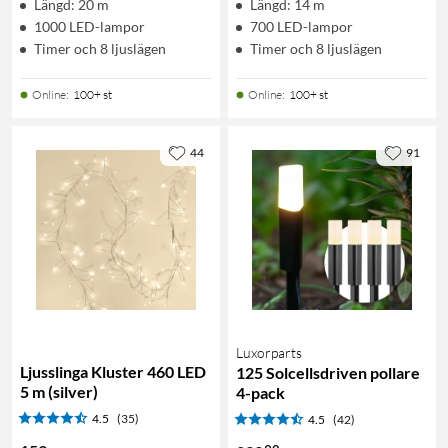
Längd: 20 m
Längd: 14 m
1000 LED-lampor
700 LED-lampor
Timer och 8 ljuslägen
Timer och 8 ljuslägen
Online
:
100+ st
Online
:
100+ st
44
91
Luxorparts
Ljusslinga Kluster 460 LED
125 Solcellsdriven pollare
5 m (silver)
4-pack
4.5
(35)
4.5
(42)