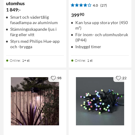
utomhus
4.0
(27)
1 849
:
-
90
399
Smart och vädertålig
fasadlampa av aluminium
Kan lysa upp stora ytor (450
m²)
Stämningsskapande ljus i
färg eller vitt
För inom- och utomhusbruk
(IP44)
Styrs med Philips Hue-app
och -brygga
Inbyggd timer
Online
:
1+ st
Online
:
1 st
98
22