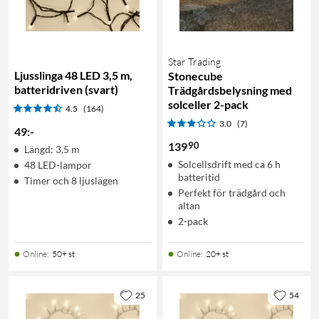
Star Trading
Ljusslinga 48 LED 3,5 m,
Stonecube
batteridriven (svart)
Trädgårdsbelysning med
solceller 2-pack
4.5
(164)
3.0
(7)
49
:
-
90
139
Längd: 3,5 m
Solcellsdrift med ca 6 h
48 LED-lampor
batteritid
Timer och 8 ljuslägen
Perfekt för trädgård och
altan
2-pack
Online
:
50+ st
Online
:
20+ st
25
54