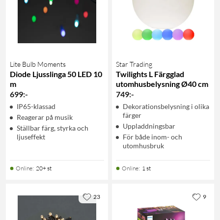
Lite Bulb Moments
Star Trading
Diode Ljusslinga 50 LED 10
Twilights L Färgglad
m
utomhusbelysning Ø40 cm
699
:
-
749
:
-
IP65-klassad
Dekorationsbelysning i olika
färger
Reagerar på musik
Uppladdningsbar
Ställbar färg, styrka och
ljuseffekt
För både inom- och
utomhusbruk
Online
:
20+ st
Online
:
1 st
23
9