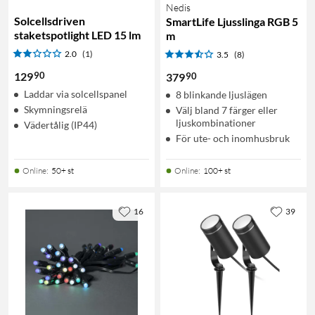
Nedis
Solcellsdriven
SmartLife Ljusslinga RGB 5
staketspotlight LED 15 lm
m
2.0
(1)
3.5
(8)
90
129
90
379
Laddar via solcellspanel
8 blinkande ljuslägen
Skymningsrelä
Välj bland 7 färger eller
ljuskombinationer
Vädertålig (IP44)
För ute- och inomhusbruk
Online
:
50+ st
Online
:
100+ st
16
39