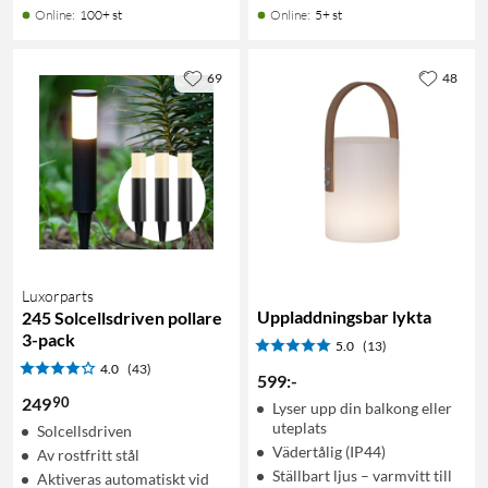
Online
:
100+ st
Online
:
5+ st
69
48
Luxorparts
Uppladdningsbar lykta
245 Solcellsdriven pollare
3-pack
5.0
(13)
4.0
(43)
599
:
-
90
249
Lyser upp din balkong eller
uteplats
Solcellsdriven
Vädertålig (IP44)
Av rostfritt stål
Ställbart ljus – varmvitt till
Aktiveras automatiskt vid