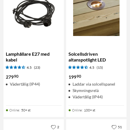
Lamphållare E27 med
Solcellsdriven
kabel
altanspotlight LED
4.5
(23)
4.5
(15)
90
90
279
199
Vädertålig (IP44)
Laddar via solcellspanel
Skymningsrelä
Vädertålig (IP44)
Online
:
50+ st
Online
:
100+ st
2
51