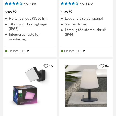
4.0
(14)
4.0
(170)
90
90
249
399
Högt ljusflöde (3380 lm)
Laddar via solcellspanel
Tål snö och kraftigt regn
Ställbar timer
(IP65)
Lämplig för utomhusbruk
Integrerad fäste för
(IP44)
montering
Online
:
100+ st
Online
:
100+ st
15
84