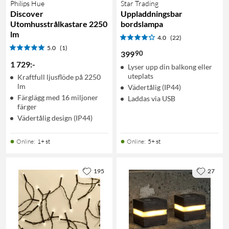
Philips Hue
Star Trading
Discover
Uppladdningsbar
Utomhusstrålkastare 2250
bordslampa
lm
4.0
(22)
5.0
(1)
90
399
1 729
:
-
Lyser upp din balkong eller
uteplats
Kraftfull ljusflöde på 2250
lm
Vädertålig (IP44)
Färglägg med 16 miljoner
Laddas via USB
färger
Vädertålig design (IP44)
Online
:
1+ st
Online
:
5+ st
195
27