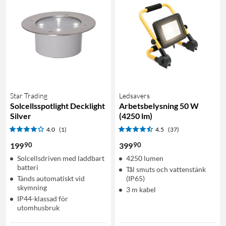
Star Trading
Ledsavers
Solcellsspotlight Decklight
Arbetsbelysning 50 W
Silver
(4250 lm)
4.0
(1)
4.5
(37)
90
90
199
399
Solcellsdriven med laddbart
4250 lumen
batteri
Tål smuts och vattenstänk
Tänds automatiskt vid
(IP65)
skymning
3 m kabel
IP44-klassad för
utomhusbruk