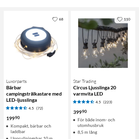
68
110
Luxorparts
Star Trading
Bärbar
Circus Ljusslinga 20
campingstrålkastare med
varmvita LED
LED-ljusslinga
4.5
(223)
4.5
(72)
90
399
90
199
För både inom- och
utomhusbruk
Kompakt, bärbar och
laddbar
8,5 m lång
Upprullningsbar 10 m