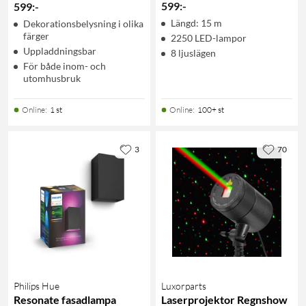
599
:
-
599
:
-
Längd: 15 m
Dekorationsbelysning i olika
färger
2250 LED-lampor
Uppladdningsbar
8 ljuslägen
För både inom- och
utomhusbruk
Online
:
1 st
Online
:
100+ st
3
70
Philips Hue
Luxorparts
Resonate fasadlampa
Laserprojektor Regnshow