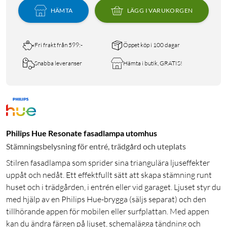
HÄMTA
LÄGG I VARUKORGEN
Fri frakt från 599:-
Öppet köp i 100 dagar
Snabba leveranser
Hämta i butik, GRATIS!
Philips Hue Resonate fasadlampa utomhus
Stämningsbelysning för entré, trädgård och uteplats
Stilren fasadlampa som sprider sina triangulära ljuseffekter
uppåt och nedåt. Ett effektfullt sätt att skapa stämning runt
huset och i trädgården, i entrén eller vid garaget. Ljuset styr du
med hjälp av en Philips Hue-brygga (säljs separat) och den
tillhörande appen för mobilen eller surfplattan. Med appen
kan du ändra färgen på ljuset, schemalägga tändning och