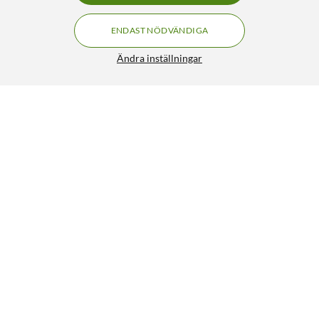
ENDAST NÖDVÄNDIGA
Ändra inställningar
Philips Hue Resonate fasadlampa utomhus
FRI FRAKT
1 849:-
HÄMTA
LÄGG I VARUKORGEN
Liknande produkter