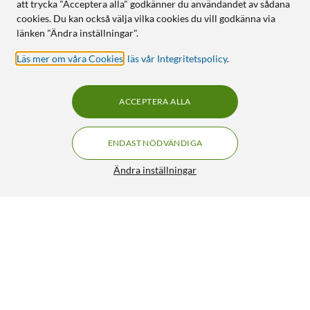
att trycka "Acceptera alla" godkänner du användandet av sådana
cookies. Du kan också välja vilka cookies du vill godkänna via
länken "Ändra inställningar".
Läs mer om våra Cookies
,
läs vår Integritetspolicy
.
ACCEPTERA ALLA
ENDAST NÖDVÄNDIGA
Ändra inställningar
Ljuskrans Ring 936 LED Ø50 cm (silver)
199:-
4/5
HÄMTA
LÄGG I VARUKORGEN