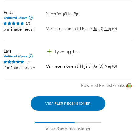
Frida
Superfin, jättenöjd
Verifierad köpare
5/5
Var recensionen till hjälp?
Ja
(
0
)
Nej
(
0
)
6 månader sedan
Lars
Lyser upp bra
Verifierad köpare
5/5
Var recensionen till hjälp?
Ja
(
0
)
Nej
(
0
)
7 månader sedan
Powered By TestFreaks
VISA FLER RECENSIONER
Visar 3 av 5 recensioner