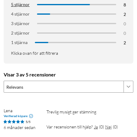
5 stjärnor
8
4 stjärnor
2
3 stjärnor
0
2 stjärnor
0
1 stjärna
2
Klicka ovan för att filtrera
Visar 3 av 5 recensioner
Relevans
Lena
Trevlig mysigt ger stämning 
Verifierad köpare
5/5
Var recensionen till hjälp?
Ja
(
0
)
Nej
(
0
)
6 månader sedan