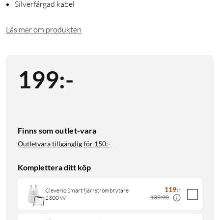
Silverfärgad kabel
Läs mer om produkten
199
:
-
Finns som outlet-vara
Outletvara tillgänglig för
150:-
Komplettera ditt köp
119
:
-
Cleverio Smart fjärrströmbrytare
139:90
2300 W