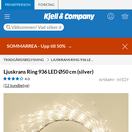
PRIVATPERSON
FÖRETAG
SOMMARREA - Upp till 50%
→
TRÄDGÅRDSBELYSNING
LJUSKRANS RING 936 LED Ø50 CM (SILVER)
Ljuskrans Ring 936 LED Ø50 cm (silver)
4.0
Artikelnr: 66529
(12 kundbetyg)