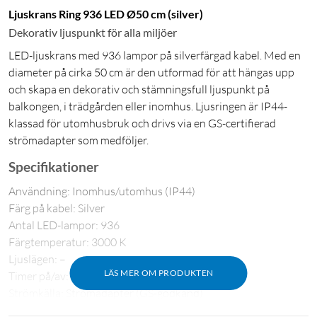
Ljuskrans Ring 936 LED Ø50 cm (silver)
Dekorativ ljuspunkt för alla miljöer
LED-ljuskrans med 936 lampor på silverfärgad kabel. Med en
diameter på cirka 50 cm är den utformad för att hängas upp
och skapa en dekorativ och stämningsfull ljuspunkt på
balkongen, i trädgården eller inomhus. Ljusringen är IP44-
klassad för utomhusbruk och drivs via en GS-certifierad
strömadapter som medföljer.
Specifikationer
Användning: Inomhus/utomhus (IP44)
Färg på kabel: Silver
Antal LED-lampor: 936
Färgtemperatur: 3000 K
Ljuslägen: –
LÄS MER OM PRODUKTEN
Timer på/av: –
Strömkälla: Strömadapter (GS-godkänd)
Spänning: 4,5 V DC