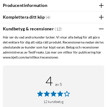
Effekt (förbrukning): 6 W
Producentinformation
Diameter: ca 50 cm
Anslutningskabel till adapter: 5 m
Komplettera ditt köp
(
4
)
Längd på ljustrådar: ca 20 cm
Kundbetyg & recensioner
(
12
)
I förpackningen
Här ser du vad andra kunder tycker. Vi visar alla betyg för att göra
Ringljusslinga
det enklare för dig att välja rätt produkt. Recensionerna nedan skrivs
Strömadapter
uteslutande av kunder som har köpt varan. Betyg och recensioner
Bruksanvisning
administreras av TestFreaks. Läs mer om villkor för publicering här
www.kjell.com/se/villkor/recensioner.
Utomhusbelysning
Julbelysning
Ljusslinga
4
av 5
12
kundbetyg