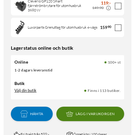
Cleverio GP120 Smart
119
:
-
fjärrströmbrytare för utomhusbruk
149:90
3680 W
159
90
Luxorparts Grenuttag för utomhusbruk 4-vägs
Lagerstatus online och butik
Online
100+ st
1-2 dagars leveranstid
Butik
Välj din butik
Finns i 113 butiker.
HÄMTA
LÄGG I VARUKORGEN
Fri frakt från 599:-
Öppet köp i 100 dagar